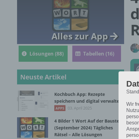
d
R
Alles zur App
Lösungen (88)
Tabellen (16)
Neuste Artikel
Dat
Stand
Kochbuch App: Rezepte
Die
speichern und digital verwalten
Wir f
202
03. April 2025
APPS
Nutzu
perso
4 Bilder 1 Wort Auf der Baustelle
beson
(September 2024) Tägliches
Anspr
Rätsel – Alle Lösungen
perso