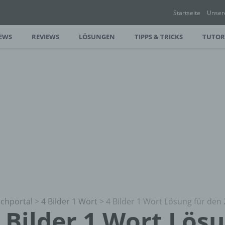
Startseite
Unser
EWS
REVIEWS
LÖSUNGEN
TIPPS & TRICKS
TUTOR
chportal
>
4 Bilder 1 Wort
>
4 Bilder 1 Wort Lösung für den 
 Bilder 1 Wort Lös