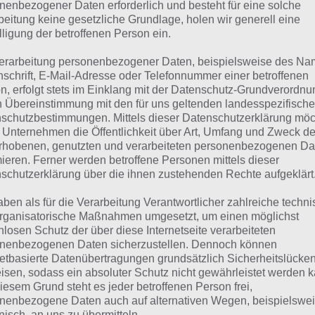
suchst eine andere Lösung?
nenbezogener Daten erforderlich und besteht für eine solche
beitung keine gesetzliche Grundlage, holen wir generell eine
lligung der betroffenen Person ein.
Tägliches BONUS Rätsel:
Zur Lösung vom 21.2.2024
erarbeitung personenbezogener Daten, beispielsweise des Na
Rätsel aus dem Jahr 2023:
Schau mal, was vor einem Jahr, i
nschrift, E-Mail-Adresse oder Telefonnummer einer betroffenen
n, erfolgt stets im Einklang mit der Datenschutz-Grundverordnu
Lösung gesucht war
n Übereinstimmung mit den für uns geltenden landesspezifisch
schutzbestimmungen. Mittels dieser Datenschutzerklärung mö
Zur Übersicht
:
4 Bilder 1 Wort Lösungen zu Glückliches Leb
 Unternehmen die Öffentlichkeit über Art, Umfang und Zweck de
rhobenen, genutzten und verarbeiteten personenbezogenen Da
mieren. Ferner werden betroffene Personen mittels dieser
schutzerklärung über die ihnen zustehenden Rechte aufgeklärt
aben als für die Verarbeitung Verantwortlicher zahlreiche techn
rganisatorische Maßnahmen umgesetzt, um einen möglichst
nlosen Schutz der über diese Internetseite verarbeiteten
nenbezogenen Daten sicherzustellen. Dennoch können
netbasierte Datenübertragungen grundsätzlich Sicherheitslücke
isen, sodass ein absoluter Schutz nicht gewährleistet werden k
iesem Grund steht es jeder betroffenen Person frei,
nenbezogene Daten auch auf alternativen Wegen, beispielswe
onisch, an uns zu übermitteln.