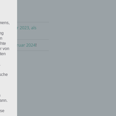
mens,
m Februar 2023, als
ng
en
chte
en im Februar 2024
!
r von
ten
.
ische
n
ann.
ise