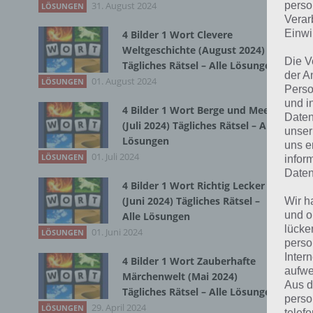
31. August 2024
Du 
perso
LÖSUNGEN
Verar
Einwi
4 Bilder 1 Wort Clevere
Weltgeschichte (August 2024)
Die V
Tägliches Rätsel – Alle Lösungen
der A
01. August 2024
LÖSUNGEN
Perso
und i
4 Bilder 1 Wort Berge und Meer
Daten
(Juli 2024) Tägliches Rätsel – Alle
unser
Lösungen
uns e
01. Juli 2024
LÖSUNGEN
infor
Daten
4 Bilder 1 Wort Richtig Lecker
(Juni 2024) Tägliches Rätsel –
Wir h
und o
Alle Lösungen
lücke
01. Juni 2024
LÖSUNGEN
perso
Inter
4 Bilder 1 Wort Zauberhafte
aufwe
Märchenwelt (Mai 2024)
Aus d
Tägliches Rätsel – Alle Lösungen
perso
29. April 2024
LÖSUNGEN
telef