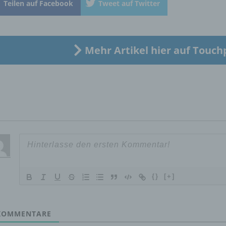
Teilen auf Facebook
Tweet auf Twitter
„betroffene Person") beziehen. Als identifizierbar wird eine natü
Person angesehen, die direkt oder indirekt, insbesondere mittel
Zuordnung zu einer Kennung wie einem Namen, zu einer
Kennnummer, zu Standortdaten, zu einer Online-Kennung oder
einem oder mehreren besonderen Merkmalen, die Ausdruck de
Mehr Artikel hier auf Touch
physischen, physiologischen, genetischen, psychischen,
wirtschaftlichen, kulturellen oder sozialen Identität dieser natür
Person sind, identifiziert werden kann.
b) betroffene Person
Betroffene Person ist jede identifizierte oder identifizierbare
natürliche Person, deren personenbezogene Daten von dem für
Verarbeitung Verantwortlichen verarbeitet werden.
{}
[+]
c) Verarbeitung
OMMENTARE
Verarbeitung ist jeder mit oder ohne Hilfe automatisierter Verfa