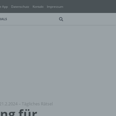
e App
Datenschutz
Kontakt
Impressum
IALS
21.2.2024 – Tägliches Rätsel
ung für