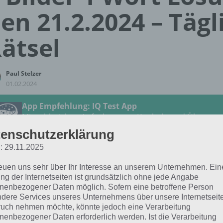
en 21.2.2024 – Tägl
ätsel
Paul Stelzer
01.02.2024
App Empfehlung: IQ Test App
Mit zahlreichen Aufgaben zum Knobeln und Üben
JETZT KOSTENLOS HERUNTERLADEN
enschutzerklärung
: 29.11.2025
 Lösung für das tägliche Rätsel vom 21.2.2024 zu Glückli
reuen uns sehr über Ihr Interesse an unserem Unternehmen. Ein
4 in 4 Bilder 1 Wort. Wenn du dort aktuell feststeckst, hie
ng der Internetseiten ist grundsätzlich ohne jede Angabe
nenbezogener Daten möglich. Sofern eine betroffene Person
dere Services unseres Unternehmens über unsere Internetseite
TRÄUMEN
uch nehmen möchte, könnte jedoch eine Verarbeitung
nenbezogener Daten erforderlich werden. Ist die Verarbeitung