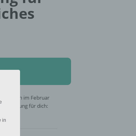
iches
ches Leben im Februar
e
r die Lösung für dich:
 in