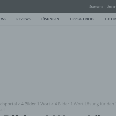
Startseite
Unser
EWS
REVIEWS
LÖSUNGEN
TIPPS & TRICKS
TUTOR
chportal
>
4 Bilder 1 Wort
>
4 Bilder 1 Wort Lösung für den 
sel