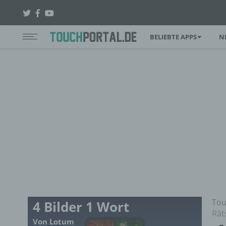
BELIEBTE APPS
N
Tou
4 Bilder 1 Wort
Rät
Von Lotum