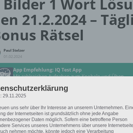
 Bilder 1 Wort Lös
en 21.2.2024 – Tägl
onus Rätsel
Paul Stelzer
01.02.2024
App Empfehlung: IQ Test App
Mit zahlreichen Aufgaben zum Knobeln und Üben
JETZT KOSTENLOS HERUNTERLADEN
enschutzerklärung
: 29.11.2025
 Lösung für das tägliche
BONUS
Rätsel vom 21.2.2024 zu 
reuen uns sehr über Ihr Interesse an unserem Unternehmen. Ein
ruar 2024 in 4 Bilder 1 Wort. Wenn du dort aktuell feststec
ng der Internetseiten ist grundsätzlich ohne jede Angabe
h:
nenbezogener Daten möglich. Sofern eine betroffene Person
dere Services unseres Unternehmens über unsere Internetseite
uch nehmen möchte, könnte jedoch eine Verarbeitung