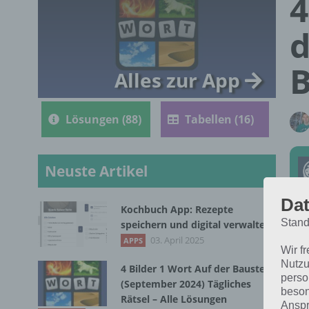
4
d
B
Alles zur App
Lösungen (88)
Tabellen (16)
Neuste Artikel
Dat
Kochbuch App: Rezepte
Stand
speichern und digital verwalten
Die
03. April 2025
APPS
Wir f
Feb
Nutzu
4 Bilder 1 Wort Auf der Baustelle
dic
perso
(September 2024) Tägliches
beson
Rätsel – Alle Lösungen
Anspr