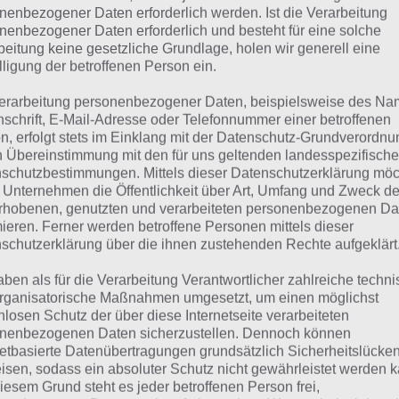
VITAMINE
nenbezogener Daten erforderlich werden. Ist die Verarbeitung
nenbezogener Daten erforderlich und besteht für eine solche
beitung keine gesetzliche Grundlage, holen wir generell eine
 dieser Lösung handelt es sich um das tägliche Bonus Rät
lligung der betroffenen Person ein.
 noch die Links beispielsweise zum täglichen Rätsel und w
erarbeitung personenbezogener Daten, beispielsweise des Na
nschrift, E-Mail-Adresse oder Telefonnummer einer betroffenen
ägliches Rätsel:
Zur Lösung vom 21.2.2024
n, erfolgt stets im Einklang mit der Datenschutz-Grundverordnu
n Übereinstimmung mit den für uns geltenden landesspezifisch
Rätsel aus dem Jahr 2023:
Schau mal, was vor einem Jahr, i
schutzbestimmungen. Mittels dieser Datenschutzerklärung mö
Lösung gesucht war
 Unternehmen die Öffentlichkeit über Art, Umfang und Zweck de
rhobenen, genutzten und verarbeiteten personenbezogenen Da
Zur Übersicht
:
4 Bilder 1 Wort Lösungen zu Glückliches Leb
mieren. Ferner werden betroffene Personen mittels dieser
schutzerklärung über die ihnen zustehenden Rechte aufgeklärt
aben als für die Verarbeitung Verantwortlicher zahlreiche techn
rganisatorische Maßnahmen umgesetzt, um einen möglichst
nlosen Schutz der über diese Internetseite verarbeiteten
nenbezogenen Daten sicherzustellen. Dennoch können
netbasierte Datenübertragungen grundsätzlich Sicherheitslücke
isen, sodass ein absoluter Schutz nicht gewährleistet werden k
iesem Grund steht es jeder betroffenen Person frei,