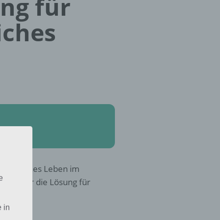
ung für
iches
Glückliches Leben im
e
kst, hier die Lösung für
 in