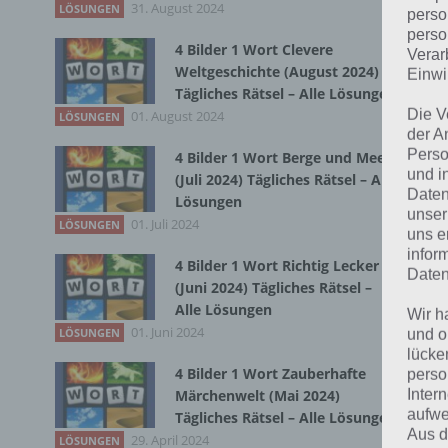
31. August 2024
LÖSUNGEN
perso
perso
4 Bilder 1 Wort Clevere
Verar
Bei
Weltgeschichte (August 2024)
Einwi
wir
Tägliches Rätsel – Alle Lösungen
Die V
01. August 2024
LÖSUNGEN
der A
T
Perso
4 Bilder 1 Wort Berge und Meer
und i
(Juli 2024) Tägliches Rätsel – Alle
Daten
Lösungen
unser
01. Juli 2024
LÖSUNGEN
uns e
infor
4 Bilder 1 Wort Richtig Lecker
Daten
(Juni 2024) Tägliches Rätsel –
Alle Lösungen
Wir h
01. Juni 2024
LÖSUNGEN
und o
lücke
4 Bilder 1 Wort Zauberhafte
perso
Inter
Märchenwelt (Mai 2024)
aufwe
Tägliches Rätsel – Alle Lösungen
Aus d
29. April 2024
LÖSUNGEN