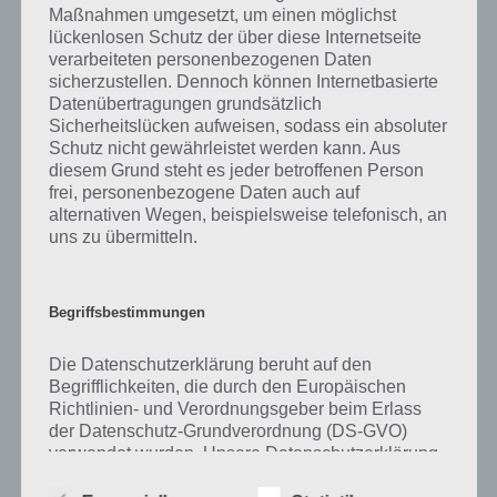
Maßnahmen umgesetzt, um einen möglichst
kurze Begriffserklärung!
lückenlosen Schutz der über diese Internetseite
verarbeiteten personenbezogenen Daten
sicherzustellen. Dennoch können Internetbasierte
Zu Tinte haben wir zunächst keine weiteren Informationen parat!
Datenübertragungen grundsätzlich
Sicherheitslücken aufweisen, sodass ein absoluter
Schutz nicht gewährleistet werden kann. Aus
diesem Grund steht es jeder betroffenen Person
Auf WhatsApp teilen
Teilen auf Facebook
frei, personenbezogene Daten auch auf
alternativen Wegen, beispielsweise telefonisch, an
Tweet auf Twitter
uns zu übermitteln.
Begriffsbestimmungen
Mehr Artikel hier auf Touchportal
Die Datenschutzerklärung beruht auf den
Begrifflichkeiten, die durch den Europäischen
Richtlinien- und Verordnungsgeber beim Erlass
der Datenschutz-Grundverordnung (DS-GVO)
verwendet wurden. Unsere Datenschutzerklärung
soll sowohl für die Öffentlichkeit als auch für