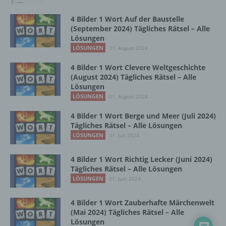
Zusammenhang mit personenbezogenen
Daten wie das Erheben, das Erfassen, die
4 Bilder 1 Wort Auf der Baustelle
Organisation, das Ordnen, die Speicherung,
(September 2024) Tägliches Rätsel – Alle
die Anpassung oder Veränderung, das
Lösungen
Auslesen, das Abfragen, die Verwendung,
LÖSUNGEN
31. August 2024
die Offenlegung durch Übermittlung,
Verbreitung oder eine andere Form der
4 Bilder 1 Wort Clevere Weltgeschichte
(August 2024) Tägliches Rätsel – Alle
Bereitstellung, den Abgleich oder die
Lösungen
Verknüpfung, die Einschränkung, das
LÖSUNGEN
Löschen oder die Vernichtung.
01. August 2024
4 Bilder 1 Wort Berge und Meer (Juli 2024)
Tägliches Rätsel – Alle Lösungen
d) Einschränkung der Verarbeitung
LÖSUNGEN
01. Juli 2024
Einschränkung der Verarbeitung ist die
4 Bilder 1 Wort Richtig Lecker (Juni 2024)
Markierung gespeicherter
Tägliches Rätsel – Alle Lösungen
personenbezogener Daten mit dem Ziel, ihre
LÖSUNGEN
01. Juni 2024
künftige Verarbeitung einzuschränken.
4 Bilder 1 Wort Zauberhafte Märchenwelt
(Mai 2024) Tägliches Rätsel – Alle
e) Profiling
Lösungen