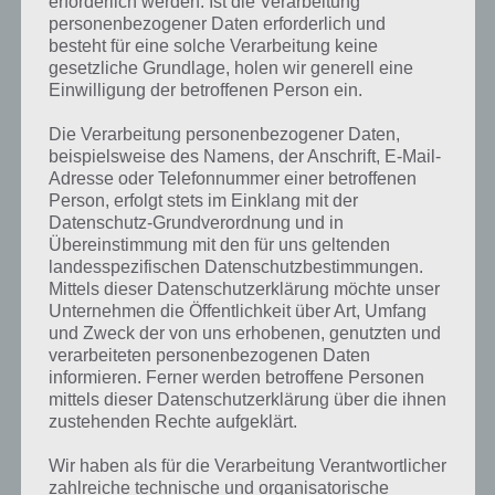
erforderlich werden. Ist die Verarbeitung
personenbezogener Daten erforderlich und
besteht für eine solche Verarbeitung keine
gesetzliche Grundlage, holen wir generell eine
Einwilligung der betroffenen Person ein.
Die Verarbeitung personenbezogener Daten,
beispielsweise des Namens, der Anschrift, E-Mail-
Adresse oder Telefonnummer einer betroffenen
Person, erfolgt stets im Einklang mit der
Datenschutz-Grundverordnung und in
Übereinstimmung mit den für uns geltenden
landesspezifischen Datenschutzbestimmungen.
Mittels dieser Datenschutzerklärung möchte unser
Unternehmen die Öffentlichkeit über Art, Umfang
und Zweck der von uns erhobenen, genutzten und
verarbeiteten personenbezogenen Daten
Kurze Begriffserklärung zur Lösung Tinte
informieren. Ferner werden betroffene Personen
mittels dieser Datenschutzerklärung über die ihnen
zustehenden Rechte aufgeklärt.
Tinte ist die Lösung für das tägliche Bonus Rätsel am 2.9.2022 in 4
Bilder 1 Wort, doch welche Bedeutung hat dieses eigentlich und was
Wir haben als für die Verarbeitung Verantwortlicher
gibt es dazu zu wissen? Passt das Wort auch zu Die Welt der Kunst?
zahlreiche technische und organisatorische
Zu bestimmten Lösungen präsentieren wir daher auch immer eine