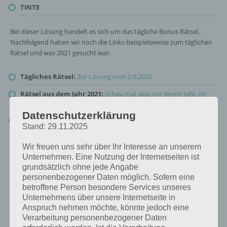
TINTE
Bei dieser Lösung handelt es sich um das tägliche Bonus Rätsel.
Nachfolgend haben wir noch die Links beispielsweise zum täglichen
Rätsel und was 2021 gesucht war:
Tägliches Rätsel:
Zur Lösung vom 2.9.2022
Rätsel aus dem Jahr 2021:
Schau mal, was vor einem Jahr, im
September 2021, als Lösung gesucht war
Datenschutzerklärung
Zur Übersicht
:
4 Bilder 1 Wort Lösungen zu Die Welt der Kunst
Stand: 29.11.2025
im September 2022
!
Wir freuen uns sehr über Ihr Interesse an unserem
Unternehmen. Eine Nutzung der Internetseiten ist
grundsätzlich ohne jede Angabe
personenbezogener Daten möglich. Sofern eine
betroffene Person besondere Services unseres
Unternehmens über unsere Internetseite in
Anspruch nehmen möchte, könnte jedoch eine
Verarbeitung personenbezogener Daten