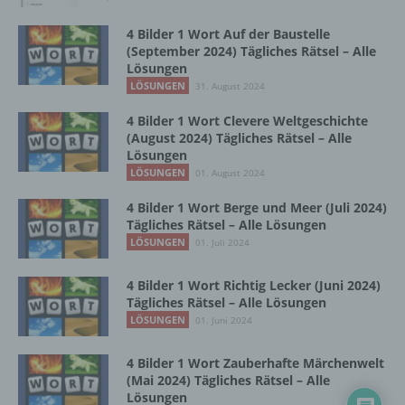
Zusammenhang mit personenbezogenen
Daten wie das Erheben, das Erfassen, die
4 Bilder 1 Wort Auf der Baustelle
Organisation, das Ordnen, die Speicherung,
(September 2024) Tägliches Rätsel – Alle
die Anpassung oder Veränderung, das
Lösungen
Auslesen, das Abfragen, die Verwendung,
LÖSUNGEN
31. August 2024
die Offenlegung durch Übermittlung,
Verbreitung oder eine andere Form der
4 Bilder 1 Wort Clevere Weltgeschichte
(August 2024) Tägliches Rätsel – Alle
Bereitstellung, den Abgleich oder die
Lösungen
Verknüpfung, die Einschränkung, das
LÖSUNGEN
Löschen oder die Vernichtung.
01. August 2024
4 Bilder 1 Wort Berge und Meer (Juli 2024)
Tägliches Rätsel – Alle Lösungen
d) Einschränkung der Verarbeitung
LÖSUNGEN
01. Juli 2024
Einschränkung der Verarbeitung ist die
4 Bilder 1 Wort Richtig Lecker (Juni 2024)
Markierung gespeicherter
Tägliches Rätsel – Alle Lösungen
personenbezogener Daten mit dem Ziel, ihre
LÖSUNGEN
01. Juni 2024
künftige Verarbeitung einzuschränken.
4 Bilder 1 Wort Zauberhafte Märchenwelt
(Mai 2024) Tägliches Rätsel – Alle
e) Profiling
Lösungen