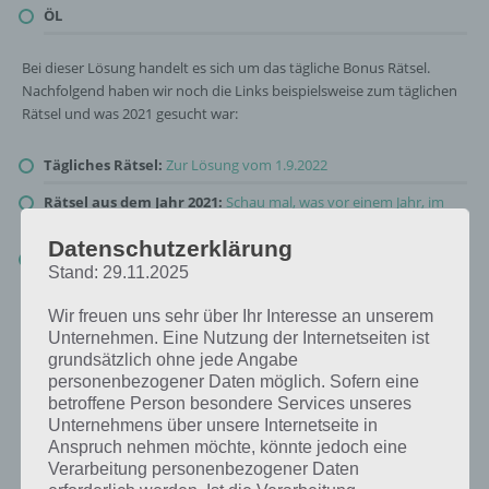
ÖL
Bei dieser Lösung handelt es sich um das tägliche Bonus Rätsel.
Nachfolgend haben wir noch die Links beispielsweise zum täglichen
Rätsel und was 2021 gesucht war:
Tägliches Rätsel:
Zur Lösung vom 1.9.2022
Rätsel aus dem Jahr 2021:
Schau mal, was vor einem Jahr, im
September 2021, als Lösung gesucht war
Datenschutzerklärung
Zur Übersicht
:
4 Bilder 1 Wort Lösungen zu Die Welt der Kunst
Stand: 29.11.2025
im September 2022
!
Wir freuen uns sehr über Ihr Interesse an unserem
Unternehmen. Eine Nutzung der Internetseiten ist
grundsätzlich ohne jede Angabe
personenbezogener Daten möglich. Sofern eine
betroffene Person besondere Services unseres
Unternehmens über unsere Internetseite in
Anspruch nehmen möchte, könnte jedoch eine
Verarbeitung personenbezogener Daten