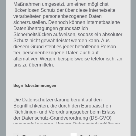
Maßnahmen umgesetzt, um einen möglichst
kurze Begriffserklärung!
lückenlosen Schutz der über diese Internetseite
verarbeiteten personenbezogenen Daten
sicherzustellen. Dennoch können Internetbasierte
Zu Öl haben wir zunächst keine weiteren Informationen parat!
Datenübertragungen grundsätzlich
Sicherheitslücken aufweisen, sodass ein absoluter
Schutz nicht gewährleistet werden kann. Aus
diesem Grund steht es jeder betroffenen Person
Auf WhatsApp teilen
Teilen auf Facebook
frei, personenbezogene Daten auch auf
alternativen Wegen, beispielsweise telefonisch, an
Tweet auf Twitter
uns zu übermitteln.
Begriffsbestimmungen
Mehr Artikel hier auf Touchportal
Die Datenschutzerklärung beruht auf den
Begrifflichkeiten, die durch den Europäischen
Richtlinien- und Verordnungsgeber beim Erlass
der Datenschutz-Grundverordnung (DS-GVO)
verwendet wurden. Unsere Datenschutzerklärung
soll sowohl für die Öffentlichkeit als auch für