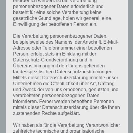
erforderlich werden. Ist die Verarbeitung
personenbezogener Daten erforderlich und
besteht für eine solche Verarbeitung keine
gesetzliche Grundlage, holen wir generell eine
Einwilligung der betroffenen Person ein.
Die Verarbeitung personenbezogener Daten,
beispielsweise des Namens, der Anschrift, E-Mail-
Adresse oder Telefonnummer einer betroffenen
Person, erfolgt stets im Einklang mit der
Datenschutz-Grundverordnung und in
Übereinstimmung mit den für uns geltenden
landesspezifischen Datenschutzbestimmungen.
Mittels dieser Datenschutzerklärung möchte unser
Unternehmen die Öffentlichkeit über Art, Umfang
und Zweck der von uns erhobenen, genutzten und
verarbeiteten personenbezogenen Daten
Kurze Begriffserklärung zur Lösung Öl
informieren. Ferner werden betroffene Personen
mittels dieser Datenschutzerklärung über die ihnen
zustehenden Rechte aufgeklärt.
Öl ist die Lösung für das tägliche Bonus Rätsel am 1.9.2022 in 4 Bilder
1 Wort, doch welche Bedeutung hat dieses eigentlich und was gibt es
Wir haben als für die Verarbeitung Verantwortlicher
dazu zu wissen? Passt das Wort auch zu Die Welt der Kunst? Zu
zahlreiche technische und organisatorische
bestimmten Lösungen präsentieren wir daher auch immer eine