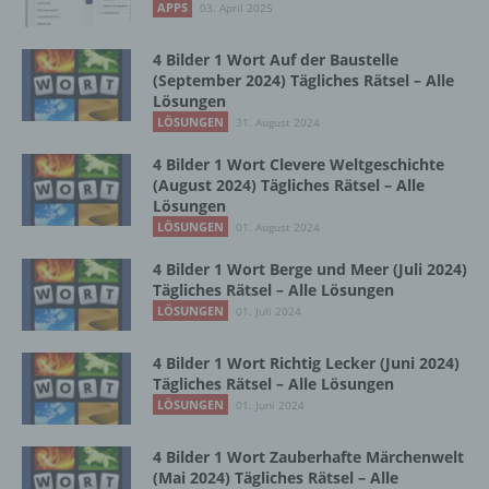
lesbar und verständlich sein. Um dies zu
APPS
03. April 2025
gewährleisten, möchten wir vorab die verwendeten
Begrifflichkeiten erläutern.
4 Bilder 1 Wort Auf der Baustelle
(September 2024) Tägliches Rätsel – Alle
Wir verwenden in dieser Datenschutzerklärung
Lösungen
unter anderem die folgenden Begriffe:
LÖSUNGEN
31. August 2024
4 Bilder 1 Wort Clevere Weltgeschichte
(August 2024) Tägliches Rätsel – Alle
a) personenbezogene Daten
Lösungen
LÖSUNGEN
01. August 2024
Personenbezogene Daten sind alle
Informationen, die sich auf eine identifizierte
4 Bilder 1 Wort Berge und Meer (Juli 2024)
oder identifizierbare natürliche Person (im
Tägliches Rätsel – Alle Lösungen
Folgenden „betroffene Person") beziehen.
LÖSUNGEN
01. Juli 2024
Als identifizierbar wird eine natürliche
Person angesehen, die direkt oder indirekt,
4 Bilder 1 Wort Richtig Lecker (Juni 2024)
insbesondere mittels Zuordnung zu einer
Tägliches Rätsel – Alle Lösungen
Kennung wie einem Namen, zu einer
LÖSUNGEN
01. Juni 2024
Kennnummer, zu Standortdaten, zu einer
Online-Kennung oder zu einem oder
4 Bilder 1 Wort Zauberhafte Märchenwelt
mehreren besonderen Merkmalen, die
(Mai 2024) Tägliches Rätsel – Alle
Ausdruck der physischen, physiologischen,