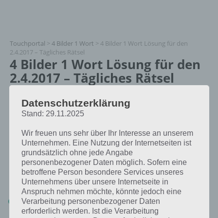
Touchportal
>
4 Bilder 1 Wort
>
4 Bilder 1 Wort Lösung für den
2.4.2017 – Tägliches Rätsel
4 Bilder 1 Wort Lösung für den
2.4.2017 – Tägliches Rätsel
Paul Stelzer
Datenschutzerklärung
30.03.2017
Stand: 29.11.2025
App Empfehlung: IQ Test App
Wir freuen uns sehr über Ihr Interesse an unserem
Mit zahlreichen Aufgaben zum Knobeln und Üben
Unternehmen. Eine Nutzung der Internetseiten ist
JETZT KOSTENLOS HERUNTERLADEN
grundsätzlich ohne jede Angabe
personenbezogener Daten möglich. Sofern eine
Die Lösung für das tägliche Rätsel Ostern 2017 in 4 Bilder 1 Wort vom
betroffene Person besondere Services unseres
2.4.2017 lautet:
Unternehmens über unsere Internetseite in
Anspruch nehmen möchte, könnte jedoch eine
KORB
Verarbeitung personenbezogener Daten
erforderlich werden. Ist die Verarbeitung