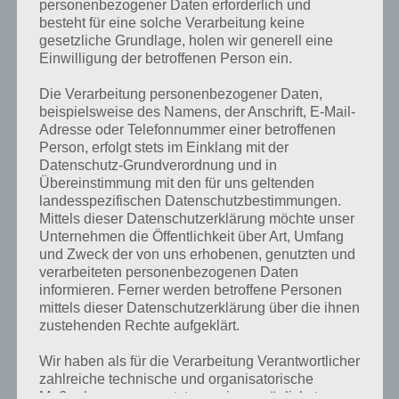
personenbezogener Daten erforderlich und
Zur Übersicht der
4 Bilder 1 Wort Lösungen rund um Ostern 2017
!
besteht für eine solche Verarbeitung keine
gesetzliche Grundlage, holen wir generell eine
Einwilligung der betroffenen Person ein.
Die Verarbeitung personenbezogener Daten,
Auf WhatsApp teilen
Teilen auf Facebook
beispielsweise des Namens, der Anschrift, E-Mail-
Adresse oder Telefonnummer einer betroffenen
Tweet auf Twitter
Person, erfolgt stets im Einklang mit der
Datenschutz-Grundverordnung und in
Übereinstimmung mit den für uns geltenden
landesspezifischen Datenschutzbestimmungen.
Mittels dieser Datenschutzerklärung möchte unser
Mehr Artikel hier auf Touchportal
Unternehmen die Öffentlichkeit über Art, Umfang
und Zweck der von uns erhobenen, genutzten und
verarbeiteten personenbezogenen Daten
VORIGER ARTIKEL
NÄCHSTER ARTIKEL
informieren. Ferner werden betroffene Personen
4 Bilder 1 Wort
4 Bilder 1 Wort
mittels dieser Datenschutzerklärung über die ihnen
Lösung für den
Lösung für den
zustehenden Rechte aufgeklärt.
1.4.2017 –
3.4.2017 –
Tägliches Rätsel
Tägliches Rätsel
Wir haben als für die Verarbeitung Verantwortlicher
zahlreiche technische und organisatorische
Maßnahmen umgesetzt, um einen möglichst