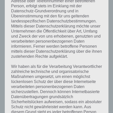
Adresse oder Telefonnummer einer betroffenen
Person, erfolgt stets im Einklang mit der
Datenschutz-Grundverordnung und in
Übereinstimmung mit den für uns geltenden
landesspezifischen Datenschutzbestimmungen.
Mittels dieser Datenschutzerklärung möchte unser
Unternehmen die Öffentlichkeit über Art, Umfang
und Zweck der von uns erhobenen, genutzten und
verarbeiteten personenbezogenen Daten
informieren. Ferner werden betroffene Personen
mittels dieser Datenschutzerklärung über die ihnen
zustehenden Rechte aufgeklärt.
Wir haben als für die Verarbeitung Verantwortlicher
Kurze Begriffserklärung zur Lösung Kraft
zahlreiche technische und organisatorische
Maßnahmen umgesetzt, um einen möglichst
Kraft ist die Lösung für das tägliche Rätsel am 2.11.2019 in 4 Bilder 1
lückenlosen Schutz der über diese Internetseite
Wort, doch welche Bedeutung hat dieses eigentlich und was gibt es
verarbeiteten personenbezogenen Daten
dazu zu wissen? Passt das Wort auch zu Amsterdam? Zu
sicherzustellen. Dennoch können Internetbasierte
bestimmten Lösungen präsentieren wir daher auch immer eine
Datenübertragungen grundsätzlich
kurze Begriffserklärung!
Sicherheitslücken aufweisen, sodass ein absoluter
Schutz nicht gewährleistet werden kann. Aus
diesem Grund steht es jeder betroffenen Person