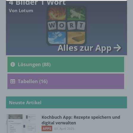
4 Bilder 1 Wort
Von Lotum
a) personenbezogene Daten
Personenbezogene Daten sind alle
Informationen, die sich auf eine identifizierte
oder identifizierbare natürliche Person (im
Folgenden „betroffene Person") beziehen.
Alles zur App
Als identifizierbar wird eine natürliche
Person angesehen, die direkt oder indirekt,
insbesondere mittels Zuordnung zu einer
Lösungen (88)
Kennung wie einem Namen, zu einer
Kennnummer, zu Standortdaten, zu einer
Online-Kennung oder zu einem oder
Tabellen (16)
mehreren besonderen Merkmalen, die
Ausdruck der physischen, physiologischen,
genetischen, psychischen, wirtschaftlichen,
kulturellen oder sozialen Identität dieser
Neuste Artikel
natürlichen Person sind, identifiziert werden
kann.
Kochbuch App: Rezepte speichern und
digital verwalten
APPS
03. April 2025
b) betroffene Person