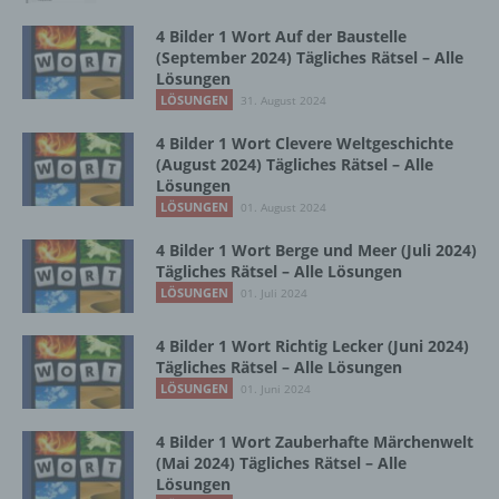
4 Bilder 1 Wort Auf der Baustelle
Betroffene Person ist jede identifizierte oder
(September 2024) Tägliches Rätsel – Alle
identifizierbare natürliche Person, deren
Lösungen
personenbezogene Daten von dem für die
LÖSUNGEN
31. August 2024
Verarbeitung Verantwortlichen verarbeitet
werden.
4 Bilder 1 Wort Clevere Weltgeschichte
(August 2024) Tägliches Rätsel – Alle
Lösungen
LÖSUNGEN
01. August 2024
c) Verarbeitung
4 Bilder 1 Wort Berge und Meer (Juli 2024)
Verarbeitung ist jeder mit oder ohne Hilfe
Tägliches Rätsel – Alle Lösungen
automatisierter Verfahren ausgeführte
LÖSUNGEN
01. Juli 2024
Vorgang oder jede solche Vorgangsreihe im
Zusammenhang mit personenbezogenen
4 Bilder 1 Wort Richtig Lecker (Juni 2024)
Daten wie das Erheben, das Erfassen, die
Tägliches Rätsel – Alle Lösungen
Organisation, das Ordnen, die Speicherung,
LÖSUNGEN
01. Juni 2024
die Anpassung oder Veränderung, das
Auslesen, das Abfragen, die Verwendung,
4 Bilder 1 Wort Zauberhafte Märchenwelt
die Offenlegung durch Übermittlung,
(Mai 2024) Tägliches Rätsel – Alle
Verbreitung oder eine andere Form der
Lösungen
Bereitstellung, den Abgleich oder die