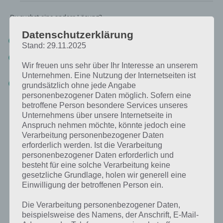
Du suchst eine andere Lösung?
Datenschutzerklärung
Tägliches BONUS Rätsel:
Zur Lösung vom 2.11.2019
Stand: 29.11.2025
Rätsel aus dem Jahr 2018:
Schau mal, was vor einem Jahr, am
Wir freuen uns sehr über Ihr Interesse an unserem
2.11.2018, als Lösung gesucht war
Unternehmen. Eine Nutzung der Internetseiten ist
Zur Übersicht
:
4 Bilder 1 Wort Lösungen zu Amsterdam im
grundsätzlich ohne jede Angabe
November 2019
!
personenbezogener Daten möglich. Sofern eine
betroffene Person besondere Services unseres
Unternehmens über unsere Internetseite in
Anspruch nehmen möchte, könnte jedoch eine
Verarbeitung personenbezogener Daten
erforderlich werden. Ist die Verarbeitung
personenbezogener Daten erforderlich und
besteht für eine solche Verarbeitung keine
gesetzliche Grundlage, holen wir generell eine
Einwilligung der betroffenen Person ein.
Die Verarbeitung personenbezogener Daten,
beispielsweise des Namens, der Anschrift, E-Mail-