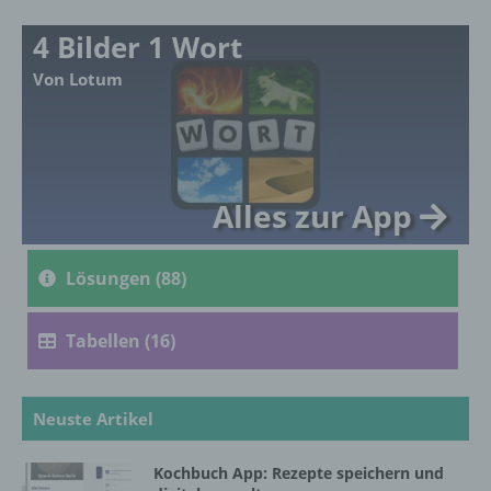
mehreren besonderen Merkmalen, die
Ausdruck der physischen, physiologischen,
4 Bilder 1 Wort
genetischen, psychischen, wirtschaftlichen,
kulturellen oder sozialen Identität dieser
Von Lotum
natürlichen Person sind, identifiziert werden
kann.
b) betroffene Person
Alles zur App
Betroffene Person ist jede identifizierte oder
identifizierbare natürliche Person, deren
Lösungen (88)
personenbezogene Daten von dem für die
Verarbeitung Verantwortlichen verarbeitet
werden.
Tabellen (16)
c) Verarbeitung
Neuste Artikel
Verarbeitung ist jeder mit oder ohne Hilfe
Kochbuch App: Rezepte speichern und
automatisierter Verfahren ausgeführte