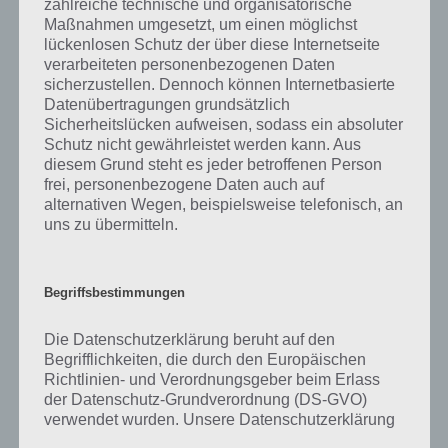
zahlreiche technische und organisatorische
erholen oder neue Länder und Städte kennenzulernen und so neue
Maßnahmen umgesetzt, um einen möglichst
Eindrücke zu sammeln.
lückenlosen Schutz der über diese Internetseite
verarbeiteten personenbezogenen Daten
sicherzustellen. Dennoch können Internetbasierte
Während sich eine Person im Urlaub befindet, wird das
Datenübertragungen grundsätzlich
Arbeitsentgelt normal fortgezahlt, der oder diejenige ist lediglich von
Sicherheitslücken aufweisen, sodass ein absoluter
der Erbringung von Arbeitsleistung befreit. In bestimmten Fällen
Schutz nicht gewährleistet werden kann. Aus
können diese Bezüge aber auch wegefallen, beispielsweise bei
diesem Grund steht es jeder betroffenen Person
Sonderurlaub. Wer Selbständig ist, kann nach eigenen Ermessen
frei, personenbezogene Daten auch auf
Urlaub machen, nimmt dabei aber Rücksicht auf Kunden und was
alternativen Wegen, beispielsweise telefonisch, an
zum Geschäftsbetrieb erforderlich ist. Dadurch kommt es, das er
uns zu übermitteln.
weniger Urlaub gemacht wird. Der Begriff Urlaub machen wird meist
auch anderweitig verwendet, bspw. von Schülern und Studenten.
Begriffsbestimmungen
Wie sollte es auch anders sein, gibt es in Deutschland Gesetze rund
um Urlaub. SO hat der Arbeitnehmer jährlich mindestens 24
Die Datenschutzerklärung beruht auf den
Werktage Anspruch auf Urlaub im Kalenderjahr. Das wird so in
Begrifflichkeiten, die durch den Europäischen
Paragraph 3 Absatz 1 des Bundesurlaubsgesetz geregelt. Je nach
Richtlinien- und Verordnungsgeber beim Erlass
Tarifvertrag oder Einigung mit dem Arbeitgeber kann auch mehr
der Datenschutz-Grundverordnung (DS-GVO)
Urlaub pro Jahr gemacht werden.
verwendet wurden. Unsere Datenschutzerklärung
soll sowohl für die Öffentlichkeit als auch für
Es gibt einige Sonderformen des Urlaubs, unter anderem