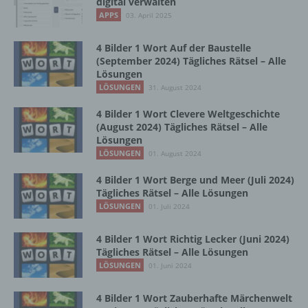
digital verwalten
Vorgang oder jede solche Vorgangsreihe im
APPS
03. April 2025
Zusammenhang mit personenbezogenen
Daten wie das Erheben, das Erfassen, die
Organisation, das Ordnen, die Speicherung,
4 Bilder 1 Wort Auf der Baustelle
die Anpassung oder Veränderung, das
(September 2024) Tägliches Rätsel – Alle
Auslesen, das Abfragen, die Verwendung,
Lösungen
die Offenlegung durch Übermittlung,
LÖSUNGEN
31. August 2024
Verbreitung oder eine andere Form der
Bereitstellung, den Abgleich oder die
4 Bilder 1 Wort Clevere Weltgeschichte
(August 2024) Tägliches Rätsel – Alle
Verknüpfung, die Einschränkung, das
Lösungen
Löschen oder die Vernichtung.
LÖSUNGEN
01. August 2024
4 Bilder 1 Wort Berge und Meer (Juli 2024)
d) Einschränkung der Verarbeitung
Tägliches Rätsel – Alle Lösungen
LÖSUNGEN
01. Juli 2024
Einschränkung der Verarbeitung ist die
Markierung gespeicherter
4 Bilder 1 Wort Richtig Lecker (Juni 2024)
personenbezogener Daten mit dem Ziel, ihre
Tägliches Rätsel – Alle Lösungen
künftige Verarbeitung einzuschränken.
LÖSUNGEN
01. Juni 2024
4 Bilder 1 Wort Zauberhafte Märchenwelt
e) Profiling