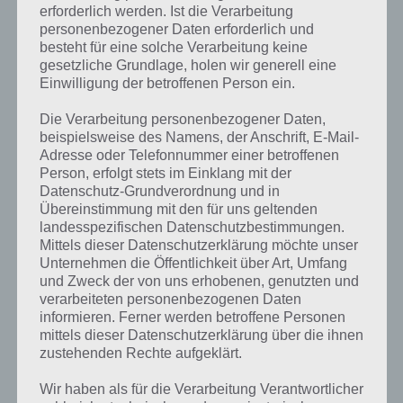
erforderlich werden. Ist die Verarbeitung
personenbezogener Daten erforderlich und
besteht für eine solche Verarbeitung keine
gesetzliche Grundlage, holen wir generell eine
Einwilligung der betroffenen Person ein.
Die Verarbeitung personenbezogener Daten,
Kurze Begriffserklärung zur Lösung
beispielsweise des Namens, der Anschrift, E-Mail-
Urlaub
Adresse oder Telefonnummer einer betroffenen
Person, erfolgt stets im Einklang mit der
Datenschutz-Grundverordnung und in
Urlaub ist die Lösung für das tägliche Rätsel am 2.11.2018 in 4 Bilder 1
Übereinstimmung mit den für uns geltenden
Wort, doch welche Bedeutung hat dieses eigentlich und was gibt es
landesspezifischen Datenschutzbestimmungen.
dazu zu wissen? Passt das Wort auch zu Kuba? Zu bestimmten
Mittels dieser Datenschutzerklärung möchte unser
Lösungen präsentieren wir daher auch immer eine kurze
Unternehmen die Öffentlichkeit über Art, Umfang
Begriffserklärung!
und Zweck der von uns erhobenen, genutzten und
verarbeiteten personenbezogenen Daten
Auch wer gerne zur Arbeit geht, freut sich über Urlaub. Hierbei
informieren. Ferner werden betroffene Personen
handelt es sich vom Arbeitgeber gewährte Freizeit, die über eine
mittels dieser Datenschutzerklärung über die ihnen
oder mehrere Werktrage geht. Urlaub gibt es sowohl im
zustehenden Rechte aufgeklärt.
wirtschaftlichen, zivilen als auch militärischen Bereich. In der Regel
unternehmen Personen während ihres Urlaubs eine Reise – sowohl
Wir haben als für die Verarbeitung Verantwortlicher
im Inland als auch ins Ausland, um vom Alltag abzuschalten, sich zu