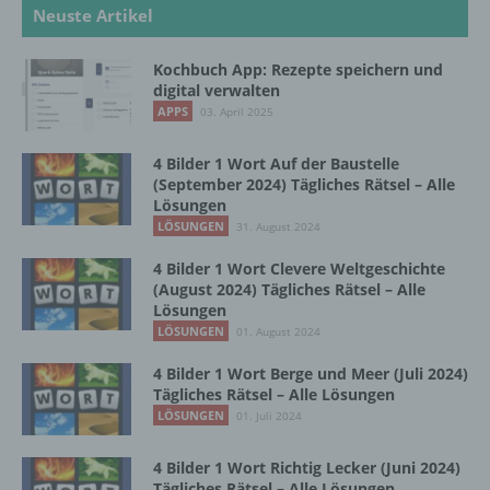
d) Einschränkung der Verarbeitung
Neuste Artikel
Einschränkung der Verarbeitung ist die
Kochbuch App: Rezepte speichern und
Markierung gespeicherter
digital verwalten
personenbezogener Daten mit dem Ziel, ihre
APPS
03. April 2025
künftige Verarbeitung einzuschränken.
4 Bilder 1 Wort Auf der Baustelle
(September 2024) Tägliches Rätsel – Alle
e) Profiling
Lösungen
LÖSUNGEN
31. August 2024
Profiling ist jede Art der automatisierten
4 Bilder 1 Wort Clevere Weltgeschichte
Verarbeitung personenbezogener Daten, die
(August 2024) Tägliches Rätsel – Alle
darin besteht, dass diese
Lösungen
personenbezogenen Daten verwendet
LÖSUNGEN
01. August 2024
werden, um bestimmte persönliche Aspekte,
die sich auf eine natürliche Person beziehen,
4 Bilder 1 Wort Berge und Meer (Juli 2024)
zu bewerten, insbesondere, um Aspekte
Tägliches Rätsel – Alle Lösungen
bezüglich Arbeitsleistung, wirtschaftlicher
LÖSUNGEN
01. Juli 2024
Lage, Gesundheit, persönlicher Vorlieben,
Interessen, Zuverlässigkeit, Verhalten,
4 Bilder 1 Wort Richtig Lecker (Juni 2024)
Aufenthaltsort oder Ortswechsel dieser
Tägliches Rätsel – Alle Lösungen