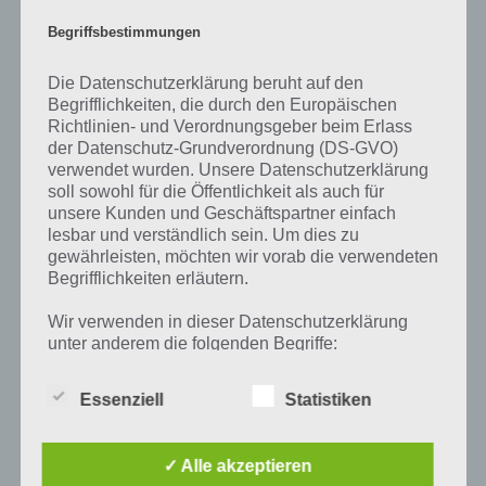
Wer öfters mal Werbung geschaut hat, der wird sicherlich auch über
Begriffsbestimmungen
die Jobbörse Monster.de gestolpert sein. Mit den obigen Erklärungen
hat das aber natürlich nichts zu tun, sondern dient vor allem als
Die Datenschutzerklärung beruht auf den
Plattform, um neue Jobs zu finden. Auch andere Unternehmen
Begrifflichkeiten, die durch den Europäischen
haben sich einen Namen mit Monster gegeben, dabei unter
Richtlinien- und Verordnungsgeber beim Erlass
anderem bekannt Monster Energy.
der Datenschutz-Grundverordnung (DS-GVO)
verwendet wurden. Unsere Datenschutzerklärung
In der Mathematik gibt es Monstergruppen, eine Gruppe der
soll sowohl für die Öffentlichkeit als auch für
mathematischen Gruppentheorie. Hierbei handelt es sich um ein
unsere Kunden und Geschäftspartner einfach
Teilgebiet der Mathematik
lesbar und verständlich sein. Um dies zu
gewährleisten, möchten wir vorab die verwendeten
Begrifflichkeiten erläutern.
Wir verwenden in dieser Datenschutzerklärung
Auf WhatsApp teilen
Teilen auf Facebook
unter anderem die folgenden Begriffe:
Tweet auf Twitter
Essenziell
Statistiken
a) personenbezogene Daten
✓ Alle akzeptieren
Personenbezogene Daten sind alle
Mehr Artikel hier auf Touchportal