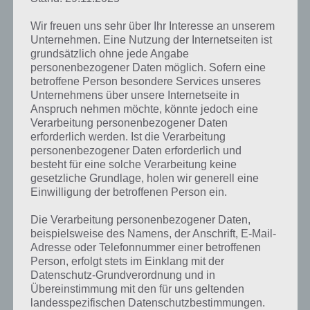
Wir freuen uns sehr über Ihr Interesse an unserem
Unternehmen. Eine Nutzung der Internetseiten ist
grundsätzlich ohne jede Angabe
personenbezogener Daten möglich. Sofern eine
betroffene Person besondere Services unseres
Unternehmens über unsere Internetseite in
Anspruch nehmen möchte, könnte jedoch eine
Verarbeitung personenbezogener Daten
erforderlich werden. Ist die Verarbeitung
personenbezogener Daten erforderlich und
besteht für eine solche Verarbeitung keine
gesetzliche Grundlage, holen wir generell eine
Kurze Begriffserklärung zur Lösung
Einwilligung der betroffenen Person ein.
Monster
Die Verarbeitung personenbezogener Daten,
beispielsweise des Namens, der Anschrift, E-Mail-
Monster ist die Lösung für das tägliche Rätsel am 2.10.2021 in 4
Adresse oder Telefonnummer einer betroffenen
Bilder 1 Wort, doch welche Bedeutung hat dieses eigentlich und was
Person, erfolgt stets im Einklang mit der
gibt es dazu zu wissen? Passt das Wort auch zu Spooktober? Zu
Datenschutz-Grundverordnung und in
bestimmten Lösungen präsentieren wir daher auch immer eine
Übereinstimmung mit den für uns geltenden
kurze Begriffserklärung!
landesspezifischen Datenschutzbestimmungen.