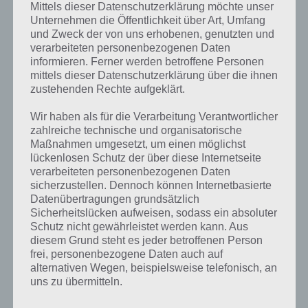
Mittels dieser Datenschutzerklärung möchte unser
Am häufigsten wird man Monster mit einem Ungeheuer assoziieren.
Unternehmen die Öffentlichkeit über Art, Umfang
Dazu aber später noch mehr. Monster gibt es nämlich noch in
und Zweck der von uns erhobenen, genutzten und
anderen Bedeutungen. So heißt ein Spielfilm aus den USA, der 2003
verarbeiteten personenbezogenen Daten
veröffentlicht worden, Monster. Die Monster AG ist ein
informieren. Ferner werden betroffene Personen
Animationsfilm, den viele vielleicht kennen.
mittels dieser Datenschutzerklärung über die ihnen
zustehenden Rechte aufgeklärt.
Monster ist auch der Name einer schwedischen Band, die von 1994
bis 2000 bestand. Echte internationale Erfolge hatten diese aber
Wir haben als für die Verarbeitung Verantwortlicher
nicht. Bekannter ist da schon das Lied Monster der Sängerin Lady
zahlreiche technische und organisatorische
Gaga. Mit einer Höchstposition von Platz 68 in den Charts im
Maßnahmen umgesetzt, um einen möglichst
Vereinigten Königreich war es aber kein erfolgreiches Lied von Lady
lückenlosen Schutz der über diese Internetseite
Gaga.
verarbeiteten personenbezogenen Daten
sicherzustellen. Dennoch können Internetbasierte
Datenübertragungen grundsätzlich
Kommen wir zurück zum Monster als Ungeheuer. Dabei kann es
Sicherheitslücken aufweisen, sodass ein absoluter
durchaus Unterschiede zwischen Ungeheuer und Monster geben.
Schutz nicht gewährleistet werden kann. Aus
Monster sind meist hässliche Gebilde oder Missbildungen,
diesem Grund steht es jeder betroffenen Person
Ungeheuer imaginäre Phantasietiere. Seinen Ursprung Ungeheuer
frei, personenbezogene Daten auch auf
hat es im Althochdeutschen. Monster hat seinen Ursprung im
alternativen Wegen, beispielsweise telefonisch, an
Lateinischen. Hier ist der Ursprung „monstrum“. Übersetzt heißt
uns zu übermitteln.
dieses Mahnzeichen.