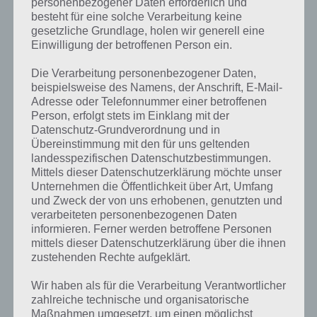
personenbezogener Daten erforderlich und
besteht für eine solche Verarbeitung keine
gesetzliche Grundlage, holen wir generell eine
Einwilligung der betroffenen Person ein.
Die Verarbeitung personenbezogener Daten,
Kurze Begriffserklärung zur Lösung
beispielsweise des Namens, der Anschrift, E-Mail-
Adresse oder Telefonnummer einer betroffenen
Mahlen
Person, erfolgt stets im Einklang mit der
Datenschutz-Grundverordnung und in
Mahlen ist die Lösung für das tägliche Rätsel am 2.10.2017 in 4 Bilder
Übereinstimmung mit den für uns geltenden
1 Wort, doch welche Bedeutung hat dieses eigentlich?
landesspezifischen Datenschutzbestimmungen.
Mittels dieser Datenschutzerklärung möchte unser
So richtig passt der Begriff zwar nicht zu Halloween, trotzdem
Unternehmen die Öffentlichkeit über Art, Umfang
musstest du es heute erraten. So bezeichnet mahlen (in der Regel
und Zweck der von uns erhobenen, genutzten und
mittels einer Mühle) das Zerkleinern von Material. Dabei wird dieses
verarbeiteten personenbezogenen Daten
gerieben und gequetscht. Unter Mahlen versteht man dabei auch
informieren. Ferner werden betroffene Personen
häufig die Tätigkeit des Mahlens. Hast du gewusst, dass Mahlen
mittels dieser Datenschutzerklärung über die ihnen
auch beim Weinbau vorkommt? Hier werden die Trauben so
zustehenden Rechte aufgeklärt.
aufgerissen und gequetscht, dass diese einen ergiebigeren Saft
geben.
Wir haben als für die Verarbeitung Verantwortlicher
zahlreiche technische und organisatorische
Maßnahmen umgesetzt, um einen möglichst