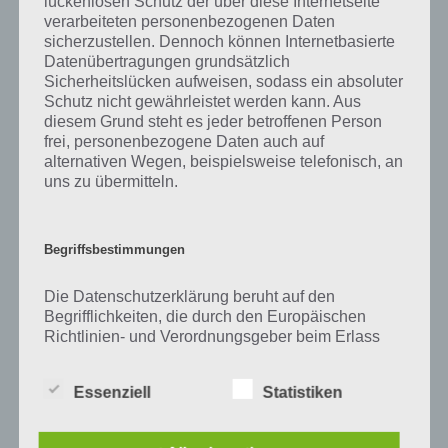
lückenlosen Schutz der über diese Internetseite
Zu USA haben wir zunächst keine weiteren Informationen parat!
verarbeiteten personenbezogenen Daten
sicherzustellen. Dennoch können Internetbasierte
Datenübertragungen grundsätzlich
Sicherheitslücken aufweisen, sodass ein absoluter
Auf WhatsApp teilen
Teilen auf Facebook
Schutz nicht gewährleistet werden kann. Aus
diesem Grund steht es jeder betroffenen Person
frei, personenbezogene Daten auch auf
Tweet auf Twitter
alternativen Wegen, beispielsweise telefonisch, an
uns zu übermitteln.
Mehr Artikel hier auf Touchportal
Begriffsbestimmungen
Die Datenschutzerklärung beruht auf den
Begrifflichkeiten, die durch den Europäischen
Richtlinien- und Verordnungsgeber beim Erlass
der Datenschutz-Grundverordnung (DS-GVO)
verwendet wurden. Unsere Datenschutzerklärung
Essenziell
Statistiken
soll sowohl für die Öffentlichkeit als auch für
unsere Kunden und Geschäftspartner einfach
lesbar und verständlich sein. Um dies zu