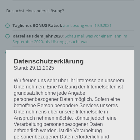
Du suchst eine andere Lösung?
Tägliches BONUS Rätsel:
Zur Lösung vom 19.9.2021
Rätsel aus dem Jahr 2020:
Schau mal, was vor einem Jahr, im
September 2020, als Lösung gesucht war
Zur Übersicht
:
4 Bilder 1 Wort Lösungen zu Auf zu den Sternen
im September 2021
!
Datenschutzerklärung
Stand: 29.11.2025
Wir freuen uns sehr über Ihr Interesse an unserem
Unternehmen. Eine Nutzung der Internetseiten ist
grundsätzlich ohne jede Angabe
personenbezogener Daten möglich. Sofern eine
betroffene Person besondere Services unseres
Unternehmens über unsere Internetseite in
Anspruch nehmen möchte, könnte jedoch eine
Verarbeitung personenbezogener Daten
erforderlich werden. Ist die Verarbeitung
personenbezogener Daten erforderlich und