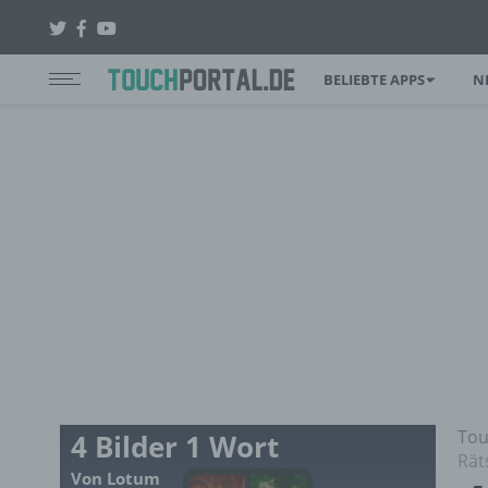
BELIEBTE APPS
N
Tou
4 Bilder 1 Wort
Rät
Von Lotum