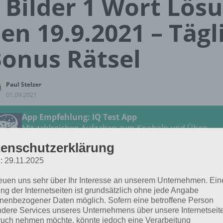
 Bilder 1 Wort Lös
en 19.9.2021 – Tägl
onus Rätsel
Paul Stelzer
01.09.2021
App Empfehlung: IQ Test App
Mit zahlreichen Aufgaben zum Knobeln und Üben
JETZT KOSTENLOS HERUNTERLADEN
enschutzerklärung
: 29.11.2025
 Lösung für das tägliche
BONUS
Rätsel vom 19.9.2021 zu 
reuen uns sehr über Ihr Interesse an unserem Unternehmen. Ein
tember 2021 in 4 Bilder 1 Wort. Wenn du dort aktuell fest
ng der Internetseiten ist grundsätzlich ohne jede Angabe
 dich:
nenbezogener Daten möglich. Sofern eine betroffene Person
dere Services unseres Unternehmens über unsere Internetseite
uch nehmen möchte, könnte jedoch eine Verarbeitung