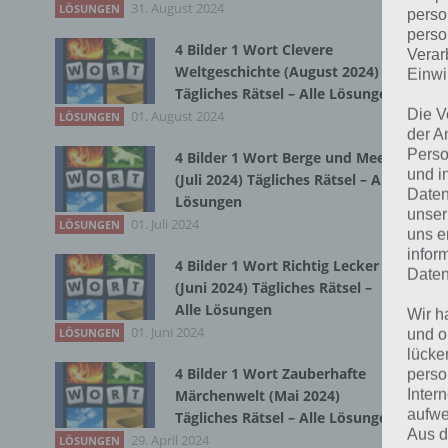
31. August 2024
LÖSUNGEN
perso
perso
4 Bilder 1 Wort Clevere
Verar
Bei
Weltgeschichte (August 2024)
Einwi
wir
Tägliches Rätsel – Alle Lösungen
Die V
01. August 2024
LÖSUNGEN
der A
T
Perso
4 Bilder 1 Wort Berge und Meer
und i
(Juli 2024) Tägliches Rätsel – Alle
Daten
Lösungen
unser
01. Juli 2024
LÖSUNGEN
uns e
infor
4 Bilder 1 Wort Richtig Lecker
Daten
(Juni 2024) Tägliches Rätsel –
Alle Lösungen
Wir h
01. Juni 2024
LÖSUNGEN
und o
lücke
4 Bilder 1 Wort Zauberhafte
perso
Inter
Märchenwelt (Mai 2024)
aufwe
Tägliches Rätsel – Alle Lösungen
Aus d
29. April 2024
LÖSUNGEN