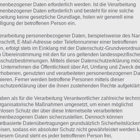
SUPERNOVA
nenbezogener Daten erforderlich werden. Ist die Verarbeitung
nenbezogener Daten erforderlich und besteht für eine solche
beitung keine gesetzliche Grundlage, holen wir generell eine
 dieser Lösung handelt es sich um das tägliche Bonus Rät
lligung der betroffenen Person ein.
 noch die Links beispielsweise zum täglichen Rätsel und w
erarbeitung personenbezogener Daten, beispielsweise des Na
nschrift, E-Mail-Adresse oder Telefonnummer einer betroffenen
ägliches Rätsel:
Zur Lösung vom 19.9.2021
n, erfolgt stets im Einklang mit der Datenschutz-Grundverordnu
n Übereinstimmung mit den für uns geltenden landesspezifisch
Rätsel aus dem Jahr 2020:
Schau mal, was vor einem Jahr, 
schutzbestimmungen. Mittels dieser Datenschutzerklärung mö
Lösung gesucht war
 Unternehmen die Öffentlichkeit über Art, Umfang und Zweck de
rhobenen, genutzten und verarbeiteten personenbezogenen Da
Zur Übersicht
:
4 Bilder 1 Wort Lösungen zu Auf zu den Ste
mieren. Ferner werden betroffene Personen mittels dieser
schutzerklärung über die ihnen zustehenden Rechte aufgeklärt
aben als für die Verarbeitung Verantwortlicher zahlreiche techn
rganisatorische Maßnahmen umgesetzt, um einen möglichst
nlosen Schutz der über diese Internetseite verarbeiteten
nenbezogenen Daten sicherzustellen. Dennoch können
netbasierte Datenübertragungen grundsätzlich Sicherheitslücke
isen, sodass ein absoluter Schutz nicht gewährleistet werden k
iesem Grund steht es jeder betroffenen Person frei,