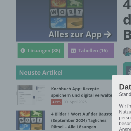
4
d
B
Alles zur App
Lösungen (88)
Tabellen (16)
Neuste Artikel
Dat
Kochbuch App: Rezepte
Stand
speichern und digital verwalten
Die
03. April 2025
APPS
Wir f
Sep
Nutzu
4 Bilder 1 Wort Auf der Baustelle
für
perso
(September 2024) Tägliches
beson
Rätsel – Alle Lösungen
Anspr