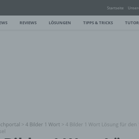
Startseite
Unser
EWS
REVIEWS
LÖSUNGEN
TIPPS & TRICKS
TUTOR
chportal
>
4 Bilder 1 Wort
>
4 Bilder 1 Wort Lösung für den 
sel