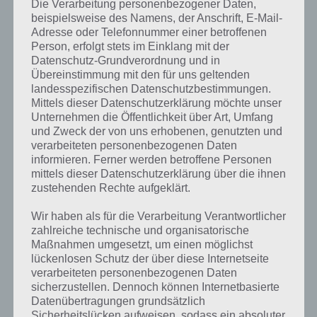
Die Verarbeitung personenbezogener Daten,
beispielsweise des Namens, der Anschrift, E-Mail-
Adresse oder Telefonnummer einer betroffenen
Person, erfolgt stets im Einklang mit der
Datenschutz-Grundverordnung und in
Übereinstimmung mit den für uns geltenden
landesspezifischen Datenschutzbestimmungen.
Mittels dieser Datenschutzerklärung möchte unser
Unternehmen die Öffentlichkeit über Art, Umfang
und Zweck der von uns erhobenen, genutzten und
verarbeiteten personenbezogenen Daten
informieren. Ferner werden betroffene Personen
mittels dieser Datenschutzerklärung über die ihnen
zustehenden Rechte aufgeklärt.
Wir haben als für die Verarbeitung Verantwortlicher
zahlreiche technische und organisatorische
Kurze Begriffserklärung zur Lösung
Maßnahmen umgesetzt, um einen möglichst
Säubern
lückenlosen Schutz der über diese Internetseite
verarbeiteten personenbezogenen Daten
sicherzustellen. Dennoch können Internetbasierte
Säubern ist die Lösung für das tägliche Bonus Rätsel am 19.8.2019 in
Datenübertragungen grundsätzlich
4 Bilder 1 Wort, doch welche Bedeutung hat dieses eigentlich und
Sicherheitslücken aufweisen, sodass ein absoluter