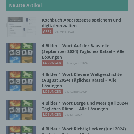
Neuste Artikel
b) betroffene Person
Kochbuch App: Rezepte speichern und
digital verwalten
Betroffene Person ist jede identifizierte oder
APPS
03. April 2025
identifizierbare natürliche Person, deren
personenbezogene Daten von dem für die
Verarbeitung Verantwortlichen verarbeitet
4 Bilder 1 Wort Auf der Baustelle
werden.
(September 2024) Tägliches Rätsel – Alle
Lösungen
LÖSUNGEN
31. August 2024
c) Verarbeitung
4 Bilder 1 Wort Clevere Weltgeschichte
(August 2024) Tägliches Rätsel – Alle
Verarbeitung ist jeder mit oder ohne Hilfe
Lösungen
automatisierter Verfahren ausgeführte
LÖSUNGEN
01. August 2024
Vorgang oder jede solche Vorgangsreihe im
4 Bilder 1 Wort Berge und Meer (Juli 2024)
Zusammenhang mit personenbezogenen
Tägliches Rätsel – Alle Lösungen
Daten wie das Erheben, das Erfassen, die
LÖSUNGEN
Organisation, das Ordnen, die Speicherung,
01. Juli 2024
die Anpassung oder Veränderung, das
Auslesen, das Abfragen, die Verwendung,
4 Bilder 1 Wort Richtig Lecker (Juni 2024)
die Offenlegung durch Übermittlung,