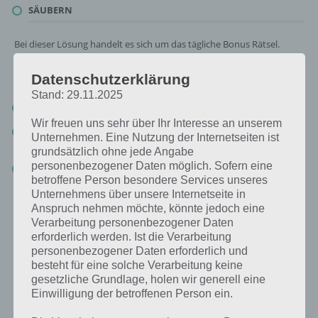
SÄUBERN
Bei dieser Lösung handelt es sich um das tägliche Bonus Rätsel.
Nachfolgend haben wir noch die Links beispielsweise zum täglichen
Rätsel und was 2018 gesucht war:
Datenschutzerklärung
Stand: 29.11.2025
Tägliches Rätsel:
Zur Lösung vom 19.8.2019
Wir freuen uns sehr über Ihr Interesse an unserem
Rätsel aus dem Jahr 2018:
Schau mal, was vor einem Jahr, am
Unternehmen. Eine Nutzung der Internetseiten ist
19.8.2018, als Lösung gesucht war
grundsätzlich ohne jede Angabe
personenbezogener Daten möglich. Sofern eine
Zur Übersicht
:
4 Bilder 1 Wort Lösungen zu Singapur im August
betroffene Person besondere Services unseres
2019
!
Unternehmens über unsere Internetseite in
Anspruch nehmen möchte, könnte jedoch eine
Verarbeitung personenbezogener Daten
erforderlich werden. Ist die Verarbeitung
personenbezogener Daten erforderlich und
besteht für eine solche Verarbeitung keine
gesetzliche Grundlage, holen wir generell eine
Einwilligung der betroffenen Person ein.