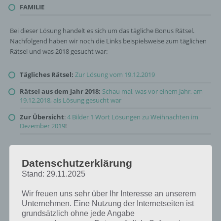
FAMILIE
Bei dieser Lösung handelt es sich um das tägliche Bonus Rätsel.
Nachfolgend haben wir noch die Links beispielsweise zum täglichen
Rätsel und was 2018 gesucht war:
Tägliches Rätsel:
Zur Lösung vom 19.12.2019
Rätsel aus dem Jahr 2018:
Schau mal, was vor einem Jahr, am
19.12.2018, als Lösung gesucht war
Zur Übersicht
:
4 Bilder 1 Wort Lösungen zu Weihnachten im
Dezember 2019
!
Datenschutzerklärung
Stand: 29.11.2025
Wir freuen uns sehr über Ihr Interesse an unserem
Unternehmen. Eine Nutzung der Internetseiten ist
grundsätzlich ohne jede Angabe