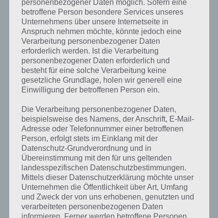
personenbezogener Daten möglich. Sofern eine
betroffene Person besondere Services unseres
Unternehmens über unsere Internetseite in
Anspruch nehmen möchte, könnte jedoch eine
Verarbeitung personenbezogener Daten
erforderlich werden. Ist die Verarbeitung
personenbezogener Daten erforderlich und
besteht für eine solche Verarbeitung keine
gesetzliche Grundlage, holen wir generell eine
Einwilligung der betroffenen Person ein.
Die Verarbeitung personenbezogener Daten,
beispielsweise des Namens, der Anschrift, E-Mail-
Adresse oder Telefonnummer einer betroffenen
Person, erfolgt stets im Einklang mit der
Datenschutz-Grundverordnung und in
Übereinstimmung mit den für uns geltenden
Kurze Begriffserklärung zur Lösung
landesspezifischen Datenschutzbestimmungen.
Familie
Mittels dieser Datenschutzerklärung möchte unser
Unternehmen die Öffentlichkeit über Art, Umfang
und Zweck der von uns erhobenen, genutzten und
Familie ist die Lösung für das tägliche Bonus Rätsel am 19.12.2019 in
verarbeiteten personenbezogenen Daten
4 Bilder 1 Wort, doch welche Bedeutung hat dieses eigentlich und
informieren. Ferner werden betroffene Personen