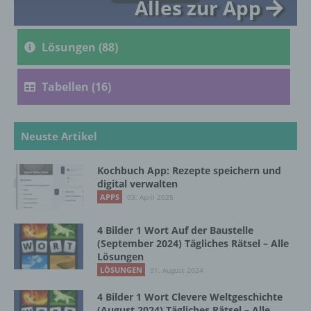
Alles zur App
c) Verarbeitung
Verarbeitung ist jeder mit oder ohne Hilfe
Lösungen (88)
automatisierter Verfahren ausgeführte
Vorgang oder jede solche Vorgangsreihe im
Zusammenhang mit personenbezogenen
Tabellen (16)
Daten wie das Erheben, das Erfassen, die
Organisation, das Ordnen, die Speicherung,
die Anpassung oder Veränderung, das
Neuste Artikel
Auslesen, das Abfragen, die Verwendung,
die Offenlegung durch Übermittlung,
Verbreitung oder eine andere Form der
Kochbuch App: Rezepte speichern und
Bereitstellung, den Abgleich oder die
digital verwalten
Verknüpfung, die Einschränkung, das
APPS
03. April 2025
Löschen oder die Vernichtung.
4 Bilder 1 Wort Auf der Baustelle
(September 2024) Tägliches Rätsel – Alle
d) Einschränkung der Verarbeitung
Lösungen
LÖSUNGEN
31. August 2024
Einschränkung der Verarbeitung ist die
4 Bilder 1 Wort Clevere Weltgeschichte
Markierung gespeicherter
(August 2024) Tägliches Rätsel – Alle