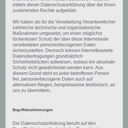
was gibt es dazu zu wissen? Passt das Wort auch zu Weihnachten?
mittels dieser Datenschutzerklärung über die ihnen
Zu bestimmten Lösungen präsentieren wir daher auch immer eine
zustehenden Rechte aufgeklärt.
kurze Begriffserklärung!
Wir haben als für die Verarbeitung Verantwortlicher
Familie kann unterschiedliche Bedeutungen aufweisen. Ich denke die
zahlreiche technische und organisatorische
meisten verbinden damit zunächst einmal eine Gruppe miteinander
Maßnahmen umgesetzt, um einen möglichst
lebender Menschen bzw, verwandter Menschen. Familie gibt es aber
lückenlosen Schutz der über diese Internetseite
auch in der Biologie und der Mathematik. In der Biologie ist es eine
verarbeiteten personenbezogenen Daten
hierarchische Ebene der biologischen Systematik. In der Mathematik
sicherzustellen. Dennoch können Internetbasierte
eine Menge, die mit Elementen einer Menge indiziert ist.
Datenübertragungen grundsätzlich
Sicherheitslücken aufweisen, sodass ein absoluter
Schutz nicht gewährleistet werden kann. Aus
Zurück aber zur soziologischen Bedeutung einer Familie. Familie
diesem Grund steht es jeder betroffenen Person
kann zum einen auf Verwandschaftsbeziehungen beruhen, zum
frei, personenbezogene Daten auch auf
Beispiel Vater, Mutter, Kind, Großeltern, Onkel, Tanten und so weiter.
alternativen Wegen, beispielsweise telefonisch, an
Eine Familie muss aber nicht nur aufgrund einer
uns zu übermitteln.
Verwandschaftsbeziehung bestehen. Durch Heirat, Adoption,
Lebensgemeinschaft und mehr werden im selben Haushalt lebenede
Personen auch als Familie bezeichnet.
Begriffsbestimmungen
Interessant ist, dass es im lateinischen und griechischen kein Wort
Die Datenschutzerklärung beruht auf den
für die Kernfamilie, als Vater, Mutter, Kind. Es gibt zwar das Wort