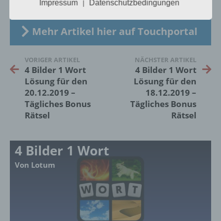
Impressum
Datenschutzbedingungen
|
insbesondere mittels Zuordnung zu einer
Kennung wie einem Namen, zu einer
Kennnummer, zu Standortdaten, zu einer
Mehr Artikel hier auf Touchportal
Online-Kennung oder zu einem oder
mehreren besonderen Merkmalen, die
Ausdruck der physischen, physiologischen,
VORIGER ARTIKEL
NÄCHSTER ARTIKEL
genetischen, psychischen, wirtschaftlichen,
4 Bilder 1 Wort
4 Bilder 1 Wort
kulturellen oder sozialen Identität dieser
Lösung für den
Lösung für den
natürlichen Person sind, identifiziert werden
20.12.2019 –
18.12.2019 –
kann.
Tägliches Bonus
Tägliches Bonus
Rätsel
Rätsel
b) betroffene Person
4 Bilder 1 Wort
Betroffene Person ist jede identifizierte oder
identifizierbare natürliche Person, deren
Von Lotum
personenbezogene Daten von dem für die
Verarbeitung Verantwortlichen verarbeitet
werden.