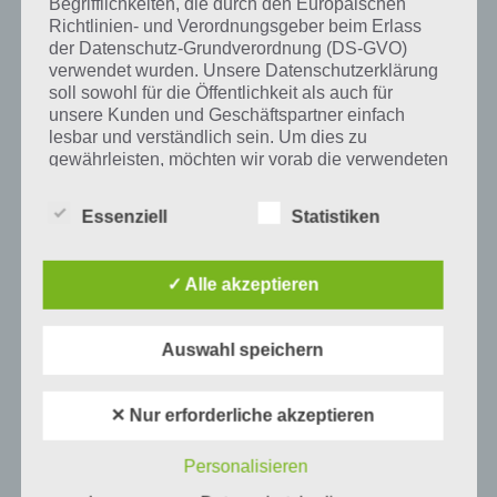
Begrifflichkeiten, die durch den Europäischen
famulus / famula, aber damit werden Diener bezeichnet. Erst seit
Richtlinien- und Verordnungsgeber beim Erlass
dem 17. / 18. Jahrhundert kam das Wort Familie aus dem
der Datenschutz-Grundverordnung (DS-GVO)
französsichen auch in den deutschen Sprachgebrauch, anfangs
verwendet wurden. Unsere Datenschutzerklärung
wurde darunter noch das Haus bezeichnet, später dann die
soll sowohl für die Öffentlichkeit als auch für
sogenannte Kernfamilie.
unsere Kunden und Geschäftspartner einfach
lesbar und verständlich sein. Um dies zu
Familien haben vor allem biologische und soziale Funktionen. Dazu
gewährleisten, möchten wir vorab die verwendeten
zählt beispielsweise die Zeugungsfähigkeit, die jedoch entfällt, wenn
Begrifflichkeiten erläutern.
ein Kind adoptiert wird. Dann wird trotzdem von einer Familie
gesprochen. Bei den sozialen Funktionen einer Familie ist es vor
Essenziell
Statistiken
Wir verwenden in dieser Datenschutzerklärung
allem das soziale Netzwerk, durch welches die Heranwachsenden
unter anderem die folgenden Begriffe:
motiviert und befähigt werden. Es gibt auch wirtschaftliche
✓ Alle akzeptieren
Funktionen, die Schutz und Fürsorge versprechen – sowohl für
Kleinkinder, als auch für ältere und kranke Familienangehörige.
a) personenbezogene Daten
Auswahl speichern
Personenbezogene Daten sind alle
Informationen, die sich auf eine identifizierte
Auf WhatsApp teilen
Teilen auf Facebook
✕ Nur erforderliche akzeptieren
oder identifizierbare natürliche Person (im
Folgenden „betroffene Person") beziehen.
Tweet auf Twitter
Personalisieren
Als identifizierbar wird eine natürliche
Person angesehen, die direkt oder indirekt,