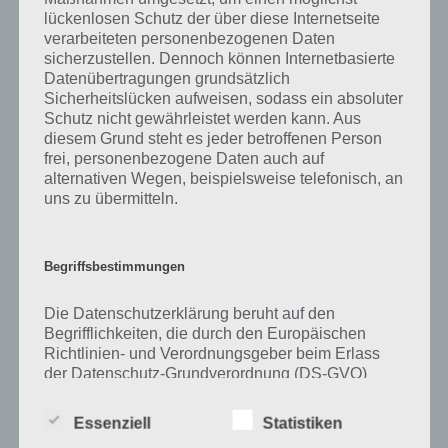
lückenlosen Schutz der über diese Internetseite
verarbeiteten personenbezogenen Daten
Zu Fahrrad haben wir zunächst keine weiteren Informationen parat!
sicherzustellen. Dennoch können Internetbasierte
Datenübertragungen grundsätzlich
Sicherheitslücken aufweisen, sodass ein absoluter
Schutz nicht gewährleistet werden kann. Aus
diesem Grund steht es jeder betroffenen Person
Auf WhatsApp teilen
Teilen auf Facebook
frei, personenbezogene Daten auch auf
alternativen Wegen, beispielsweise telefonisch, an
Tweet auf Twitter
uns zu übermitteln.
Begriffsbestimmungen
Mehr Artikel hier auf Touchportal
Die Datenschutzerklärung beruht auf den
Begrifflichkeiten, die durch den Europäischen
Richtlinien- und Verordnungsgeber beim Erlass
der Datenschutz-Grundverordnung (DS-GVO)
verwendet wurden. Unsere Datenschutzerklärung
soll sowohl für die Öffentlichkeit als auch für
Essenziell
Statistiken
unsere Kunden und Geschäftspartner einfach