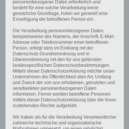
personenbezogener Daten erforderlich und
besteht für eine solche Verarbeitung keine
gesetzliche Grundlage, holen wir generell eine
Einwilligung der betroffenen Person ein.
Die Verarbeitung personenbezogener Daten,
beispielsweise des Namens, der Anschrift, E-Mail-
Adresse oder Telefonnummer einer betroffenen
Person, erfolgt stets im Einklang mit der
Datenschutz-Grundverordnung und in
Übereinstimmung mit den für uns geltenden
landesspezifischen Datenschutzbestimmungen.
Mittels dieser Datenschutzerklärung möchte unser
Kurze Begriffserklärung zur Lösung
Unternehmen die Öffentlichkeit über Art, Umfang
und Zweck der von uns erhobenen, genutzten und
Fahrrad
verarbeiteten personenbezogenen Daten
informieren. Ferner werden betroffene Personen
Fahrrad ist die Lösung für das tägliche Rätsel am 19.11.2022 in 4
mittels dieser Datenschutzerklärung über die ihnen
Bilder 1 Wort, doch welche Bedeutung hat dieses eigentlich und was
zustehenden Rechte aufgeklärt.
gibt es dazu zu wissen? Passt das Wort auch zu Heureka, also
handelt es sich hierbei um eine interessante Erfindung? Zu
Wir haben als für die Verarbeitung Verantwortlicher
bestimmten Lösungen präsentieren wir daher auch immer eine
zahlreiche technische und organisatorische
kurze Begriffserklärung!
Maßnahmen umgesetzt, um einen möglichst