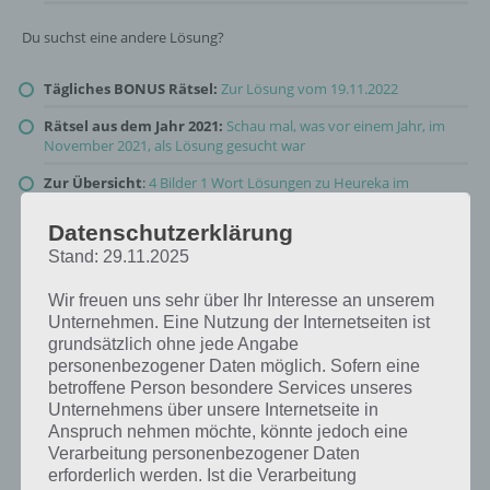
Du suchst eine andere Lösung?
Tägliches BONUS Rätsel:
Zur Lösung vom 19.11.2022
Rätsel aus dem Jahr 2021:
Schau mal, was vor einem Jahr, im
November 2021, als Lösung gesucht war
Zur Übersicht
:
4 Bilder 1 Wort Lösungen zu Heureka im
November 2022
!
Datenschutzerklärung
Stand: 29.11.2025
Wir freuen uns sehr über Ihr Interesse an unserem
Unternehmen. Eine Nutzung der Internetseiten ist
grundsätzlich ohne jede Angabe
personenbezogener Daten möglich. Sofern eine
betroffene Person besondere Services unseres
Unternehmens über unsere Internetseite in
Anspruch nehmen möchte, könnte jedoch eine
Verarbeitung personenbezogener Daten
erforderlich werden. Ist die Verarbeitung