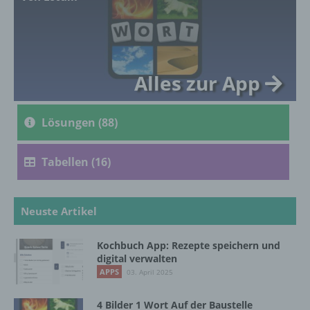
genetischen, psychischen, wirtschaftlichen,
kulturellen oder sozialen Identität dieser
natürlichen Person sind, identifiziert werden
kann.
Alles zur App
b) betroffene Person
Lösungen (88)
Betroffene Person ist jede identifizierte oder
identifizierbare natürliche Person, deren
personenbezogene Daten von dem für die
Tabellen (16)
Verarbeitung Verantwortlichen verarbeitet
werden.
Neuste Artikel
c) Verarbeitung
Kochbuch App: Rezepte speichern und
digital verwalten
Verarbeitung ist jeder mit oder ohne Hilfe
APPS
03. April 2025
automatisierter Verfahren ausgeführte
Vorgang oder jede solche Vorgangsreihe im
4 Bilder 1 Wort Auf der Baustelle
Zusammenhang mit personenbezogenen