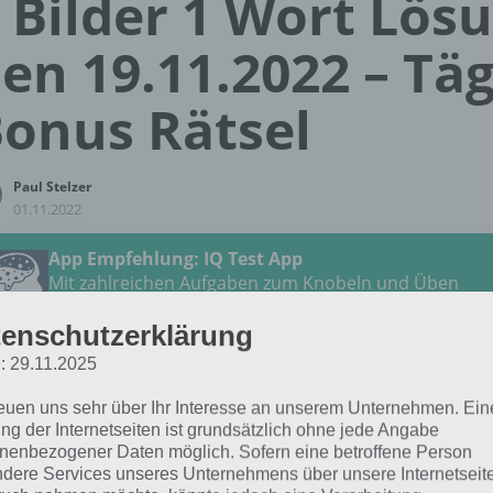
 Bilder 1 Wort Lös
en 19.11.2022 – Täg
onus Rätsel
Paul Stelzer
01.11.2022
App Empfehlung: IQ Test App
Mit zahlreichen Aufgaben zum Knobeln und Üben
JETZT KOSTENLOS HERUNTERLADEN
enschutzerklärung
: 29.11.2025
 Lösung für das tägliche
BONUS
Rätsel vom 19.11.2022 
2 in 4 Bilder 1 Wort. Wenn du dort aktuell feststeckst, hie
reuen uns sehr über Ihr Interesse an unserem Unternehmen. Ein
ng der Internetseiten ist grundsätzlich ohne jede Angabe
nenbezogener Daten möglich. Sofern eine betroffene Person
LABOR
dere Services unseres Unternehmens über unsere Internetseite