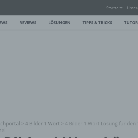
Startseite
Unser
EWS
REVIEWS
LÖSUNGEN
TIPPS & TRICKS
TUTOR
chportal
>
4 Bilder 1 Wort
>
4 Bilder 1 Wort Lösung für den
sel