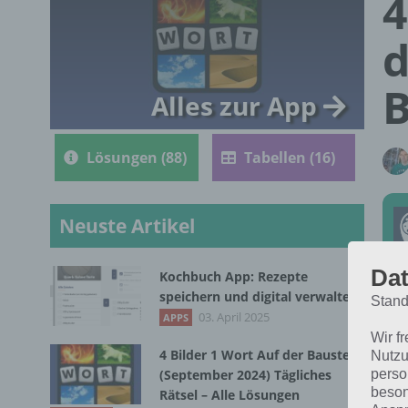
4
d
B
Alles zur App
Lösungen (88)
Tabellen (16)
Neuste Artikel
Dat
Kochbuch App: Rezepte
speichern und digital verwalten
Stand
Die
03. April 2025
APPS
202
Wir f
4 Bilder 1 Wort Auf der Baustelle
Nutzu
perso
(September 2024) Tägliches
beson
Rätsel – Alle Lösungen