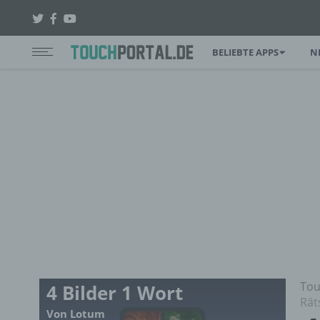
BELIEBTE APPS
N
Tou
4 Bilder 1 Wort
Rät
Von Lotum