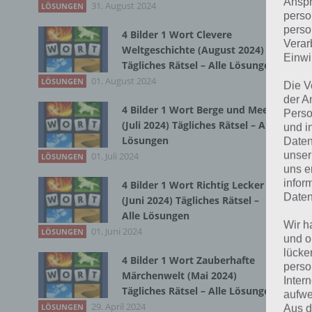
Anspr
31. August 2024
LÖSUNGEN
perso
Bei
perso
4 Bilder 1 Wort Clevere
wir
Verar
Weltgeschichte (August 2024)
Einwi
Tägliches Rätsel – Alle Lösungen
T
01. August 2024
LÖSUNGEN
Die V
der A
4 Bilder 1 Wort Berge und Meer
Perso
(Juli 2024) Tägliches Rätsel – Alle
und i
Lösungen
Daten
unser
01. Juli 2024
LÖSUNGEN
uns e
infor
4 Bilder 1 Wort Richtig Lecker
Daten
(Juni 2024) Tägliches Rätsel –
Alle Lösungen
Wir h
01. Juni 2024
LÖSUNGEN
und o
lücke
4 Bilder 1 Wort Zauberhafte
perso
Märchenwelt (Mai 2024)
Inter
Tägliches Rätsel – Alle Lösungen
aufwe
29. April 2024
LÖSUNGEN
Aus d