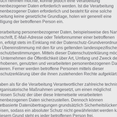
uch nehmen möchte, könnte jedoch eine Verarbeitung
nenbezogener Daten erforderlich werden. Ist die Verarbeitung
 dieser Lösung handelt es sich um das tägliche Bonus Rät
nenbezogener Daten erforderlich und besteht für eine solche
 noch die Links beispielsweise zum täglichen Rätsel und w
beitung keine gesetzliche Grundlage, holen wir generell eine
lligung der betroffenen Person ein.
ägliches Rätsel:
Zur Lösung vom 19.11.2022
erarbeitung personenbezogener Daten, beispielsweise des Na
nschrift, E-Mail-Adresse oder Telefonnummer einer betroffenen
Rätsel aus dem Jahr 2021:
Schau mal, was vor einem Jahr, 
n, erfolgt stets im Einklang mit der Datenschutz-Grundverordnu
Lösung gesucht war
n Übereinstimmung mit den für uns geltenden landesspezifisch
schutzbestimmungen. Mittels dieser Datenschutzerklärung mö
Zur Übersicht
:
4 Bilder 1 Wort Lösungen zu Heureka im No
 Unternehmen die Öffentlichkeit über Art, Umfang und Zweck de
rhobenen, genutzten und verarbeiteten personenbezogenen Da
mieren. Ferner werden betroffene Personen mittels dieser
schutzerklärung über die ihnen zustehenden Rechte aufgeklärt
aben als für die Verarbeitung Verantwortlicher zahlreiche techn
rganisatorische Maßnahmen umgesetzt, um einen möglichst
nlosen Schutz der über diese Internetseite verarbeiteten
nenbezogenen Daten sicherzustellen. Dennoch können
netbasierte Datenübertragungen grundsätzlich Sicherheitslücke
isen, sodass ein absoluter Schutz nicht gewährleistet werden k
iesem Grund steht es jeder betroffenen Person frei,