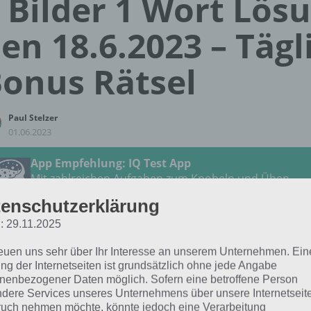
 Bilder 1 Wort Lös
en 18.6.2023 – Tägl
onus Rätsel
Paul Stelzer
01.06.2023
App Empfehlung: IQ Test App
Mit zahlreichen Aufgaben zum Knobeln und Üben
JETZT KOSTENLOS HERUNTERLADEN
enschutzerklärung
: 29.11.2025
 Lösung für das tägliche
BONUS
Rätsel vom 18.6.2023 zu 
reuen uns sehr über Ihr Interesse an unserem Unternehmen. Ein
i 2023 in 4 Bilder 1 Wort. Wenn du dort aktuell feststeckst,
ng der Internetseiten ist grundsätzlich ohne jede Angabe
h:
nenbezogener Daten möglich. Sofern eine betroffene Person
dere Services unseres Unternehmens über unsere Internetseite
uch nehmen möchte, könnte jedoch eine Verarbeitung