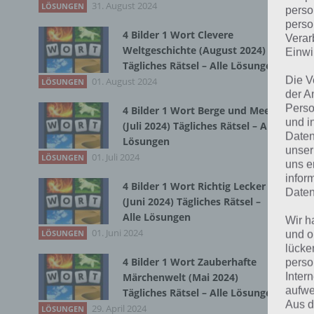
31. August 2024
LÖSUNGEN
perso
perso
4 Bilder 1 Wort Clevere
Verar
Bei
Weltgeschichte (August 2024)
Einwi
wir
Tägliches Rätsel – Alle Lösungen
Die V
01. August 2024
LÖSUNGEN
der A
T
Perso
4 Bilder 1 Wort Berge und Meer
und i
(Juli 2024) Tägliches Rätsel – Alle
Daten
Lösungen
unser
01. Juli 2024
LÖSUNGEN
uns e
infor
4 Bilder 1 Wort Richtig Lecker
Daten
(Juni 2024) Tägliches Rätsel –
Alle Lösungen
Wir h
01. Juni 2024
LÖSUNGEN
und o
lücke
4 Bilder 1 Wort Zauberhafte
perso
Inter
Märchenwelt (Mai 2024)
aufwe
Tägliches Rätsel – Alle Lösungen
Aus d
29. April 2024
LÖSUNGEN