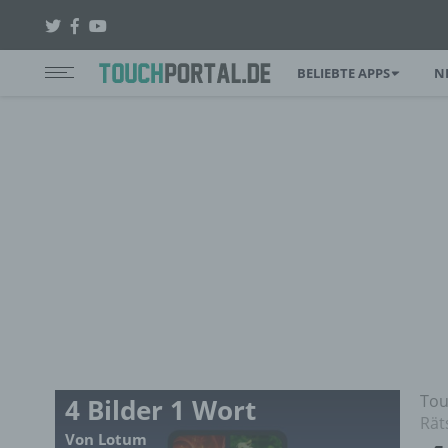
BELIEBTE APPS
N
Tou
4 Bilder 1 Wort
Rät
Von Lotum