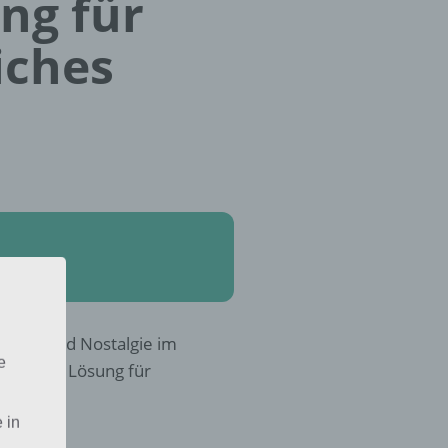
ung für
iches
Retro und Nostalgie im
e
 hier die Lösung für
 in