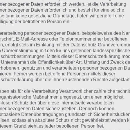
SPITZE
nenbezogener Daten erforderlich werden. Ist die Verarbeitung
nenbezogener Daten erforderlich und besteht für eine solche
beitung keine gesetzliche Grundlage, holen wir generell eine
 dieser Lösung handelt es sich um das tägliche Bonus Rät
lligung der betroffenen Person ein.
 noch die Links beispielsweise zum täglichen Rätsel und w
erarbeitung personenbezogener Daten, beispielsweise des Na
nschrift, E-Mail-Adresse oder Telefonnummer einer betroffenen
ägliches Rätsel:
Zur Lösung vom 18.6.2023
n, erfolgt stets im Einklang mit der Datenschutz-Grundverordnu
n Übereinstimmung mit den für uns geltenden landesspezifisch
Rätsel aus dem Jahr 2022:
Schau mal, was vor einem Jahr, i
schutzbestimmungen. Mittels dieser Datenschutzerklärung mö
gesucht war
 Unternehmen die Öffentlichkeit über Art, Umfang und Zweck de
rhobenen, genutzten und verarbeiteten personenbezogenen Da
Zur Übersicht
:
4 Bilder 1 Wort Lösungen zu Retro und Nostal
mieren. Ferner werden betroffene Personen mittels dieser
schutzerklärung über die ihnen zustehenden Rechte aufgeklärt
aben als für die Verarbeitung Verantwortlicher zahlreiche techn
rganisatorische Maßnahmen umgesetzt, um einen möglichst
nlosen Schutz der über diese Internetseite verarbeiteten
nenbezogenen Daten sicherzustellen. Dennoch können
netbasierte Datenübertragungen grundsätzlich Sicherheitslücke
isen, sodass ein absoluter Schutz nicht gewährleistet werden k
iesem Grund steht es jeder betroffenen Person frei,