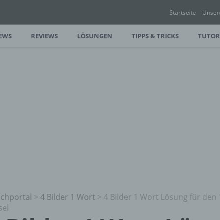
Startseite
Unser
EWS
REVIEWS
LÖSUNGEN
TIPPS & TRICKS
TUTOR
chportal
>
4 Bilder 1 Wort
>
4 Bilder 1 Wort Lösung für den 
sel