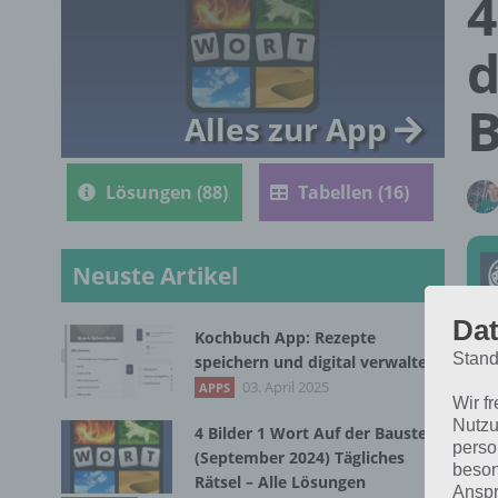
4
d
B
Alles zur App
Lösungen (88)
Tabellen (16)
Neuste Artikel
Dat
Kochbuch App: Rezepte
Stand
speichern und digital verwalten
Die
03. April 2025
APPS
Wir f
Jun
Nutzu
4 Bilder 1 Wort Auf der Baustelle
dic
perso
(September 2024) Tägliches
beson
Rätsel – Alle Lösungen
Anspr