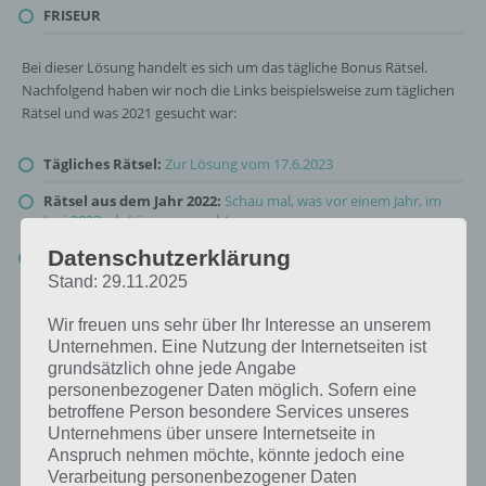
FRISEUR
Bei dieser Lösung handelt es sich um das tägliche Bonus Rätsel.
Nachfolgend haben wir noch die Links beispielsweise zum täglichen
Rätsel und was 2021 gesucht war:
Tägliches Rätsel:
Zur Lösung vom 17.6.2023
Rätsel aus dem Jahr 2022:
Schau mal, was vor einem Jahr, im
Juni 2022, als Lösung gesucht war
Datenschutzerklärung
Zur Übersicht
:
4 Bilder 1 Wort Lösungen zu Retro und Nostalgie
im Juni 2023
!
Stand: 29.11.2025
Wir freuen uns sehr über Ihr Interesse an unserem
Unternehmen. Eine Nutzung der Internetseiten ist
grundsätzlich ohne jede Angabe
personenbezogener Daten möglich. Sofern eine
betroffene Person besondere Services unseres
Unternehmens über unsere Internetseite in
Anspruch nehmen möchte, könnte jedoch eine
Verarbeitung personenbezogener Daten