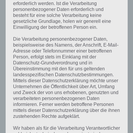
erforderlich werden. Ist die Verarbeitung
personenbezogener Daten erforderlich und
besteht für eine solche Verarbeitung keine
gesetzliche Grundlage, holen wir generell eine
Einwilligung der betroffenen Person ein.
Die Verarbeitung personenbezogener Daten,
beispielsweise des Namens, der Anschrift, E-Mail-
Adresse oder Telefonnummer einer betroffenen
Person, erfolgt stets im Einklang mit der
Datenschutz-Grundverordnung und in
Übereinstimmung mit den für uns geltenden
landesspezifischen Datenschutzbestimmungen.
Mittels dieser Datenschutzerklärung möchte unser
Unternehmen die Öffentlichkeit über Art, Umfang
und Zweck der von uns erhobenen, genutzten und
verarbeiteten personenbezogenen Daten
Kurze Begriffserklärung zur Lösung
informieren. Ferner werden betroffene Personen
Friseur
mittels dieser Datenschutzerklärung über die ihnen
zustehenden Rechte aufgeklärt.
Friseur ist die Lösung für das tägliche Bonus Rätsel am 17.6.2023 in 4
Wir haben als für die Verarbeitung Verantwortlicher
Bilder 1 Wort, doch welche Bedeutung hat dieses eigentlich und was