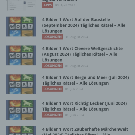
Vorgang oder jede solche Vorgangsreihe im
APPS
03. April 2025
Zusammenhang mit personenbezogenen
Daten wie das Erheben, das Erfassen, die
Organisation, das Ordnen, die Speicherung,
4 Bilder 1 Wort Auf der Baustelle
die Anpassung oder Veränderung, das
(September 2024) Tägliches Rätsel – Alle
Lösungen
Auslesen, das Abfragen, die Verwendung,
die Offenlegung durch Übermittlung,
LÖSUNGEN
31. August 2024
Verbreitung oder eine andere Form der
4 Bilder 1 Wort Clevere Weltgeschichte
Bereitstellung, den Abgleich oder die
(August 2024) Tägliches Rätsel – Alle
Verknüpfung, die Einschränkung, das
Lösungen
Löschen oder die Vernichtung.
LÖSUNGEN
01. August 2024
4 Bilder 1 Wort Berge und Meer (Juli 2024)
d) Einschränkung der Verarbeitung
Tägliches Rätsel – Alle Lösungen
LÖSUNGEN
01. Juli 2024
Einschränkung der Verarbeitung ist die
Markierung gespeicherter
4 Bilder 1 Wort Richtig Lecker (Juni 2024)
personenbezogener Daten mit dem Ziel, ihre
Tägliches Rätsel – Alle Lösungen
künftige Verarbeitung einzuschränken.
LÖSUNGEN
01. Juni 2024
4 Bilder 1 Wort Zauberhafte Märchenwelt
e) Profiling
(Mai 2024) Tägliches Rätsel – Alle