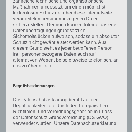
zahlreiche technische und organisatorische
gibt es dazu zu wissen? Passt das Wort auch zu Retro und Nostalgie?
Maßnahmen umgesetzt, um einen möglichst
Zu bestimmten Lösungen präsentieren wir daher auch immer eine
lückenlosen Schutz der über diese Internetseite
kurze Begriffserklärung!
verarbeiteten personenbezogenen Daten
sicherzustellen. Dennoch können Internetbasierte
Zu Friseur haben wir zunächst keine weiteren Informationen parat!
Datenübertragungen grundsätzlich
Sicherheitslücken aufweisen, sodass ein absoluter
Schutz nicht gewährleistet werden kann. Aus
diesem Grund steht es jeder betroffenen Person
frei, personenbezogene Daten auch auf
Auf WhatsApp teilen
Teilen auf Facebook
alternativen Wegen, beispielsweise telefonisch, an
uns zu übermitteln.
Tweet auf Twitter
Begriffsbestimmungen
Mehr Artikel hier auf Touchportal
Die Datenschutzerklärung beruht auf den
Begrifflichkeiten, die durch den Europäischen
Richtlinien- und Verordnungsgeber beim Erlass
der Datenschutz-Grundverordnung (DS-GVO)
verwendet wurden. Unsere Datenschutzerklärung
soll sowohl für die Öffentlichkeit als auch für