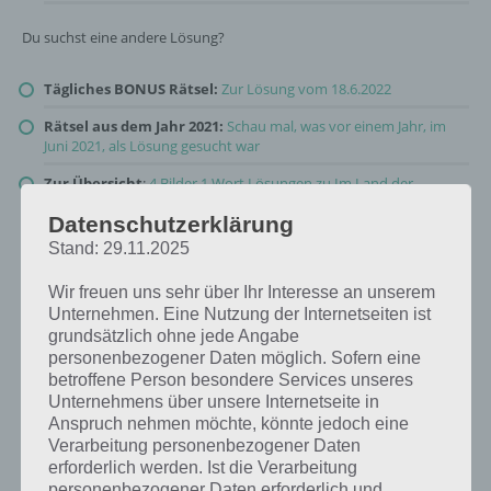
Du suchst eine andere Lösung?
Tägliches BONUS Rätsel:
Zur Lösung vom 18.6.2022
Rätsel aus dem Jahr 2021:
Schau mal, was vor einem Jahr, im
Juni 2021, als Lösung gesucht war
Zur Übersicht
:
4 Bilder 1 Wort Lösungen zu Im Land der
Fantasie im Juni 2022
!
Datenschutzerklärung
Stand: 29.11.2025
Wir freuen uns sehr über Ihr Interesse an unserem
Unternehmen. Eine Nutzung der Internetseiten ist
grundsätzlich ohne jede Angabe
personenbezogener Daten möglich. Sofern eine
betroffene Person besondere Services unseres
Unternehmens über unsere Internetseite in
Anspruch nehmen möchte, könnte jedoch eine
Verarbeitung personenbezogener Daten
erforderlich werden. Ist die Verarbeitung
personenbezogener Daten erforderlich und