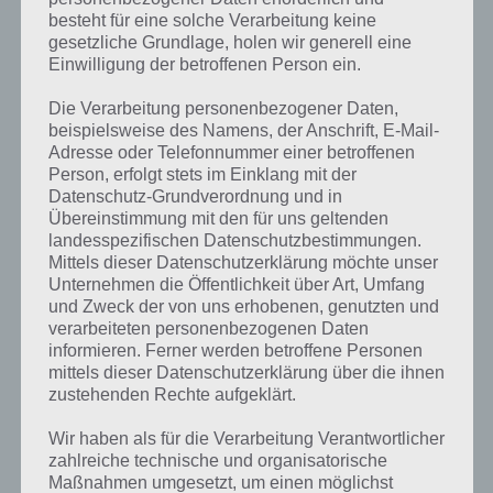
besteht für eine solche Verarbeitung keine
gesetzliche Grundlage, holen wir generell eine
Einwilligung der betroffenen Person ein.
Die Verarbeitung personenbezogener Daten,
beispielsweise des Namens, der Anschrift, E-Mail-
Adresse oder Telefonnummer einer betroffenen
Person, erfolgt stets im Einklang mit der
Datenschutz-Grundverordnung und in
Übereinstimmung mit den für uns geltenden
landesspezifischen Datenschutzbestimmungen.
Mittels dieser Datenschutzerklärung möchte unser
Unternehmen die Öffentlichkeit über Art, Umfang
Kurze Begriffserklärung zur Lösung
und Zweck der von uns erhobenen, genutzten und
Brunnen
verarbeiteten personenbezogenen Daten
informieren. Ferner werden betroffene Personen
mittels dieser Datenschutzerklärung über die ihnen
Brunnen ist die Lösung für das tägliche Rätsel am 18.6.2022 in 4
zustehenden Rechte aufgeklärt.
Bilder 1 Wort, doch welche Bedeutung hat dieses eigentlich und was
gibt es dazu zu wissen? Passt das Wort auch zu Im Land der
Wir haben als für die Verarbeitung Verantwortlicher
Fantasie? Zu bestimmten Lösungen präsentieren wir daher auch
zahlreiche technische und organisatorische
immer eine kurze Begriffserklärung!
Maßnahmen umgesetzt, um einen möglichst