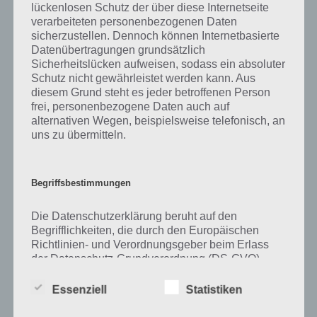
lückenlosen Schutz der über diese Internetseite
verarbeiteten personenbezogenen Daten
Zu Brunnen haben wir zunächst keine weiteren Informationen parat!
sicherzustellen. Dennoch können Internetbasierte
Datenübertragungen grundsätzlich
Sicherheitslücken aufweisen, sodass ein absoluter
Schutz nicht gewährleistet werden kann. Aus
Auf WhatsApp teilen
Teilen auf Facebook
diesem Grund steht es jeder betroffenen Person
frei, personenbezogene Daten auch auf
Tweet auf Twitter
alternativen Wegen, beispielsweise telefonisch, an
uns zu übermitteln.
Mehr Artikel hier auf Touchportal
Begriffsbestimmungen
Die Datenschutzerklärung beruht auf den
Begrifflichkeiten, die durch den Europäischen
Richtlinien- und Verordnungsgeber beim Erlass
der Datenschutz-Grundverordnung (DS-GVO)
verwendet wurden. Unsere Datenschutzerklärung
soll sowohl für die Öffentlichkeit als auch für
Essenziell
Statistiken
unsere Kunden und Geschäftspartner einfach
lesbar und verständlich sein. Um dies zu