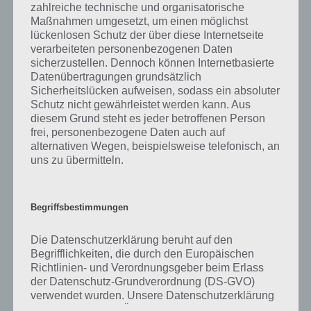
was gibt es dazu zu wissen? Passt das Wort auch zu Im Land der
zahlreiche technische und organisatorische
Fantasie? Zu bestimmten Lösungen präsentieren wir daher auch
Maßnahmen umgesetzt, um einen möglichst
immer eine kurze Begriffserklärung!
lückenlosen Schutz der über diese Internetseite
verarbeiteten personenbezogenen Daten
sicherzustellen. Dennoch können Internetbasierte
Zu Schlüssel haben wir zunächst keine weiteren Informationen
Datenübertragungen grundsätzlich
parat!
Sicherheitslücken aufweisen, sodass ein absoluter
Schutz nicht gewährleistet werden kann. Aus
diesem Grund steht es jeder betroffenen Person
frei, personenbezogene Daten auch auf
alternativen Wegen, beispielsweise telefonisch, an
Auf WhatsApp teilen
Teilen auf Facebook
uns zu übermitteln.
Tweet auf Twitter
Begriffsbestimmungen
Die Datenschutzerklärung beruht auf den
Mehr Artikel hier auf Touchportal
Begrifflichkeiten, die durch den Europäischen
Richtlinien- und Verordnungsgeber beim Erlass
der Datenschutz-Grundverordnung (DS-GVO)
verwendet wurden. Unsere Datenschutzerklärung
soll sowohl für die Öffentlichkeit als auch für