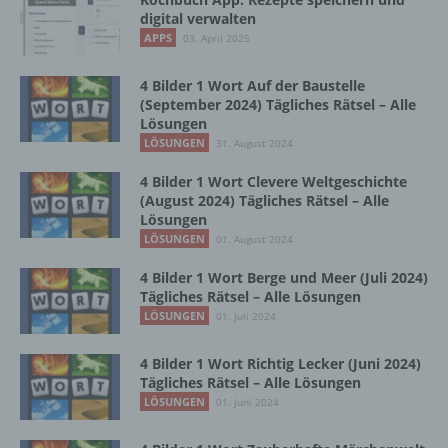
Vorgang oder jede solche Vorgangsreihe im
digital verwalten
Zusammenhang mit personenbezogenen
APPS
03. April 2025
Daten wie das Erheben, das Erfassen, die
Organisation, das Ordnen, die Speicherung,
4 Bilder 1 Wort Auf der Baustelle
die Anpassung oder Veränderung, das
(September 2024) Tägliches Rätsel – Alle
Auslesen, das Abfragen, die Verwendung,
Lösungen
die Offenlegung durch Übermittlung,
LÖSUNGEN
31. August 2024
Verbreitung oder eine andere Form der
Bereitstellung, den Abgleich oder die
4 Bilder 1 Wort Clevere Weltgeschichte
Verknüpfung, die Einschränkung, das
(August 2024) Tägliches Rätsel – Alle
Löschen oder die Vernichtung.
Lösungen
LÖSUNGEN
01. August 2024
4 Bilder 1 Wort Berge und Meer (Juli 2024)
d) Einschränkung der Verarbeitung
Tägliches Rätsel – Alle Lösungen
LÖSUNGEN
01. Juli 2024
Einschränkung der Verarbeitung ist die
Markierung gespeicherter
4 Bilder 1 Wort Richtig Lecker (Juni 2024)
personenbezogener Daten mit dem Ziel, ihre
Tägliches Rätsel – Alle Lösungen
künftige Verarbeitung einzuschränken.
LÖSUNGEN
01. Juni 2024