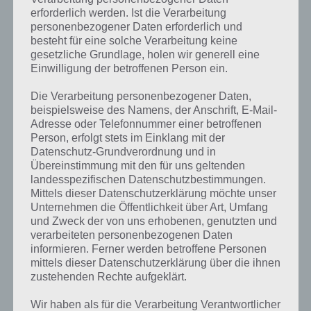
erforderlich werden. Ist die Verarbeitung
personenbezogener Daten erforderlich und
besteht für eine solche Verarbeitung keine
gesetzliche Grundlage, holen wir generell eine
Einwilligung der betroffenen Person ein.
Die Verarbeitung personenbezogener Daten,
beispielsweise des Namens, der Anschrift, E-Mail-
Adresse oder Telefonnummer einer betroffenen
Person, erfolgt stets im Einklang mit der
Datenschutz-Grundverordnung und in
Übereinstimmung mit den für uns geltenden
landesspezifischen Datenschutzbestimmungen.
Mittels dieser Datenschutzerklärung möchte unser
Unternehmen die Öffentlichkeit über Art, Umfang
und Zweck der von uns erhobenen, genutzten und
Kurze Begriffserklärung zur Lösung
verarbeiteten personenbezogenen Daten
informieren. Ferner werden betroffene Personen
Schlüssel
mittels dieser Datenschutzerklärung über die ihnen
zustehenden Rechte aufgeklärt.
Schlüssel ist die Lösung für das tägliche Bonus Rätsel am 18.6.2022 in
4 Bilder 1 Wort, doch welche Bedeutung hat dieses eigentlich und
Wir haben als für die Verarbeitung Verantwortlicher