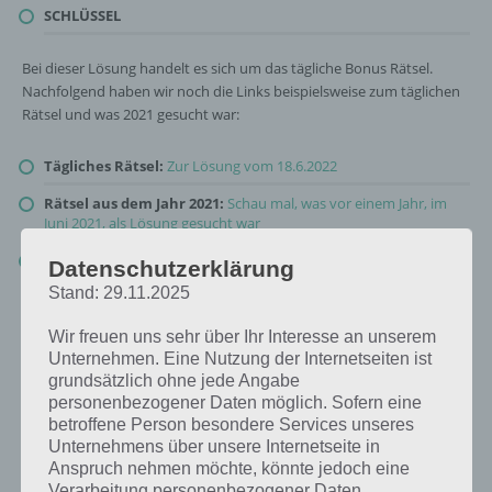
SCHLÜSSEL
Bei dieser Lösung handelt es sich um das tägliche Bonus Rätsel.
Nachfolgend haben wir noch die Links beispielsweise zum täglichen
Rätsel und was 2021 gesucht war:
Tägliches Rätsel:
Zur Lösung vom 18.6.2022
Rätsel aus dem Jahr 2021:
Schau mal, was vor einem Jahr, im
Juni 2021, als Lösung gesucht war
Zur Übersicht
:
4 Bilder 1 Wort Lösungen zu Im Land der
Datenschutzerklärung
Fantasie im Juni 2022
!
Stand: 29.11.2025
Wir freuen uns sehr über Ihr Interesse an unserem
Unternehmen. Eine Nutzung der Internetseiten ist
grundsätzlich ohne jede Angabe
personenbezogener Daten möglich. Sofern eine
betroffene Person besondere Services unseres
Unternehmens über unsere Internetseite in
Anspruch nehmen möchte, könnte jedoch eine
Verarbeitung personenbezogener Daten