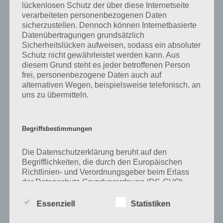
lückenlosen Schutz der über diese Internetseite
verarbeiteten personenbezogenen Daten
Zu Decke haben wir zunächst keine weiteren Informationen parat!
sicherzustellen. Dennoch können Internetbasierte
Datenübertragungen grundsätzlich
Sicherheitslücken aufweisen, sodass ein absoluter
Schutz nicht gewährleistet werden kann. Aus
Auf WhatsApp teilen
Teilen auf Facebook
diesem Grund steht es jeder betroffenen Person
frei, personenbezogene Daten auch auf
Tweet auf Twitter
alternativen Wegen, beispielsweise telefonisch, an
uns zu übermitteln.
Mehr Artikel hier auf Touchportal
Begriffsbestimmungen
Die Datenschutzerklärung beruht auf den
Begrifflichkeiten, die durch den Europäischen
Richtlinien- und Verordnungsgeber beim Erlass
der Datenschutz-Grundverordnung (DS-GVO)
verwendet wurden. Unsere Datenschutzerklärung
soll sowohl für die Öffentlichkeit als auch für
Essenziell
Statistiken
unsere Kunden und Geschäftspartner einfach
lesbar und verständlich sein. Um dies zu