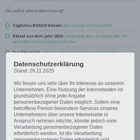
Du suchst eine andere Lösung?
Tägliches BONUS Rätsel:
Zur Lösung vom 18.4.2024
Rätsel aus dem Jahr 2023:
Schau mal, was vor einem Jahr, im
April 2023, als Lösung gesucht war
Zur Übersicht
:
4 Bilder 1 Wort Lösungen zu Gemütliches
Wohnen im April 2024
!
Datenschutzerklärung
Stand: 29.11.2025
Wir freuen uns sehr über Ihr Interesse an unserem
Unternehmen. Eine Nutzung der Internetseiten ist
grundsätzlich ohne jede Angabe
personenbezogener Daten möglich. Sofern eine
betroffene Person besondere Services unseres
Unternehmens über unsere Internetseite in
Anspruch nehmen möchte, könnte jedoch eine
Verarbeitung personenbezogener Daten
erforderlich werden. Ist die Verarbeitung
personenbezogener Daten erforderlich und