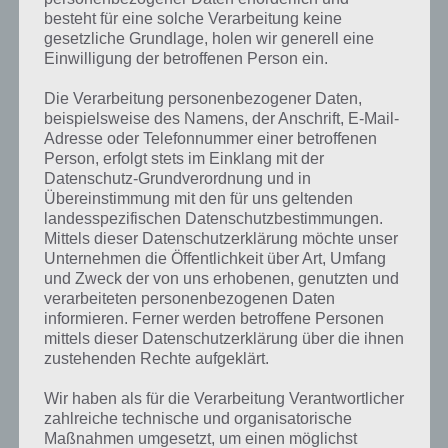
besteht für eine solche Verarbeitung keine
gesetzliche Grundlage, holen wir generell eine
Einwilligung der betroffenen Person ein.
Die Verarbeitung personenbezogener Daten,
beispielsweise des Namens, der Anschrift, E-Mail-
Adresse oder Telefonnummer einer betroffenen
Person, erfolgt stets im Einklang mit der
Datenschutz-Grundverordnung und in
Übereinstimmung mit den für uns geltenden
landesspezifischen Datenschutzbestimmungen.
Mittels dieser Datenschutzerklärung möchte unser
Unternehmen die Öffentlichkeit über Art, Umfang
Kurze Begriffserklärung zur Lösung
und Zweck der von uns erhobenen, genutzten und
Decke
verarbeiteten personenbezogenen Daten
informieren. Ferner werden betroffene Personen
mittels dieser Datenschutzerklärung über die ihnen
Decke ist die Lösung für das tägliche Rätsel am 18.4.2024 in 4 Bilder 1
zustehenden Rechte aufgeklärt.
Wort, doch welche Bedeutung hat dieses eigentlich und was gibt es
dazu zu wissen? Passt das Wort auch zu Gemütliches Wohnen? Zu
Wir haben als für die Verarbeitung Verantwortlicher
bestimmten Lösungen präsentieren wir daher auch immer eine
zahlreiche technische und organisatorische
kurze Begriffserklärung!
Maßnahmen umgesetzt, um einen möglichst