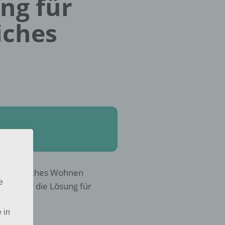
ung für
iches
 Gemütliches Wohnen
e
ckst, hier die Lösung für
 in