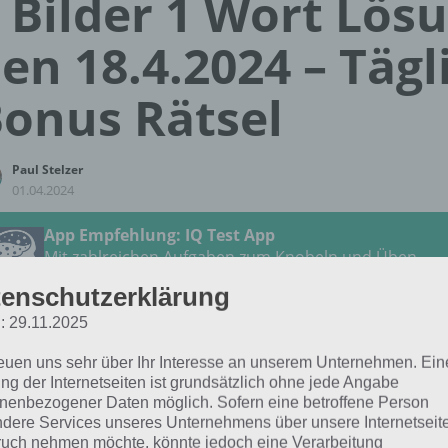
 Bilder 1 Wort Lös
en 18.4.2024 – Tägl
onus Rätsel
Paul Stelzer
01.04.2024
App Empfehlung: IQ Test App
Mit zahlreichen Aufgaben zum Knobeln und Üben
JETZT KOSTENLOS HERUNTERLADEN
enschutzerklärung
: 29.11.2025
 Lösung für das tägliche
BONUS
Rätsel vom 18.4.2024 zu
reuen uns sehr über Ihr Interesse an unserem Unternehmen. Ein
April 2024 in 4 Bilder 1 Wort. Wenn du dort aktuell festste
ng der Internetseiten ist grundsätzlich ohne jede Angabe
h:
nenbezogener Daten möglich. Sofern eine betroffene Person
dere Services unseres Unternehmens über unsere Internetseite
uch nehmen möchte, könnte jedoch eine Verarbeitung