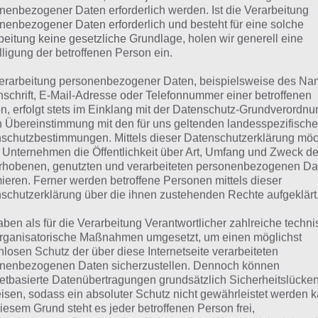
SCHUTZ
nenbezogener Daten erforderlich werden. Ist die Verarbeitung
nenbezogener Daten erforderlich und besteht für eine solche
beitung keine gesetzliche Grundlage, holen wir generell eine
 dieser Lösung handelt es sich um das tägliche Bonus Rät
lligung der betroffenen Person ein.
 noch die Links beispielsweise zum täglichen Rätsel und w
erarbeitung personenbezogener Daten, beispielsweise des Na
nschrift, E-Mail-Adresse oder Telefonnummer einer betroffenen
ägliches Rätsel:
Zur Lösung vom 18.4.2024
n, erfolgt stets im Einklang mit der Datenschutz-Grundverordnu
n Übereinstimmung mit den für uns geltenden landesspezifisch
Rätsel aus dem Jahr 2023:
Schau mal, was vor einem Jahr, i
schutzbestimmungen. Mittels dieser Datenschutzerklärung mö
gesucht war
 Unternehmen die Öffentlichkeit über Art, Umfang und Zweck de
rhobenen, genutzten und verarbeiteten personenbezogenen Da
Zur Übersicht
:
4 Bilder 1 Wort Lösungen zu Gemütliches Wo
mieren. Ferner werden betroffene Personen mittels dieser
schutzerklärung über die ihnen zustehenden Rechte aufgeklärt
aben als für die Verarbeitung Verantwortlicher zahlreiche techn
rganisatorische Maßnahmen umgesetzt, um einen möglichst
nlosen Schutz der über diese Internetseite verarbeiteten
nenbezogenen Daten sicherzustellen. Dennoch können
netbasierte Datenübertragungen grundsätzlich Sicherheitslücke
isen, sodass ein absoluter Schutz nicht gewährleistet werden k
iesem Grund steht es jeder betroffenen Person frei,