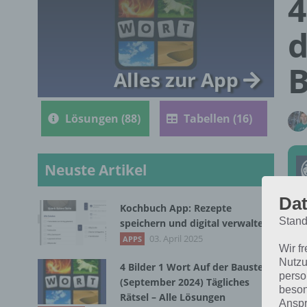
4
d
B
Alles zur App
Lösungen (88)
Tabellen (16)
Neuste Artikel
Dat
Kochbuch App: Rezepte
Stand
speichern und digital verwalten
Die
03. April 2025
APPS
Wir f
im 
Nutzu
4 Bilder 1 Wort Auf der Baustelle
dic
perso
(September 2024) Tägliches
beson
Rätsel – Alle Lösungen
Anspr