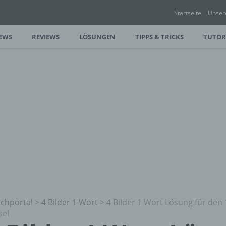
Startseite
Unser
EWS
REVIEWS
LÖSUNGEN
TIPPS & TRICKS
TUTOR
chportal
>
4 Bilder 1 Wort
>
4 Bilder 1 Wort Lösung für den 
sel