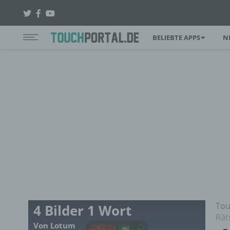
BELIEBTE APPS
N
Tou
4 Bilder 1 Wort
Rät
Von Lotum