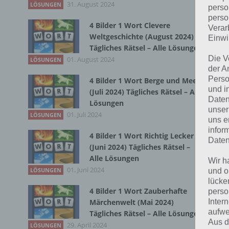
31. August 2024
LÖSUNGEN
perso
perso
4 Bilder 1 Wort Clevere
Verar
Bei
Weltgeschichte (August 2024)
Einwi
wir
Tägliches Rätsel – Alle Lösungen
Die V
01. August 2024
LÖSUNGEN
der A
T
Perso
4 Bilder 1 Wort Berge und Meer
und i
(Juli 2024) Tägliches Rätsel – Alle
Daten
Lösungen
unser
01. Juli 2024
LÖSUNGEN
uns e
infor
4 Bilder 1 Wort Richtig Lecker
Daten
(Juni 2024) Tägliches Rätsel –
Alle Lösungen
Wir h
01. Juni 2024
LÖSUNGEN
und o
lücke
4 Bilder 1 Wort Zauberhafte
perso
Inter
Märchenwelt (Mai 2024)
aufwe
Tägliches Rätsel – Alle Lösungen
Aus d
29. April 2024
LÖSUNGEN