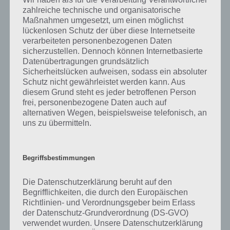
machen. Die zweite Bedeutung betrifft die Fäulnis. Beide
zahlreiche technische und organisatorische
Bedeutungen sollen nachfolgend näher beleuchtet werden.
Maßnahmen umgesetzt, um einen möglichst
lückenlosen Schutz der über diese Internetseite
verarbeiteten personenbezogenen Daten
Faul hat, wenn man es etwas abmilden möchte, sagt man auch
sicherzustellen. Dennoch können Internetbasierte
einfach nur Trägheit, bezeichnet den Mangel an erwartbarer Aktivität
Datenübertragungen grundsätzlich
des Menschen, heißt wenn jemand nicht das macht, was er
Sicherheitslücken aufweisen, sodass ein absoluter
eigentlich sollte oder wollte, bezeichnet man das als Faul. Faulheit
Schutz nicht gewährleistet werden kann. Aus
dient immer als Beschreibung und Bewertung, heißt man bezieht
diesem Grund steht es jeder betroffenen Person
sich auf das Anstrenungsvermögen des gegenübers. Aus Sicht des
frei, personenbezogene Daten auch auf
Sprechers kommt der andere seinen auferlegten Aufgaben gar nicht
alternativen Wegen, beispielsweise telefonisch, an
oder nur unzulänglich hinterher. Faul ist entsprechend das Adjektiv.
uns zu übermitteln.
Weiterhin gibt es die Fäulnis, also die Zersetzung organischer
Substanz. Hier sprechen wir dann von Fäule bzw. Faul, wenn etwas
Begriffsbestimmungen
durch Mikroorganismen zersetzt wird. Diese Zersetzung wird oftmals
durch einen unangenehmen Geruch begeleitet. Durch die Fäulnis
Die Datenschutzerklärung beruht auf den
entstehen nämlich Stoffwechselprodukte, wie organische Stoffe
Begrifflichkeiten, die durch den Europäischen
(Essigsäure, Ehtanol) sowie anorganische (Schwefelwasserstoff,
Richtlinien- und Verordnungsgeber beim Erlass
Ammoniak). Viele Fäulnisprodukte sind nämlich flüchtig, was
der Datenschutz-Grundverordnung (DS-GVO)
wiederum den unangenehmen Geruch auslöst. Fäulnis ist in der
verwendet wurden. Unsere Datenschutzerklärung
Natur jedoch ein sehr wichtiger Prozess. So überführen diese