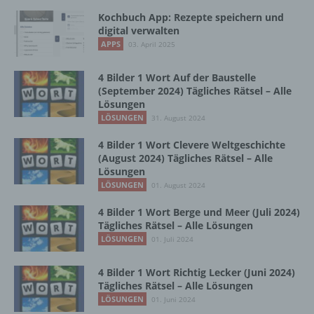
Vorgang oder jede solche Vorgangsreihe im
Kochbuch App: Rezepte speichern und
Zusammenhang mit personenbezogenen
digital verwalten
Daten wie das Erheben, das Erfassen, die
APPS
03. April 2025
Organisation, das Ordnen, die Speicherung,
die Anpassung oder Veränderung, das
4 Bilder 1 Wort Auf der Baustelle
Auslesen, das Abfragen, die Verwendung,
(September 2024) Tägliches Rätsel – Alle
die Offenlegung durch Übermittlung,
Lösungen
Verbreitung oder eine andere Form der
LÖSUNGEN
31. August 2024
Bereitstellung, den Abgleich oder die
Verknüpfung, die Einschränkung, das
4 Bilder 1 Wort Clevere Weltgeschichte
Löschen oder die Vernichtung.
(August 2024) Tägliches Rätsel – Alle
Lösungen
LÖSUNGEN
01. August 2024
d) Einschränkung der Verarbeitung
4 Bilder 1 Wort Berge und Meer (Juli 2024)
Tägliches Rätsel – Alle Lösungen
Einschränkung der Verarbeitung ist die
LÖSUNGEN
01. Juli 2024
Markierung gespeicherter
personenbezogener Daten mit dem Ziel, ihre
4 Bilder 1 Wort Richtig Lecker (Juni 2024)
künftige Verarbeitung einzuschränken.
Tägliches Rätsel – Alle Lösungen
LÖSUNGEN
01. Juni 2024