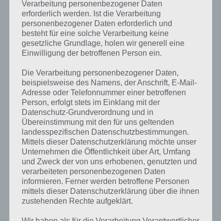
Verarbeitung personenbezogener Daten
erforderlich werden. Ist die Verarbeitung
personenbezogener Daten erforderlich und
besteht für eine solche Verarbeitung keine
gesetzliche Grundlage, holen wir generell eine
Einwilligung der betroffenen Person ein.
Die Verarbeitung personenbezogener Daten,
beispielsweise des Namens, der Anschrift, E-Mail-
Adresse oder Telefonnummer einer betroffenen
Person, erfolgt stets im Einklang mit der
Datenschutz-Grundverordnung und in
Übereinstimmung mit den für uns geltenden
Kurze Begriffserklärung zur Lösung Faul
landesspezifischen Datenschutzbestimmungen.
Mittels dieser Datenschutzerklärung möchte unser
Faul ist die Lösung für das tägliche Rätsel am 18.3.2020 in 4 Bilder 1
Unternehmen die Öffentlichkeit über Art, Umfang
Wort, doch welche Bedeutung hat dieses eigentlich und was gibt es
und Zweck der von uns erhobenen, genutzten und
dazu zu wissen? Passt das Wort auch zu Irland? Zu bestimmten
verarbeiteten personenbezogenen Daten
Lösungen präsentieren wir daher auch immer eine kurze
informieren. Ferner werden betroffene Personen
Begriffserklärung!
mittels dieser Datenschutzerklärung über die ihnen
zustehenden Rechte aufgeklärt.
Als Kurzform der Faulhaut heißt es einfach nur, wenn es einen
mangelnden Willen gibt, zu arbeiten oder allgemein etwas zu
Wir haben als für die Verarbeitung Verantwortlicher