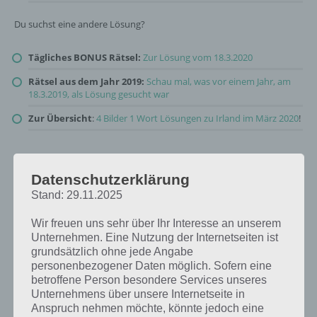
Du suchst eine andere Lösung?
Tägliches BONUS Rätsel:
Zur Lösung vom 18.3.2020
Rätsel aus dem Jahr 2019:
Schau mal, was vor einem Jahr, am
18.3.2019, als Lösung gesucht war
Zur Übersicht
:
4 Bilder 1 Wort Lösungen zu Irland im März 2020
!
Datenschutzerklärung
Stand: 29.11.2025
Wir freuen uns sehr über Ihr Interesse an unserem
Unternehmen. Eine Nutzung der Internetseiten ist
grundsätzlich ohne jede Angabe
personenbezogener Daten möglich. Sofern eine
betroffene Person besondere Services unseres
Unternehmens über unsere Internetseite in
Anspruch nehmen möchte, könnte jedoch eine