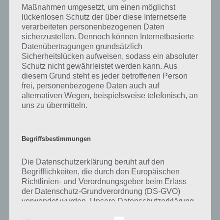
denn in ihr gibt es keine festen Objekte oder Gase. Den leeren Raum
Maßnahmen umgesetzt, um einen möglichst
hatten im übrigen die griechischen Philosophen wie beispielsweise
lückenlosen Schutz der über diese Internetseite
Sokrates gestellt. Auch wenn im Vakuum keine Materie besteht, so
verarbeiteten personenbezogenen Daten
kann man dieses nicht als leer bezeichnen, denn in ihr werden
sicherzustellen. Dennoch können Internetbasierte
dennoch stets Teilchen erzeugt und vernichtet. Der Weltraum stellt
Datenübertragungen grundsätzlich
hierbei ein Ultrahochvakuum dar, also auch hier gibt es noch
Sicherheitslücken aufweisen, sodass ein absoluter
Moleküle. Der Normaldruck liegt im übrigen bei 1013,25 hPa. Im
Schutz nicht gewährleistet werden kann. Aus
Ultrahochvakuum sind es 10 hoch -7 bis 10 hoch -12 hPa. Im Vakuum
diesem Grund steht es jeder betroffenen Person
können viele Lebewesen eine gewisse Zeit überleben, auch wenn
frei, personenbezogene Daten auch auf
diese auf Materie für den Stoffwechsel angewiesen sind.
alternativen Wegen, beispielsweise telefonisch, an
uns zu übermitteln.
Der Begriff leere Menge ist ein Begriff aus der Mengenlehre. Es ist
eine Menge, die keine Elemente enthält. Die leere Menge hat dabei
gewisse Eigenschaften. So ist die leere Menge eine Teilmenge jeder
Begriffsbestimmungen
Menge. Die leere Menge hat dabei die Kardinalität Null. Sie hat daher
auch die Kardinalzahl und Ordinalzahl 0.
Die Datenschutzerklärung beruht auf den
Begrifflichkeiten, die durch den Europäischen
Verschiedene Philosophen haben sich zudem mit dem Nichts
Richtlinien- und Verordnungsgeber beim Erlass
beschäftigt. SO haben sich Platon, Kant und viele mehr damit
der Datenschutz-Grundverordnung (DS-GVO)
auseinandergesetzt. In Immanuel Kants „Kritik der reinen Vernunft“
verwendet wurden. Unsere Datenschutzerklärung
wird auf das Nichts, also die Leere eingegangen. So kann es ein
soll sowohl für die Öffentlichkeit als auch für
Leerer Begriff ohne Gegenstand sein, genauso eine leere