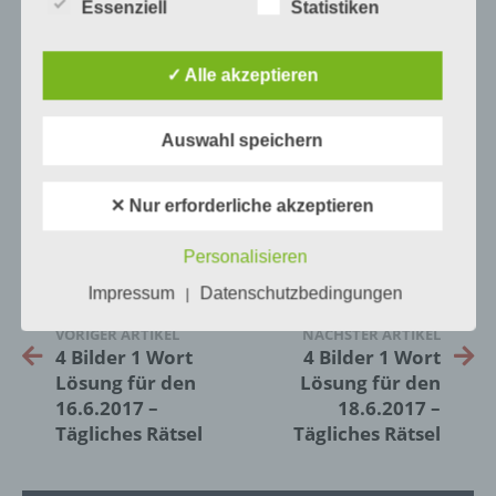
unsere Kunden und Geschäftspartner einfach
Essenziell
Statistiken
Anschauung ohne Gegenstand.
lesbar und verständlich sein. Um dies zu
gewährleisten, möchten wir vorab die verwendeten
Begrifflichkeiten erläutern.
✓ Alle akzeptieren
Wir verwenden in dieser Datenschutzerklärung
Auf WhatsApp teilen
Teilen auf Facebook
unter anderem die folgenden Begriffe:
Auswahl speichern
Tweet auf Twitter
✕ Nur erforderliche akzeptieren
a) personenbezogene Daten
Personalisieren
Mehr Artikel hier auf Touchportal
Personenbezogene Daten sind alle
Informationen, die sich auf eine identifizierte
Impressum
Datenschutzbedingungen
|
oder identifizierbare natürliche Person (im
Folgenden „betroffene Person") beziehen.
VORIGER ARTIKEL
NÄCHSTER ARTIKEL
4 Bilder 1 Wort
4 Bilder 1 Wort
Als identifizierbar wird eine natürliche
Person angesehen, die direkt oder indirekt,
Lösung für den
Lösung für den
insbesondere mittels Zuordnung zu einer
16.6.2017 –
18.6.2017 –
Kennung wie einem Namen, zu einer
Tägliches Rätsel
Tägliches Rätsel
Kennnummer, zu Standortdaten, zu einer
Online-Kennung oder zu einem oder
mehreren besonderen Merkmalen, die