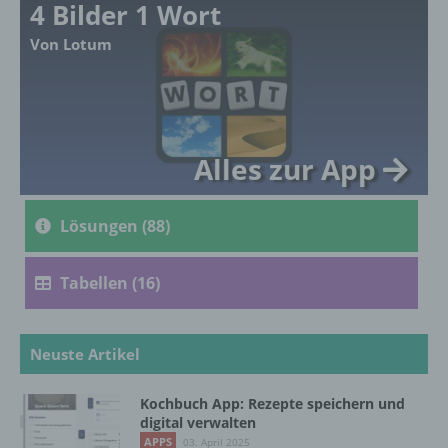
4 Bilder 1 Wort
Ausdruck der physischen, physiologischen,
genetischen, psychischen, wirtschaftlichen,
Von Lotum
kulturellen oder sozialen Identität dieser
natürlichen Person sind, identifiziert werden
kann.
Alles zur App
b) betroffene Person
Betroffene Person ist jede identifizierte oder
Lösungen (88)
identifizierbare natürliche Person, deren
personenbezogene Daten von dem für die
Verarbeitung Verantwortlichen verarbeitet
Tabellen (16)
werden.
Neuste Artikel
c) Verarbeitung
Verarbeitung ist jeder mit oder ohne Hilfe
Kochbuch App: Rezepte speichern und
digital verwalten
automatisierter Verfahren ausgeführte
Vorgang oder jede solche Vorgangsreihe im
APPS
03. April 2025