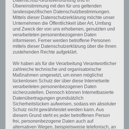
Datenschutz-Grundverordnung und in
Übereinstimmung mit den für uns geltenden
landesspezifischen Datenschutzbestimmungen.
Mittels dieser Datenschutzerklärung möchte unser
Unternehmen die Öffentlichkeit über Art, Umfang
und Zweck der von uns erhobenen, genutzten und
Kurze Begriffserklärung zur Lösung
verarbeiteten personenbezogenen Daten
informieren. Ferner werden betroffene Personen
Baum
mittels dieser Datenschutzerklärung über die ihnen
zustehenden Rechte aufgeklärt.
Baum ist die Lösung für das tägliche Rätsel am 17.4.2019 in 4 Bilder 1
Wort, doch welche Bedeutung hat dieses eigentlich und was gibt es
Wir haben als für die Verarbeitung Verantwortlicher
dazu zu wissen? Passt das Wort auch zu Ostern? Zu bestimmten
zahlreiche technische und organisatorische
Lösungen präsentieren wir daher auch immer eine kurze
Maßnahmen umgesetzt, um einen möglichst
Begriffserklärung!
lückenlosen Schutz der über diese Internetseite
verarbeiteten personenbezogenen Daten
sicherzustellen. Dennoch können Internetbasierte
Zu Baum haben wir zunächst keine weiteren Informationen parat!
Datenübertragungen grundsätzlich
Sicherheitslücken aufweisen, sodass ein absoluter
Schutz nicht gewährleistet werden kann. Aus
diesem Grund steht es jeder betroffenen Person
frei, personenbezogene Daten auch auf
Auf WhatsApp teilen
Teilen auf Facebook
alternativen Wegen, beispielsweise telefonisch, an