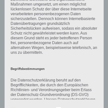
in den Boden.
Maßnahmen umgesetzt, um einen möglichst
lückenlosen Schutz der über diese Internetseite
verarbeiteten personenbezogenen Daten
Ahorne kommen sowohl in den gemäßigten, als auch in tropischen
sicherzustellen. Dennoch können Internetbasierte
Gebiete der Erde vor, sind aber vor allem in Euroasien, Nord- und
Datenübertragungen grundsätzlich
Mittelamerika und im Norden Afrikas anzutreffen.
Sicherheitslücken aufweisen, sodass ein absoluter
Schutz nicht gewährleistet werden kann. Aus
Im deutschsprachigen Gebiet zählen der Bergahorn, Feldahorn und
diesem Grund steht es jeder betroffenen Person
Spitzahorn zu den einheiischen Ahornarten. Bergahorne dienen hier
frei, personenbezogene Daten auch auf
vor allem als Parkbaum, sind aber auch fortwirtschaftlich von
alternativen Wegen, beispielsweise telefonisch, an
Bedeutung. Bergahorne können über 30 Meter hoch werden und
uns zu übermitteln.
gelten daher in Mitteleuropa zu den größten Ahornbäumen.
Das Holz von Ahornbäumen wird vor allem für hochwertige Möbel
Begriffsbestimmungen
eingesetzt, das holz von Bergahorn im speziellen für massive Möbel
wie Fernseh- oder Schreibtische.
Die Datenschutzerklärung beruht auf den
Begrifflichkeiten, die durch den Europäischen
Der Ahorn-Sirup wird im übrigen aus dem Stamm des Zucker-Ahorns
Richtlinien- und Verordnungsgeber beim Erlass
gewonnen. Umso älter ein Ahornbaum, desto mehr Ahornsaft kann
der Datenschutz-Grundverordnung (DS-GVO)
gewonnen werden, was dann wiederum zum Sirup weiterverarbeitet
verwendet wurden. Unsere Datenschutzerklärung
wird. Um einen Liter Ahornsirup herzustellen, sind bis zu 50 Liter
soll sowohl für die Öffentlichkeit als auch für
Ahornsaft notwendig und entspricht der Menge, die ein Baum pro