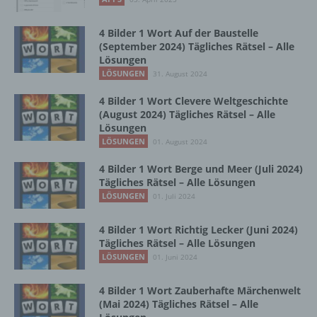
Zusammenhang mit personenbezogenen
Daten wie das Erheben, das Erfassen, die
4 Bilder 1 Wort Auf der Baustelle
Organisation, das Ordnen, die Speicherung,
(September 2024) Tägliches Rätsel – Alle
die Anpassung oder Veränderung, das
Lösungen
Auslesen, das Abfragen, die Verwendung,
LÖSUNGEN
31. August 2024
die Offenlegung durch Übermittlung,
Verbreitung oder eine andere Form der
4 Bilder 1 Wort Clevere Weltgeschichte
Bereitstellung, den Abgleich oder die
(August 2024) Tägliches Rätsel – Alle
Verknüpfung, die Einschränkung, das
Lösungen
Löschen oder die Vernichtung.
LÖSUNGEN
01. August 2024
4 Bilder 1 Wort Berge und Meer (Juli 2024)
Tägliches Rätsel – Alle Lösungen
d) Einschränkung der Verarbeitung
LÖSUNGEN
01. Juli 2024
Einschränkung der Verarbeitung ist die
4 Bilder 1 Wort Richtig Lecker (Juni 2024)
Markierung gespeicherter
Tägliches Rätsel – Alle Lösungen
personenbezogener Daten mit dem Ziel, ihre
LÖSUNGEN
01. Juni 2024
künftige Verarbeitung einzuschränken.
4 Bilder 1 Wort Zauberhafte Märchenwelt
(Mai 2024) Tägliches Rätsel – Alle
e) Profiling