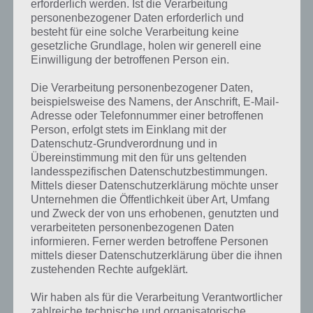
erforderlich werden. Ist die Verarbeitung
personenbezogener Daten erforderlich und
besteht für eine solche Verarbeitung keine
gesetzliche Grundlage, holen wir generell eine
Einwilligung der betroffenen Person ein.
Kurze Begriffserklärung zur Lösung
Die Verarbeitung personenbezogener Daten,
Ahorn
beispielsweise des Namens, der Anschrift, E-Mail-
Adresse oder Telefonnummer einer betroffenen
Person, erfolgt stets im Einklang mit der
Ahorn ist die Lösung für das tägliche Rätsel am 17.4.2018 in 4 Bilder 1
Datenschutz-Grundverordnung und in
Wort, doch welche Bedeutung hat dieses eigentlich und was gibt es
Übereinstimmung mit den für uns geltenden
dazu zu wissen? Zu bestimmten Lösungen präsentieren wir daher
landesspezifischen Datenschutzbestimmungen.
auch immer eine kurze Begriffserklärung!
Mittels dieser Datenschutzerklärung möchte unser
Unternehmen die Öffentlichkeit über Art, Umfang
Sprechen wir von Ahorn, meinen wir damit in der Regel die
und Zweck der von uns erhobenen, genutzten und
Laubbäume. Über 100 Ahorn-Arten sind bis heute bekannt, wobei
verarbeiteten personenbezogenen Daten
die genaue Zahl je nach Autor schwankt. Ahornbäume gehören zur
informieren. Ferner werden betroffene Personen
Pflanzenfamilie der Seifenbaumgewächse.
mittels dieser Datenschutzerklärung über die ihnen
zustehenden Rechte aufgeklärt.
Besonderes Merkmal der Ahornbäume sind ihre mehrlappigen
Blätter. Ihre Früchte besitzen zwei lange Flügel, weshalb diese auch
Wir haben als für die Verarbeitung Verantwortlicher
als Flügelfrüchte bezeichnet werden. Ahornbäume wurzeln nur flach
zahlreiche technische und organisatorische