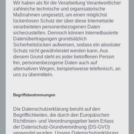
Wir haben als für die Verarbeitung Verantwortlicher
kurze Begriffserklärung!
zahlreiche technische und organisatorische
Maßnahmen umgesetzt, um einen möglichst
lückenlosen Schutz der über diese Internetseite
Wenn von Fell die Rede ist, dann meinen wir damit die Haut von
verarbeiteten personenbezogenen Daten
Säugetieren, aber nur wenn die Haardichte zwischen 50 bis 400
sicherzustellen. Dennoch können Internetbasierte
Haare pro Quadratzentimeter legt. Wenn ein Tier weniger Haare
Datenübertragungen grundsätzlich
besitzt, bezeichnet man es als haararme Haut. Ist die Behaarung
Sicherheitslücken aufweisen, sodass ein absoluter
stärker, dann bezeichnet man es als Pelz. Deckhaar und Wollhaar
Schutz nicht gewährleistet werden kann. Aus
bilden hierbei das Fell. Der Grund für ein Fell ist verschiedenartig.
diesem Grund steht es jeder betroffenen Person
Zum einen schützt das Fell die Haut, gleichzeitig ist es ein guter
frei, personenbezogene Daten auch auf
Wärmespeicher. Gleichzeitig dient ein Fell auch gut als Tarnung. Viele
alternativen Wegen, beispielsweise telefonisch, an
Tiere wechseln das Fell je nach Jahreszeit, um den unterschiedlichen
uns zu übermitteln.
Witterungsbedingungen zu trotzen.
Für den Menschen hat das Fell auch eine emotionale Bedeutung,
wenn das Tier als Haustier oder Streicheltier dient. Das ist zum
Begriffsbestimmungen
Beispiel bei Zwergkaninchen oder Meerschweinchen der Fall.
Entsprechend lässt sich dieses Fell besonders gut streicheln. Grund
Die Datenschutzerklärung beruht auf den
dafür ist die Evolution, denn so ist der Fortbestand des Tieres
Begrifflichkeiten, die durch den Europäischen
gesichert
Richtlinien- und Verordnungsgeber beim Erlass
Fell gibt es auch in der Pelzbranche, wobei verschiedene Pelzarten
der Datenschutz-Grundverordnung (DS-GVO)
möglich sind. Weiter gibt es das Skifell, auch Steigfell genannt, und
verwendet wurden. Unsere Datenschutzerklärung