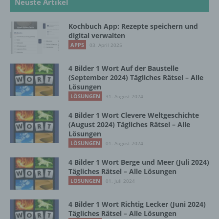
Neuste Artikel
automatisierter Verfahren ausgeführte
Vorgang oder jede solche Vorgangsreihe im
Zusammenhang mit personenbezogenen
Kochbuch App: Rezepte speichern und
Daten wie das Erheben, das Erfassen, die
digital verwalten
Organisation, das Ordnen, die Speicherung,
APPS
03. April 2025
die Anpassung oder Veränderung, das
Auslesen, das Abfragen, die Verwendung,
4 Bilder 1 Wort Auf der Baustelle
die Offenlegung durch Übermittlung,
(September 2024) Tägliches Rätsel – Alle
Verbreitung oder eine andere Form der
Lösungen
Bereitstellung, den Abgleich oder die
LÖSUNGEN
31. August 2024
Verknüpfung, die Einschränkung, das
Löschen oder die Vernichtung.
4 Bilder 1 Wort Clevere Weltgeschichte
(August 2024) Tägliches Rätsel – Alle
Lösungen
LÖSUNGEN
01. August 2024
d) Einschränkung der Verarbeitung
4 Bilder 1 Wort Berge und Meer (Juli 2024)
Einschränkung der Verarbeitung ist die
Tägliches Rätsel – Alle Lösungen
Markierung gespeicherter
LÖSUNGEN
01. Juli 2024
personenbezogener Daten mit dem Ziel, ihre
künftige Verarbeitung einzuschränken.
4 Bilder 1 Wort Richtig Lecker (Juni 2024)
Tägliches Rätsel – Alle Lösungen