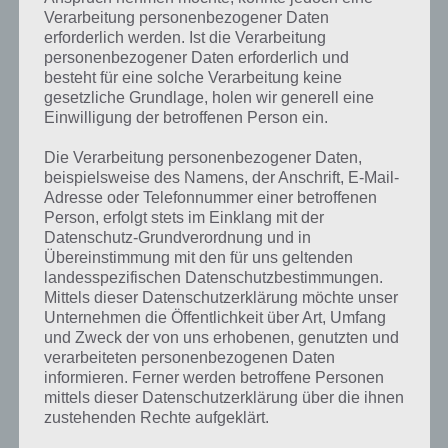
Verarbeitung personenbezogener Daten
erforderlich werden. Ist die Verarbeitung
personenbezogener Daten erforderlich und
besteht für eine solche Verarbeitung keine
gesetzliche Grundlage, holen wir generell eine
Einwilligung der betroffenen Person ein.
Die Verarbeitung personenbezogener Daten,
beispielsweise des Namens, der Anschrift, E-Mail-
Adresse oder Telefonnummer einer betroffenen
Person, erfolgt stets im Einklang mit der
Datenschutz-Grundverordnung und in
Übereinstimmung mit den für uns geltenden
landesspezifischen Datenschutzbestimmungen.
Mittels dieser Datenschutzerklärung möchte unser
Unternehmen die Öffentlichkeit über Art, Umfang
Kurze Begriffserklärung zur Lösung Fell
und Zweck der von uns erhobenen, genutzten und
verarbeiteten personenbezogenen Daten
informieren. Ferner werden betroffene Personen
Fell ist die Lösung für das tägliche Bonus Rätsel am 17.12.2019 in 4
mittels dieser Datenschutzerklärung über die ihnen
Bilder 1 Wort, doch welche Bedeutung hat dieses eigentlich und was
zustehenden Rechte aufgeklärt.
gibt es dazu zu wissen? Passt das Wort auch zu Weihnachten? Zu
bestimmten Lösungen präsentieren wir daher auch immer eine