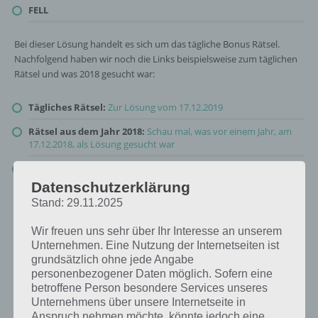
FELL
Bei dieser Lösung handelt es sich um das tägliche Bonus Rätsel.
Nachfolgend haben wir noch die Links beispielsweise zum täglichen
Rätsel und was 2018 gesucht war:
Tägliches Rätsel:
Zur Lösung vom 17.12.2019
Rätsel aus dem Jahr 2018:
Schau mal, was vor einem Jahr, am
17.12.2018, als Lösung gesucht war
Zur Übersicht
:
4 Bilder 1 Wort Lösungen zu Weihnachten im
Dezember 2019
!
Datenschutzerklärung
Stand: 29.11.2025
Wir freuen uns sehr über Ihr Interesse an unserem
Unternehmen. Eine Nutzung der Internetseiten ist
grundsätzlich ohne jede Angabe
personenbezogener Daten möglich. Sofern eine
betroffene Person besondere Services unseres
Unternehmens über unsere Internetseite in
Anspruch nehmen möchte, könnte jedoch eine