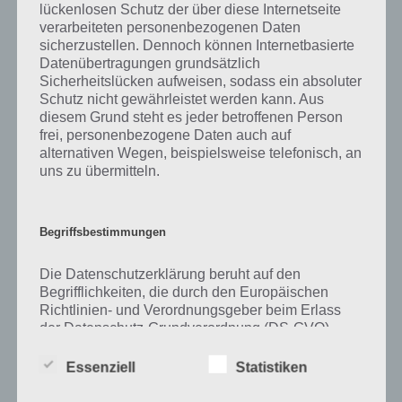
lückenlosen Schutz der über diese Internetseite
verarbeiteten personenbezogenen Daten
Zu Skyline haben wir zunächst keine weiteren Informationen parat!
sicherzustellen. Dennoch können Internetbasierte
Datenübertragungen grundsätzlich
Sicherheitslücken aufweisen, sodass ein absoluter
Schutz nicht gewährleistet werden kann. Aus
Auf WhatsApp teilen
Teilen auf Facebook
diesem Grund steht es jeder betroffenen Person
frei, personenbezogene Daten auch auf
Tweet auf Twitter
alternativen Wegen, beispielsweise telefonisch, an
uns zu übermitteln.
Mehr Artikel hier auf Touchportal
Begriffsbestimmungen
Die Datenschutzerklärung beruht auf den
Begrifflichkeiten, die durch den Europäischen
Richtlinien- und Verordnungsgeber beim Erlass
der Datenschutz-Grundverordnung (DS-GVO)
verwendet wurden. Unsere Datenschutzerklärung
soll sowohl für die Öffentlichkeit als auch für
Essenziell
Statistiken
unsere Kunden und Geschäftspartner einfach
lesbar und verständlich sein. Um dies zu