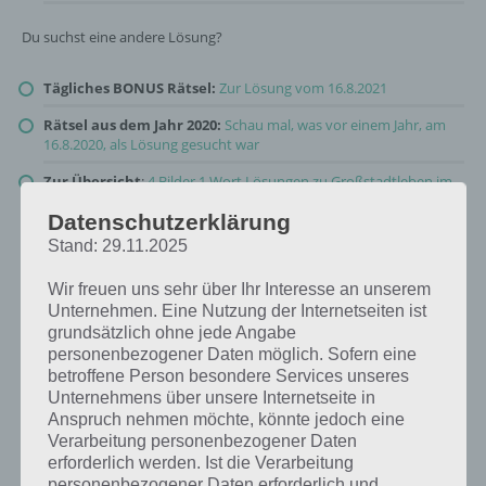
Du suchst eine andere Lösung?
Tägliches BONUS Rätsel:
Zur Lösung vom 16.8.2021
Rätsel aus dem Jahr 2020:
Schau mal, was vor einem Jahr, am
16.8.2020, als Lösung gesucht war
Zur Übersicht
:
4 Bilder 1 Wort Lösungen zu Großstadtleben im
August 2021
!
Datenschutzerklärung
Stand: 29.11.2025
Wir freuen uns sehr über Ihr Interesse an unserem
Unternehmen. Eine Nutzung der Internetseiten ist
grundsätzlich ohne jede Angabe
personenbezogener Daten möglich. Sofern eine
betroffene Person besondere Services unseres
Unternehmens über unsere Internetseite in
Anspruch nehmen möchte, könnte jedoch eine
Verarbeitung personenbezogener Daten
erforderlich werden. Ist die Verarbeitung
personenbezogener Daten erforderlich und