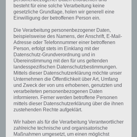
besteht für eine solche Verarbeitung keine
gesetzliche Grundlage, holen wir generell eine
Einwilligung der betroffenen Person ein.
Die Verarbeitung personenbezogener Daten,
beispielsweise des Namens, der Anschrift, E-Mail-
Adresse oder Telefonnummer einer betroffenen
Person, erfolgt stets im Einklang mit der
Datenschutz-Grundverordnung und in
Übereinstimmung mit den für uns geltenden
landesspezifischen Datenschutzbestimmungen.
Mittels dieser Datenschutzerklärung möchte unser
Unternehmen die Öffentlichkeit über Art, Umfang
Kurze Begriffserklärung zur Lösung
und Zweck der von uns erhobenen, genutzten und
Skyline
verarbeiteten personenbezogenen Daten
informieren. Ferner werden betroffene Personen
mittels dieser Datenschutzerklärung über die ihnen
Skyline ist die Lösung für das tägliche Rätsel am 16.8.2021 in 4 Bilder
zustehenden Rechte aufgeklärt.
1 Wort, doch welche Bedeutung hat dieses eigentlich und was gibt es
dazu zu wissen? Passt das Wort auch zu Großstadtleben? Zu
Wir haben als für die Verarbeitung Verantwortlicher
bestimmten Lösungen präsentieren wir daher auch immer eine
zahlreiche technische und organisatorische
kurze Begriffserklärung!
Maßnahmen umgesetzt, um einen möglichst