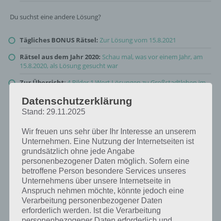
Du suchst eine andere Lösung?
Tägliches BONUS Rätsel:
Zur Lösung vom 15.8.2021
Rätsel aus dem Jahr 2020:
Schau mal, was vor einem Jahr, am
15.8.2020, als Lösung gesucht war
Zur Übersicht
:
4 Bilder 1 Wort Lösungen zu Großstadtleben im
August 2021
!
Datenschutzerklärung
Stand: 29.11.2025
Wir freuen uns sehr über Ihr Interesse an unserem
Unternehmen. Eine Nutzung der Internetseiten ist
grundsätzlich ohne jede Angabe
personenbezogener Daten möglich. Sofern eine
betroffene Person besondere Services unseres
Unternehmens über unsere Internetseite in
Anspruch nehmen möchte, könnte jedoch eine
Verarbeitung personenbezogener Daten
erforderlich werden. Ist die Verarbeitung
personenbezogener Daten erforderlich und