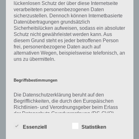
lückenlosen Schutz der über diese Internetseite
verarbeiteten personenbezogenen Daten
Zu Anrufen haben wir zunächst keine weiteren Informationen parat!
sicherzustellen. Dennoch können Internetbasierte
Datenübertragungen grundsätzlich
Sicherheitslücken aufweisen, sodass ein absoluter
Schutz nicht gewährleistet werden kann. Aus
Auf WhatsApp teilen
Teilen auf Facebook
diesem Grund steht es jeder betroffenen Person
frei, personenbezogene Daten auch auf
Tweet auf Twitter
alternativen Wegen, beispielsweise telefonisch, an
uns zu übermitteln.
Mehr Artikel hier auf Touchportal
Begriffsbestimmungen
Die Datenschutzerklärung beruht auf den
Begrifflichkeiten, die durch den Europäischen
Richtlinien- und Verordnungsgeber beim Erlass
der Datenschutz-Grundverordnung (DS-GVO)
verwendet wurden. Unsere Datenschutzerklärung
soll sowohl für die Öffentlichkeit als auch für
Essenziell
Statistiken
unsere Kunden und Geschäftspartner einfach
lesbar und verständlich sein. Um dies zu