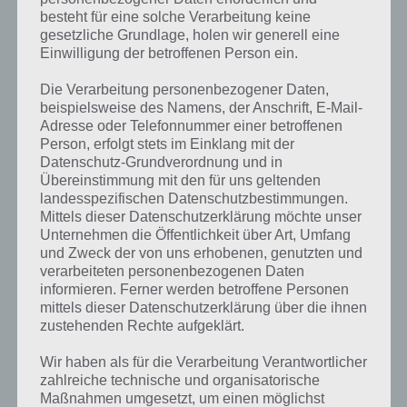
besteht für eine solche Verarbeitung keine
gesetzliche Grundlage, holen wir generell eine
Einwilligung der betroffenen Person ein.
Die Verarbeitung personenbezogener Daten,
beispielsweise des Namens, der Anschrift, E-Mail-
Adresse oder Telefonnummer einer betroffenen
Person, erfolgt stets im Einklang mit der
Datenschutz-Grundverordnung und in
Übereinstimmung mit den für uns geltenden
landesspezifischen Datenschutzbestimmungen.
Mittels dieser Datenschutzerklärung möchte unser
Unternehmen die Öffentlichkeit über Art, Umfang
Kurze Begriffserklärung zur Lösung
und Zweck der von uns erhobenen, genutzten und
Anrufen
verarbeiteten personenbezogenen Daten
informieren. Ferner werden betroffene Personen
mittels dieser Datenschutzerklärung über die ihnen
Anrufen ist die Lösung für das tägliche Rätsel am 15.8.2021 in 4 Bilder
zustehenden Rechte aufgeklärt.
1 Wort, doch welche Bedeutung hat dieses eigentlich und was gibt es
dazu zu wissen? Passt das Wort auch zu Großstadtleben? Zu
Wir haben als für die Verarbeitung Verantwortlicher
bestimmten Lösungen präsentieren wir daher auch immer eine
zahlreiche technische und organisatorische
kurze Begriffserklärung!
Maßnahmen umgesetzt, um einen möglichst