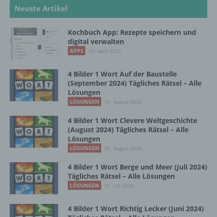
Neuste Artikel
b) betroffene Person
Kochbuch App: Rezepte speichern und
digital verwalten
Betroffene Person ist jede identifizierte oder
APPS
03. April 2025
identifizierbare natürliche Person, deren
personenbezogene Daten von dem für die
Verarbeitung Verantwortlichen verarbeitet
4 Bilder 1 Wort Auf der Baustelle
werden.
(September 2024) Tägliches Rätsel – Alle
Lösungen
LÖSUNGEN
31. August 2024
c) Verarbeitung
4 Bilder 1 Wort Clevere Weltgeschichte
(August 2024) Tägliches Rätsel – Alle
Verarbeitung ist jeder mit oder ohne Hilfe
Lösungen
automatisierter Verfahren ausgeführte
LÖSUNGEN
01. August 2024
Vorgang oder jede solche Vorgangsreihe im
4 Bilder 1 Wort Berge und Meer (Juli 2024)
Zusammenhang mit personenbezogenen
Tägliches Rätsel – Alle Lösungen
Daten wie das Erheben, das Erfassen, die
LÖSUNGEN
Organisation, das Ordnen, die Speicherung,
01. Juli 2024
die Anpassung oder Veränderung, das
Auslesen, das Abfragen, die Verwendung,
4 Bilder 1 Wort Richtig Lecker (Juni 2024)
die Offenlegung durch Übermittlung,