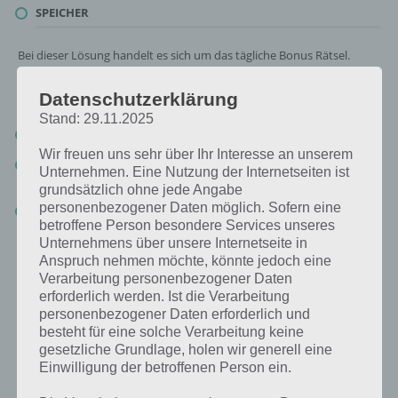
SPEICHER
Bei dieser Lösung handelt es sich um das tägliche Bonus Rätsel.
Nachfolgend haben wir noch die Links beispielsweise zum täglichen
Rätsel und was 2018 gesucht war:
Datenschutzerklärung
Stand: 29.11.2025
Tägliches Rätsel:
Zur Lösung vom 16.8.2019
Wir freuen uns sehr über Ihr Interesse an unserem
Rätsel aus dem Jahr 2018:
Schau mal, was vor einem Jahr, am
Unternehmen. Eine Nutzung der Internetseiten ist
16.8.2018, als Lösung gesucht war
grundsätzlich ohne jede Angabe
personenbezogener Daten möglich. Sofern eine
Zur Übersicht
:
4 Bilder 1 Wort Lösungen zu Singapur im August
betroffene Person besondere Services unseres
2019
!
Unternehmens über unsere Internetseite in
Anspruch nehmen möchte, könnte jedoch eine
Verarbeitung personenbezogener Daten
erforderlich werden. Ist die Verarbeitung
personenbezogener Daten erforderlich und
besteht für eine solche Verarbeitung keine
gesetzliche Grundlage, holen wir generell eine
Einwilligung der betroffenen Person ein.