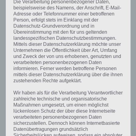
Die Verarbeitung personenbezogener Daten,
beispielsweise des Namens, der Anschrift, E-Mail-
Adresse oder Telefonnummer einer betroffenen
Person, erfolgt stets im Einklang mit der
Datenschutz-Grundverordnung und in
Übereinstimmung mit den für uns geltenden
landesspezifischen Datenschutzbestimmungen.
Mittels dieser Datenschutzerklärung möchte unser
Unternehmen die Öffentlichkeit über Art, Umfang
und Zweck der von uns erhobenen, genutzten und
verarbeiteten personenbezogenen Daten
informieren. Ferner werden betroffene Personen
mittels dieser Datenschutzerklärung über die ihnen
zustehenden Rechte aufgeklärt.
Wir haben als für die Verarbeitung Verantwortlicher
zahlreiche technische und organisatorische
Kurze Begriffserklärung zur Lösung
Maßnahmen umgesetzt, um einen möglichst
Speicher
lückenlosen Schutz der über diese Internetseite
verarbeiteten personenbezogenen Daten
sicherzustellen. Dennoch können Internetbasierte
Speicher ist die Lösung für das tägliche Bonus Rätsel am 16.8.2019 in
Datenübertragungen grundsätzlich
4 Bilder 1 Wort, doch welche Bedeutung hat dieses eigentlich und
Sicherheitslücken aufweisen, sodass ein absoluter