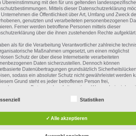
n Übereinstimmung mit den für uns geltenden landesspezifisch
 Übersicht der
4 Bilder 1 Wort Lösungen zu Marokko im A
schutzbestimmungen. Mittels dieser Datenschutzerklärung mö
 Unternehmen die Öffentlichkeit über Art, Umfang und Zweck de
ze Begriffserklärung zur Lösung Kluft
rhobenen, genutzten und verarbeiteten personenbezogenen Da
mieren. Ferner werden betroffene Personen mittels dieser
ft ist die Lösung für das tägliche Rätsel am 16.8.2018 in 4 
schutzerklärung über die ihnen zustehenden Rechte aufgeklärt
che Bedeutung hat dieses eigentlich und was gibt es dazu
aben als für die Verarbeitung Verantwortlicher zahlreiche techn
timmten Lösungen präsentieren wir daher auch immer ei
rganisatorische Maßnahmen umgesetzt, um einen möglichst
riffserklärung!
nlosen Schutz der über diese Internetseite verarbeiteten
nenbezogenen Daten sicherzustellen. Dennoch können
netbasierte Datenübertragungen grundsätzlich Sicherheitslücke
echen wir von einer Kluft, dann gibt es eigentlich zwei 
isen, sodass ein absoluter Schutz nicht gewährleistet werden k
 Spalt im Fels, der eine gewisse Breite aufweist und in der
iesem Grund steht es jeder betroffenen Person frei,
iten kann Kluft auch im übertragenen Sinne verwendet w
nenbezogene Daten auch auf alternativen Wegen, beispielswe
onisch, an uns zu übermitteln.
ensatz aufgeworfen wird, der unüberwindbar scheint. So
ssenziell
Statistiken
spielsweise von einer tiefen Kluft zwischen Arm und Reich
iffsbestimmungen
✓ Alle akzeptieren
ft kann aber auch etwas gänzlich anderes sein und zwar wi
atenschutzerklärung beruht auf den Begrifflichkeiten, die durch
angssprachlich für eine uniformartige Kleidung bezeichne
äischen Richtlinien- und Verordnungsgeber beim Erlass der