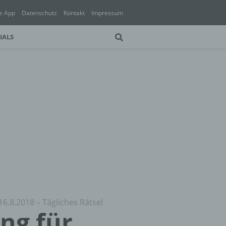
e App
Datenschutz
Kontakt
Impressum
IALS
16.8.2018 – Tägliches Rätsel
ung für