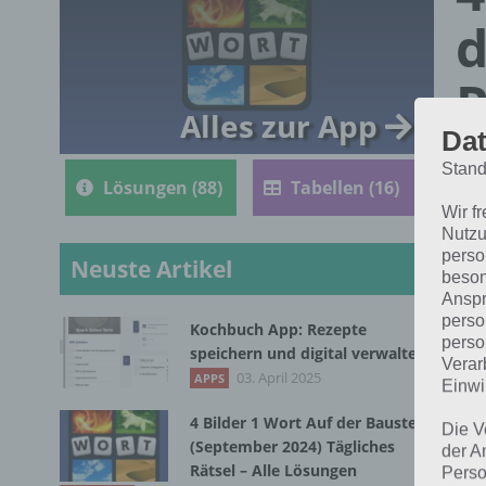
d
R
Alles zur App
Dat
Stand
Lösungen (88)
Tabellen (16)
Wir f
Nutzu
perso
Neuste Artikel
beson
Anspr
perso
Kochbuch App: Rezepte
perso
Nac
speichern und digital verwalten
Verar
1 W
03. April 2025
APPS
Einwi
4 Bilder 1 Wort Auf der Baustelle
Die V
(September 2024) Tägliches
der A
Rätsel – Alle Lösungen
Perso