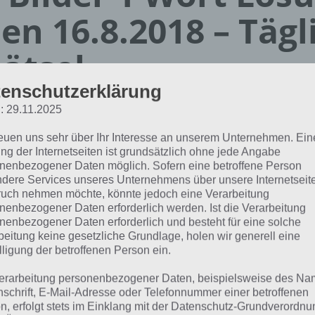
en 16.8.2018 – Tägl
ätsel
enschutzerklärung
Paul Stelzer
: 29.11.2025
22.04.2019
reuen uns sehr über Ihr Interesse an unserem Unternehmen. Ein
App Empfehlung: IQ Test App
ng der Internetseiten ist grundsätzlich ohne jede Angabe
Mit zahlreichen Aufgaben zum Knobeln und Üben
nenbezogener Daten möglich. Sofern eine betroffene Person
dere Services unseres Unternehmens über unsere Internetseite
JETZT KOSTENLOS HERUNTERLADEN
uch nehmen möchte, könnte jedoch eine Verarbeitung
nenbezogener Daten erforderlich werden. Ist die Verarbeitung
nenbezogener Daten erforderlich und besteht für eine solche
hfolgend die Lösung für das tägliche Rätsel zu Marokko im
beitung keine gesetzliche Grundlage, holen wir generell eine
ort vom 16.8.2018. Wenn du dort aktuell feststeckst, hier 
lligung der betroffenen Person ein.
erarbeitung personenbezogener Daten, beispielsweise des Na
KLUFT
nschrift, E-Mail-Adresse oder Telefonnummer einer betroffenen
n, erfolgt stets im Einklang mit der Datenschutz-Grundverordnu