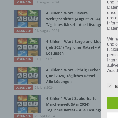
und i
31. August 2024
Zur
LÖSUNGEN
Daten
unser
4 Bilder 1 Wort Clevere
Kur
uns e
Weltgeschichte (August 2024)
infor
Tägliches Rätsel – Alle Lösungen
Klu
Daten
01. August 2024
LÖSUNGEN
wel
Wir h
bes
4 Bilder 1 Wort Berge und Meer
und o
(Juli 2024) Tägliches Rätsel – Alle
Beg
lücke
Lösungen
perso
01. Juli 2024
LÖSUNGEN
Inter
Spr
aufwe
den
4 Bilder 1 Wort Richtig Lecker
Aus d
zwe
(Juni 2024) Tägliches Rätsel –
perso
telef
Alle Lösungen
Geg
E
01. Juni 2024
LÖSUNGEN
bei
4 Bilder 1 Wort Zauberhafte
Begr
Märchenwelt (Mai 2024)
Klu
Tägliches Rätsel – Alle Lösungen
Die D
umg
29. April 2024
LÖSUNGEN
Europ