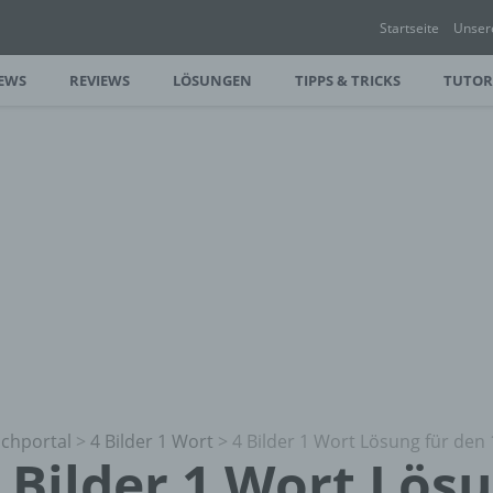
Startseite
Unser
EWS
REVIEWS
LÖSUNGEN
TIPPS & TRICKS
TUTOR
chportal
>
4 Bilder 1 Wort
>
4 Bilder 1 Wort Lösung für den 
 Bilder 1 Wort Lös