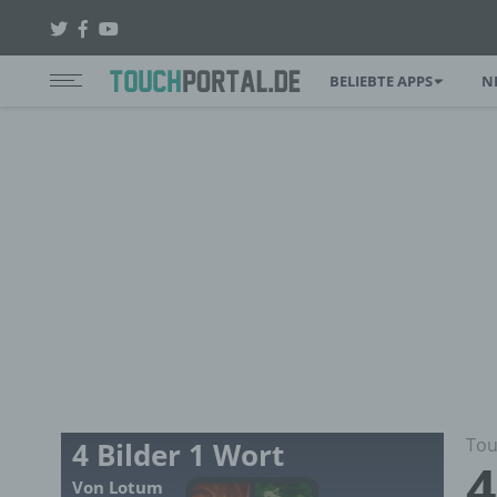
BELIEBTE APPS
N
Tou
4 Bilder 1 Wort
4
Von Lotum