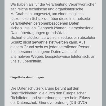
gibt es dazu zu wissen? Passt das Wort auch zu Schweiz? Zu
Wir haben als für die Verarbeitung Verantwortlicher
bestimmten Lösungen präsentieren wir daher auch immer eine
zahlreiche technische und organisatorische
kurze Begriffserklärung!
Maßnahmen umgesetzt, um einen möglichst
lückenlosen Schutz der über diese Internetseite
Wenn das Wetter warm und sonnig ist, verbringen die Menschen
verarbeiteten personenbezogenen Daten
gerne Zeit im Freien. Eine Aktivität, die Menschen bei schönem
sicherzustellen. Dennoch können Internetbasierte
Wetter oft unternehmen, ist Sonnenbaden. Beim Sonnenbaden sitzt
Datenübertragungen grundsätzlich
oder liegt man in der Sonne, um sich zu bräunen. Menschen
Sicherheitslücken aufweisen, sodass ein absoluter
verwenden oft Sonnenschutzmittel, um ihre Haut vor den
Schutz nicht gewährleistet werden kann. Aus
schädlichen Sonnenstrahlen zu schützen.
diesem Grund steht es jeder betroffenen Person
frei, personenbezogene Daten auch auf
alternativen Wegen, beispielsweise telefonisch, an
Einige Leute glauben, dass Sonnenbaden gesundheitliche Vorteile
uns zu übermitteln.
haben kann. Die ultravioletten Strahlen der Sonne können Bakterien
und andere Keime abtöten. Die Sonne kann auch helfen, die
Stimmung und das Energieniveau zu verbessern. Beim Aufenthalt in
Begriffsbestimmungen
der Sonne ist jedoch Vorsicht geboten. Zu viel UV-Strahlung der
Sonne kann Hautschäden verursachen, einschließlich vorzeitiger
Hautalterung und Krebs.
Die Datenschutzerklärung beruht auf den
Begrifflichkeiten, die durch den Europäischen
Richtlinien- und Verordnungsgeber beim Erlass
Das Wort sonnen leitet sich vom Verb sun ab, was bedeutet, sich der
der Datenschutz-Grundverordnung (DS-GVO)
Sonne auszusetzen, und baden, was bedeutet, sich zu waschen oder