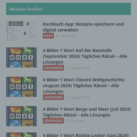
automatisierter Verfahren ausgeführte
Neuste Artikel
Vorgang oder jede solche Vorgangsreihe im
Zusammenhang mit personenbezogenen
Daten wie das Erheben, das Erfassen, die
Kochbuch App: Rezepte speichern und
digital verwalten
Organisation, das Ordnen, die Speicherung,
die Anpassung oder Veränderung, das
APPS
03. April 2025
Auslesen, das Abfragen, die Verwendung,
die Offenlegung durch Übermittlung,
4 Bilder 1 Wort Auf der Baustelle
Verbreitung oder eine andere Form der
(September 2024) Tägliches Rätsel – Alle
Bereitstellung, den Abgleich oder die
Lösungen
Verknüpfung, die Einschränkung, das
LÖSUNGEN
31. August 2024
Löschen oder die Vernichtung.
4 Bilder 1 Wort Clevere Weltgeschichte
(August 2024) Tägliches Rätsel – Alle
Lösungen
d) Einschränkung der Verarbeitung
LÖSUNGEN
01. August 2024
Einschränkung der Verarbeitung ist die
4 Bilder 1 Wort Berge und Meer (Juli 2024)
Markierung gespeicherter
Tägliches Rätsel – Alle Lösungen
personenbezogener Daten mit dem Ziel, ihre
LÖSUNGEN
01. Juli 2024
künftige Verarbeitung einzuschränken.
4 Bilder 1 Wort Richtig Lecker (Juni 2024)