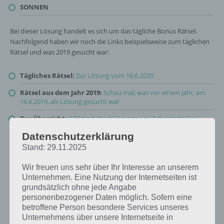
SONNEN
Bei dieser Lösung handelt es sich um das tägliche Bonus Rätsel.
Nachfolgend haben wir noch die Links beispielsweise zum täglichen
Rätsel und was 2019 gesucht war:
Tägliches Rätsel:
Zur Lösung vom 16.6.2020
Rätsel aus dem Jahr 2019:
Schau mal, was vor einem Jahr, am
16.6.2019, als Lösung gesucht war
Zur Übersicht
:
4 Bilder 1 Wort Lösungen zu Schweiz im Juni
2020
!
Datenschutzerklärung
Stand: 29.11.2025
Wir freuen uns sehr über Ihr Interesse an unserem
Unternehmen. Eine Nutzung der Internetseiten ist
grundsätzlich ohne jede Angabe
personenbezogener Daten möglich. Sofern eine
betroffene Person besondere Services unseres
Unternehmens über unsere Internetseite in