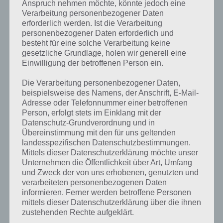
Anspruch nehmen möchte, könnte jedoch eine
Verarbeitung personenbezogener Daten
erforderlich werden. Ist die Verarbeitung
personenbezogener Daten erforderlich und
besteht für eine solche Verarbeitung keine
gesetzliche Grundlage, holen wir generell eine
Einwilligung der betroffenen Person ein.
Die Verarbeitung personenbezogener Daten,
beispielsweise des Namens, der Anschrift, E-Mail-
Adresse oder Telefonnummer einer betroffenen
Person, erfolgt stets im Einklang mit der
Datenschutz-Grundverordnung und in
Übereinstimmung mit den für uns geltenden
landesspezifischen Datenschutzbestimmungen.
Mittels dieser Datenschutzerklärung möchte unser
Unternehmen die Öffentlichkeit über Art, Umfang
Kurze Begriffserklärung zur Lösung
und Zweck der von uns erhobenen, genutzten und
Sonnen
verarbeiteten personenbezogenen Daten
informieren. Ferner werden betroffene Personen
mittels dieser Datenschutzerklärung über die ihnen
Sonnen ist die Lösung für das tägliche Bonus Rätsel am 16.6.2020 in 4
zustehenden Rechte aufgeklärt.
Bilder 1 Wort, doch welche Bedeutung hat dieses eigentlich und was