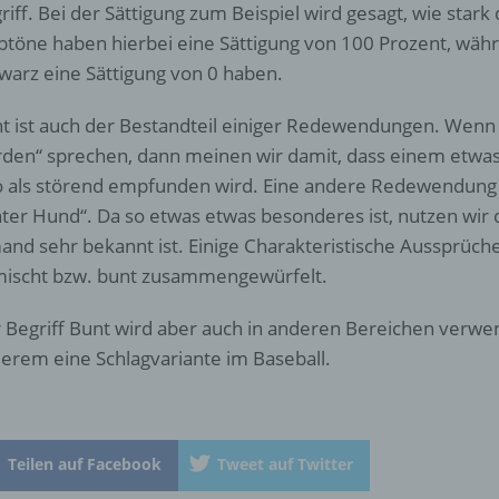
riff. Bei der Sättigung zum Beispiel wird gesagt, wie stark d
„betroffene Person") beziehen. Als identifizierbar wird eine natü
Person angesehen, die direkt oder indirekt, insbesondere mittel
btöne haben hierbei eine Sättigung von 100 Prozent, wäh
Zuordnung zu einer Kennung wie einem Namen, zu einer
warz eine Sättigung von 0 haben.
Kennnummer, zu Standortdaten, zu einer Online-Kennung oder
einem oder mehreren besonderen Merkmalen, die Ausdruck de
t ist auch der Bestandteil einiger Redewendungen. Wenn 
physischen, physiologischen, genetischen, psychischen,
wirtschaftlichen, kulturellen oder sozialen Identität dieser natür
den“ sprechen, dann meinen wir damit, dass einem etwas
Person sind, identifiziert werden kann.
o als störend empfunden wird. Eine andere Redewendung i
ter Hund“. Da so etwas etwas besonderes ist, nutzen wir
and sehr bekannt ist. Einige Charakteristische Aussprüch
b) betroffene Person
ischt bzw. bunt zusammengewürfelt.
Betroffene Person ist jede identifizierte oder identifizierbare
 Begriff Bunt wird aber auch in anderen Bereichen verwen
natürliche Person, deren personenbezogene Daten von dem für
Verarbeitung Verantwortlichen verarbeitet werden.
erem eine Schlagvariante im Baseball.
c) Verarbeitung
Teilen auf Facebook
Tweet auf Twitter
Verarbeitung ist jeder mit oder ohne Hilfe automatisierter Verfa