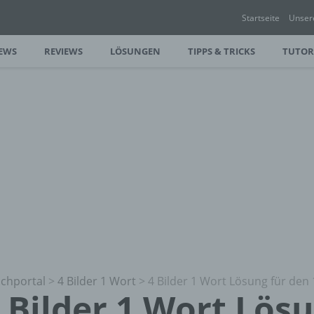
Startseite
Unser
EWS
REVIEWS
LÖSUNGEN
TIPPS & TRICKS
TUTOR
chportal
>
4 Bilder 1 Wort
>
4 Bilder 1 Wort Lösung für den 
 Bilder 1 Wort Lös