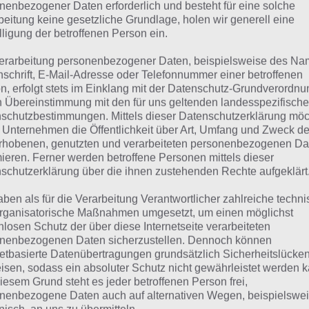
 Übersicht der
4 Bilder 1 Wort Lösungen für Schweden im
nenbezogener Daten erforderlich und besteht für eine solche
beitung keine gesetzliche Grundlage, holen wir generell eine
lligung der betroffenen Person ein.
erarbeitung personenbezogener Daten, beispielsweise des Na
nschrift, E-Mail-Adresse oder Telefonnummer einer betroffenen
n, erfolgt stets im Einklang mit der Datenschutz-Grundverordnu
n Übereinstimmung mit den für uns geltenden landesspezifisch
schutzbestimmungen. Mittels dieser Datenschutzerklärung mö
 Unternehmen die Öffentlichkeit über Art, Umfang und Zweck de
rhobenen, genutzten und verarbeiteten personenbezogenen Da
mieren. Ferner werden betroffene Personen mittels dieser
schutzerklärung über die ihnen zustehenden Rechte aufgeklärt
aben als für die Verarbeitung Verantwortlicher zahlreiche techn
rganisatorische Maßnahmen umgesetzt, um einen möglichst
nlosen Schutz der über diese Internetseite verarbeiteten
nenbezogenen Daten sicherzustellen. Dennoch können
netbasierte Datenübertragungen grundsätzlich Sicherheitslücke
urze Begriffserklärung z
isen, sodass ein absoluter Schutz nicht gewährleistet werden k
iesem Grund steht es jeder betroffenen Person frei,
unt
nenbezogene Daten auch auf alternativen Wegen, beispielswe