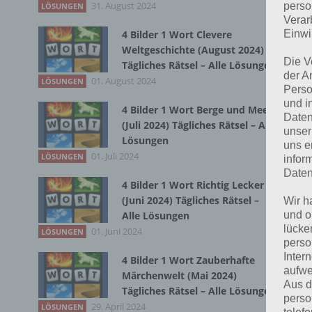
31. August 2024
Zur
perso
LÖSUNGEN
Verar
Einwi
4 Bilder 1 Wort Clevere
Weltgeschichte (August 2024)
Die V
Tägliches Rätsel – Alle Lösungen
der A
01. August 2024
LÖSUNGEN
Perso
und i
4 Bilder 1 Wort Berge und Meer
Daten
(Juli 2024) Tägliches Rätsel – Alle
unser
Lösungen
uns e
01. Juli 2024
LÖSUNGEN
infor
Daten
4 Bilder 1 Wort Richtig Lecker
(Juni 2024) Tägliches Rätsel –
Wir h
und o
Alle Lösungen
lücke
01. Juni 2024
LÖSUNGEN
perso
Inter
4 Bilder 1 Wort Zauberhafte
K
aufwe
Märchenwelt (Mai 2024)
Aus d
Tägliches Rätsel – Alle Lösungen
B
perso
29. April 2024
LÖSUNGEN