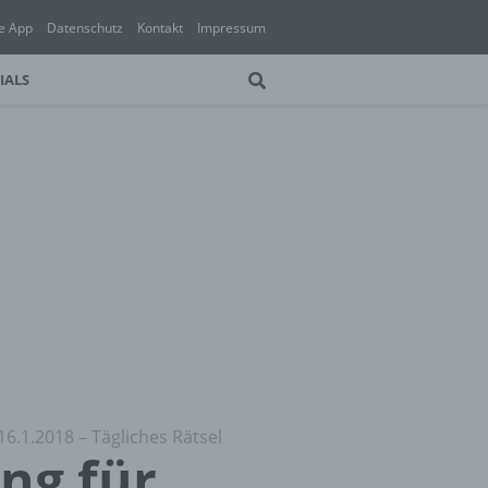
e App
Datenschutz
Kontakt
Impressum
IALS
16.1.2018 – Tägliches Rätsel
ung für