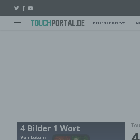
BELIEBTE APPS
N
Tou
4 Bilder 1 Wort
4
Von Lotum