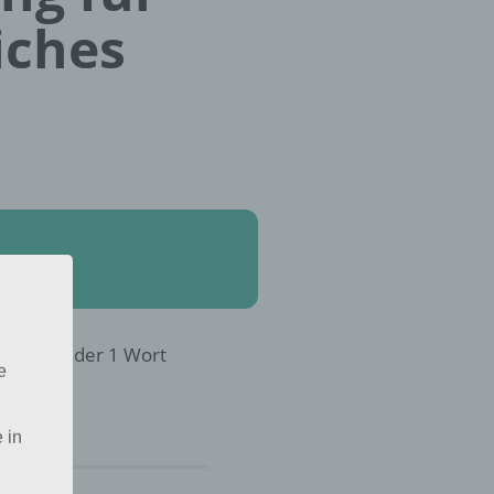
iches
8 in 4 Bilder 1 Wort
e
 in