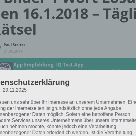
en 16.1.2018 – Tägl
ätsel
Paul Stelzer
21.06.2019
App Empfehlung: IQ Test App
Mit zahlreichen Aufgaben zum Knobeln und Üben
JETZT KOSTENLOS HERUNTERLADEN
enschutzerklärung
: 29.11.2025
 Lösung für das tägliche Rätsel zu Schweden im Januar 201
reuen uns sehr über Ihr Interesse an unserem Unternehmen. Ein
 16.1.2018 lautet:
ng der Internetseiten ist grundsätzlich ohne jede Angabe
nenbezogener Daten möglich. Sofern eine betroffene Person
dere Services unseres Unternehmens über unsere Internetseite
BUNT
uch nehmen möchte, könnte jedoch eine Verarbeitung
nenbezogener Daten erforderlich werden. Ist die Verarbeitung