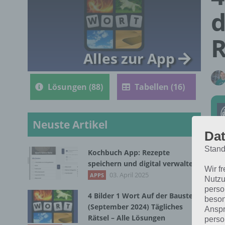
d
R
Alles zur App
Lösungen (88)
Tabellen (16)
Neuste Artikel
Dat
Stand
Kochbuch App: Rezepte
Die
speichern und digital verwalten
Wir f
vom
03. April 2025
APPS
Nutzu
perso
4 Bilder 1 Wort Auf der Baustelle
beson
(September 2024) Tägliches
Anspr
Rätsel – Alle Lösungen
perso