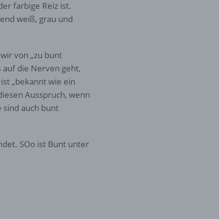
er farbige Reiz ist.
rliche
s
rend weiß, grau und
 zu
r
wir von „zu bunt
lichen
 auf die Nerven geht,
st „bekannt wie ein
 diesen Ausspruch, wenn
e sind auch bunt
det. SOo ist Bunt unter
 die
hren