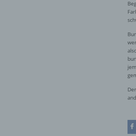
Beg
Far
sch
Bun
wer
als
bun
jem
gem
Der
and