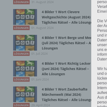
31. August 2024
Du 
perso
LÖSUNGEN
Verar
Einwi
4 Bilder 1 Wort Clevere
Weltgeschichte (August 2024)
Die V
Tägliches Rätsel – Alle Lösungen
der A
01. August 2024
LÖSUNGEN
Perso
und i
4 Bilder 1 Wort Berge und Meer
Daten
(Juli 2024) Tägliches Rätsel – Alle
unser
Lösungen
uns e
01. Juli 2024
LÖSUNGEN
infor
Daten
4 Bilder 1 Wort Richtig Lecker
(Juni 2024) Tägliches Rätsel –
Wir h
und o
Alle Lösungen
lücke
01. Juni 2024
LÖSUNGEN
perso
Inter
4 Bilder 1 Wort Zauberhafte
aufwe
Märchenwelt (Mai 2024)
Aus d
Tägliches Rätsel – Alle Lösungen
perso
29. April 2024
LÖSUNGEN
telef