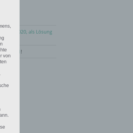
mens,
m 15.7.2020, als Lösung
ng
en
chte
Juli 2021
!
r von
ten
.
ische
n
ann.
ise