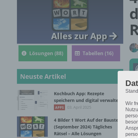
d
R
Alles zur App
Lösungen (88)
Tabellen (16)
Neuste Artikel
Dat
Stand
Kochbuch App: Rezepte
Die
speichern und digital verwalten
Wir f
Bil
03. April 2025
APPS
Nutzu
perso
4 Bilder 1 Wort Auf der Baustelle
beson
(September 2024) Tägliches
Anspr
Rätsel – Alle Lösungen
perso