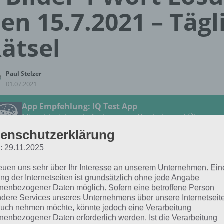
en 15.7.2021 – Tägl
ätsel
Paul Stelzer
01.07.2021
App Empfehlung: IQ Test App
Mit zahlreichen Aufgaben zum Knobeln und Üben
JETZT KOSTENLOS HERUNTERLADEN
enschutzerklärung
: 29.11.2025
 Lösung für das tägliche Rätsel vom 15.7.2021 zu Sommers
reuen uns sehr über Ihr Interesse an unserem Unternehmen. Ein
der 1 Wort. Wenn du dort aktuell feststeckst, hier die Lösun
ng der Internetseiten ist grundsätzlich ohne jede Angabe
nenbezogener Daten möglich. Sofern eine betroffene Person
dere Services unseres Unternehmens über unsere Internetseite
BOXER
uch nehmen möchte, könnte jedoch eine Verarbeitung
nenbezogener Daten erforderlich werden. Ist die Verarbeitung