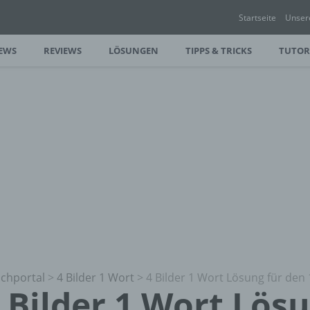
Startseite
Unser
EWS
REVIEWS
LÖSUNGEN
TIPPS & TRICKS
TUTOR
chportal
>
4 Bilder 1 Wort
>
4 Bilder 1 Wort Lösung für den 
 Bilder 1 Wort Lös