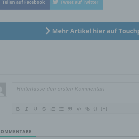
Teilen auf Facebook
Tweet auf Twitter
„betroffene Person") beziehen. Als identifizierbar wird eine natü
Person angesehen, die direkt oder indirekt, insbesondere mittel
Zuordnung zu einer Kennung wie einem Namen, zu einer
Kennnummer, zu Standortdaten, zu einer Online-Kennung oder
einem oder mehreren besonderen Merkmalen, die Ausdruck de
Mehr Artikel hier auf Touch
physischen, physiologischen, genetischen, psychischen,
wirtschaftlichen, kulturellen oder sozialen Identität dieser natür
Person sind, identifiziert werden kann.
b) betroffene Person
Betroffene Person ist jede identifizierte oder identifizierbare
natürliche Person, deren personenbezogene Daten von dem für
Verarbeitung Verantwortlichen verarbeitet werden.
{}
[+]
c) Verarbeitung
OMMENTARE
Verarbeitung ist jeder mit oder ohne Hilfe automatisierter Verfa