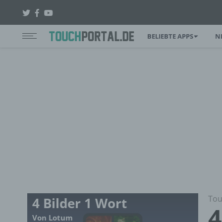
BELIEBTE APPS
N
Tou
4 Bilder 1 Wort
4
Von Lotum