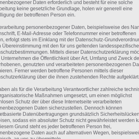
suchst eine andere Lösung?
nenbezogener Daten erforderlich und besteht für eine solche
beitung keine gesetzliche Grundlage, holen wir generell eine
lligung der betroffenen Person ein.
Tägliches BONUS Rätsel:
Zur Lösung vom 15.7.2021
erarbeitung personenbezogener Daten, beispielsweise des Na
Rätsel aus dem Jahr 2020:
Schau mal, was vor einem Jahr, a
nschrift, E-Mail-Adresse oder Telefonnummer einer betroffenen
n, erfolgt stets im Einklang mit der Datenschutz-Grundverordnu
gesucht war
n Übereinstimmung mit den für uns geltenden landesspezifisch
schutzbestimmungen. Mittels dieser Datenschutzerklärung mö
Zur Übersicht
:
4 Bilder 1 Wort Lösungen zu Sommersport im 
 Unternehmen die Öffentlichkeit über Art, Umfang und Zweck de
rhobenen, genutzten und verarbeiteten personenbezogenen Da
mieren. Ferner werden betroffene Personen mittels dieser
schutzerklärung über die ihnen zustehenden Rechte aufgeklärt
aben als für die Verarbeitung Verantwortlicher zahlreiche techn
rganisatorische Maßnahmen umgesetzt, um einen möglichst
nlosen Schutz der über diese Internetseite verarbeiteten
nenbezogenen Daten sicherzustellen. Dennoch können
netbasierte Datenübertragungen grundsätzlich Sicherheitslücke
isen, sodass ein absoluter Schutz nicht gewährleistet werden k
iesem Grund steht es jeder betroffenen Person frei,
nenbezogene Daten auch auf alternativen Wegen, beispielswe
onisch, an uns zu übermitteln.