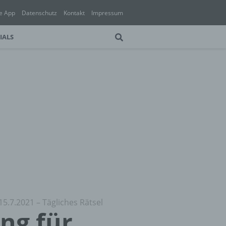
e App
Datenschutz
Kontakt
Impressum
IALS
15.7.2021 – Tägliches Rätsel
ung für