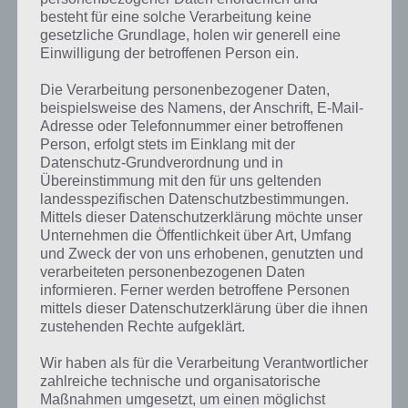
besteht für eine solche Verarbeitung keine
gesetzliche Grundlage, holen wir generell eine
Einwilligung der betroffenen Person ein.
Die Verarbeitung personenbezogener Daten,
beispielsweise des Namens, der Anschrift, E-Mail-
Adresse oder Telefonnummer einer betroffenen
Person, erfolgt stets im Einklang mit der
Datenschutz-Grundverordnung und in
Übereinstimmung mit den für uns geltenden
landesspezifischen Datenschutzbestimmungen.
Mittels dieser Datenschutzerklärung möchte unser
Unternehmen die Öffentlichkeit über Art, Umfang
Kurze Begriffserklärung zur Lösung
und Zweck der von uns erhobenen, genutzten und
Tennis
verarbeiteten personenbezogenen Daten
informieren. Ferner werden betroffene Personen
mittels dieser Datenschutzerklärung über die ihnen
Tennis ist die Lösung für das tägliche Rätsel am 14.7.2021 in 4 Bilder 1
zustehenden Rechte aufgeklärt.
Wort, doch welche Bedeutung hat dieses eigentlich und was gibt es
dazu zu wissen? Passt das Wort auch zu Sommersport? Zu
Wir haben als für die Verarbeitung Verantwortlicher
bestimmten Lösungen präsentieren wir daher auch immer eine
zahlreiche technische und organisatorische
kurze Begriffserklärung!
Maßnahmen umgesetzt, um einen möglichst