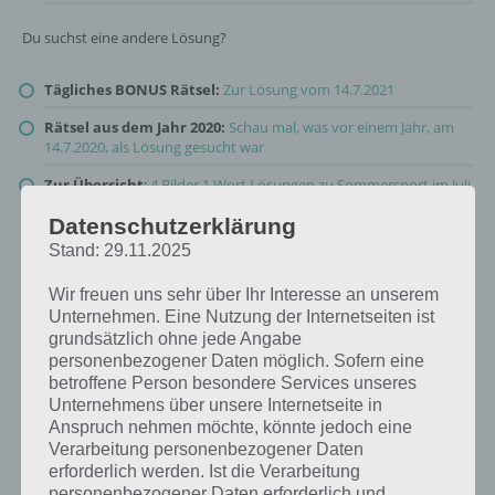
Du suchst eine andere Lösung?
Tägliches BONUS Rätsel:
Zur Lösung vom 14.7.2021
Rätsel aus dem Jahr 2020:
Schau mal, was vor einem Jahr, am
14.7.2020, als Lösung gesucht war
Zur Übersicht
:
4 Bilder 1 Wort Lösungen zu Sommersport im Juli
2021
!
Datenschutzerklärung
Stand: 29.11.2025
Wir freuen uns sehr über Ihr Interesse an unserem
Unternehmen. Eine Nutzung der Internetseiten ist
grundsätzlich ohne jede Angabe
personenbezogener Daten möglich. Sofern eine
betroffene Person besondere Services unseres
Unternehmens über unsere Internetseite in
Anspruch nehmen möchte, könnte jedoch eine
Verarbeitung personenbezogener Daten
erforderlich werden. Ist die Verarbeitung
personenbezogener Daten erforderlich und