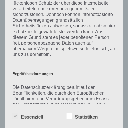
lückenlosen Schutz der über diese Internetseite
verarbeiteten personenbezogenen Daten
Zu Tennis haben wir zunächst keine weiteren Informationen parat!
sicherzustellen. Dennoch können Internetbasierte
Datenübertragungen grundsätzlich
Sicherheitslücken aufweisen, sodass ein absoluter
Schutz nicht gewährleistet werden kann. Aus
Auf WhatsApp teilen
Teilen auf Facebook
diesem Grund steht es jeder betroffenen Person
frei, personenbezogene Daten auch auf
Tweet auf Twitter
alternativen Wegen, beispielsweise telefonisch, an
uns zu übermitteln.
Mehr Artikel hier auf Touchportal
Begriffsbestimmungen
Die Datenschutzerklärung beruht auf den
Begrifflichkeiten, die durch den Europäischen
Richtlinien- und Verordnungsgeber beim Erlass
der Datenschutz-Grundverordnung (DS-GVO)
verwendet wurden. Unsere Datenschutzerklärung
soll sowohl für die Öffentlichkeit als auch für
Essenziell
Statistiken
unsere Kunden und Geschäftspartner einfach
lesbar und verständlich sein. Um dies zu