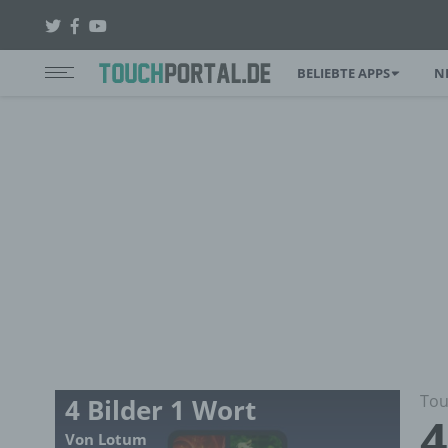
BELIEBTE APPS
N
Tou
4 Bilder 1 Wort
4
Von Lotum