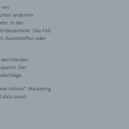
rliche
 ein
s
 unter anderem
hr. In der
 zu
r
 bezeichnet. Das Fell,
n, Kunststoffen oder
lichen
t den Händen
espannt. Der
elschläge.
 die
el rühren“. Marketing
t dazu passt.
hren