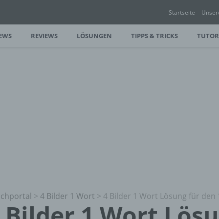
Startseite
Unser
EWS
REVIEWS
LÖSUNGEN
TIPPS & TRICKS
TUTOR
chportal
>
4 Bilder 1 Wort
>
4 Bilder 1 Wort Lösung für den 
 Bilder 1 Wort Lös