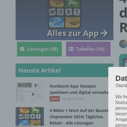
d
R
Alles zur App
Lösungen (88)
Tabellen (16)
Neuste Artikel
Dat
Stand
Kochbuch App: Rezepte
Die
speichern und digital verwalten
Wir f
vom
03. April 2025
APPS
Nutzu
perso
4 Bilder 1 Wort Auf der Baustelle
beson
(September 2024) Tägliches
Anspr
Rätsel – Alle Lösungen
perso