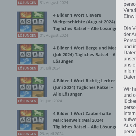
31. August 2024
Zur
LÖSUNGEN
perso
Verar
4 Bilder 1 Wort Clevere
Einwi
Weltgeschichte (August 2024)
Tägliches Rätsel – Alle Lösungen
Die V
der A
01. August 2024
LÖSUNGEN
Perso
und i
4 Bilder 1 Wort Berge und Meer
Daten
(Juli 2024) Tägliches Rätsel – Alle
unser
Lösungen
uns e
01. Juli 2024
LÖSUNGEN
infor
Daten
4 Bilder 1 Wort Richtig Lecker
(Juni 2024) Tägliches Rätsel –
Wir h
Alle Lösungen
und o
01. Juni 2024
lücke
LÖSUNGEN
perso
4 Bilder 1 Wort Zauberhafte
Inter
K
aufwe
Märchenwelt (Mai 2024)
Aus d
Tägliches Rätsel – Alle Lösungen
g
perso
29. April 2024
LÖSUNGEN