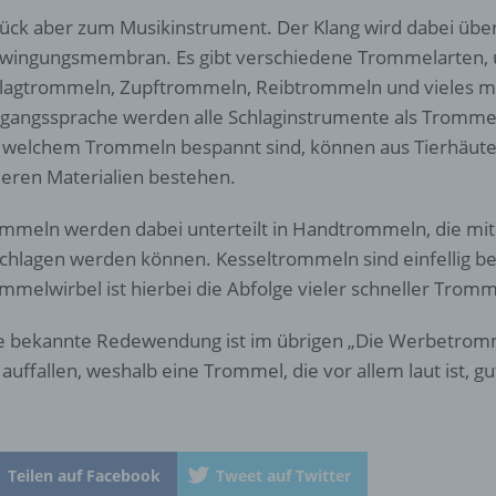
„betroffene Person") beziehen. Als identifizierbar wird eine natü
ück aber zum Musikinstrument. Der Klang wird dabei über
Person angesehen, die direkt oder indirekt, insbesondere mittel
wingungsmembran. Es gibt verschiedene Trommelarten,
Zuordnung zu einer Kennung wie einem Namen, zu einer
lagtrommeln, Zupftrommeln, Reibtrommeln und vieles me
Kennnummer, zu Standortdaten, zu einer Online-Kennung oder
einem oder mehreren besonderen Merkmalen, die Ausdruck de
angssprache werden alle Schlaginstrumente als Trommeln
physischen, physiologischen, genetischen, psychischen,
 welchem Trommeln bespannt sind, können aus Tierhäute
wirtschaftlichen, kulturellen oder sozialen Identität dieser natür
eren Materialien bestehen.
Person sind, identifiziert werden kann.
mmeln werden dabei unterteilt in Handtrommeln, die mi
b) betroffene Person
chlagen werden können. Kesseltrommeln sind einfellig b
mmelwirbel ist hierbei die Abfolge vieler schneller Tromm
Betroffene Person ist jede identifizierte oder identifizierbare
natürliche Person, deren personenbezogene Daten von dem für
e bekannte Redewendung ist im übrigen „Die Werbetromm
Verarbeitung Verantwortlichen verarbeitet werden.
l auffallen, weshalb eine Trommel, die vor allem laut ist, gu
c) Verarbeitung
Teilen auf Facebook
Tweet auf Twitter
Verarbeitung ist jeder mit oder ohne Hilfe automatisierter Verfa