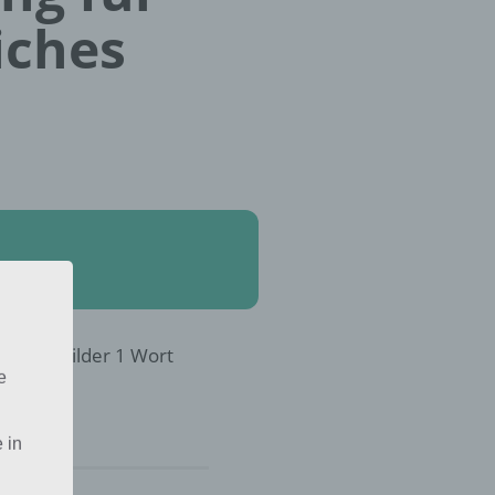
iches
18 in 4 Bilder 1 Wort
e
 in