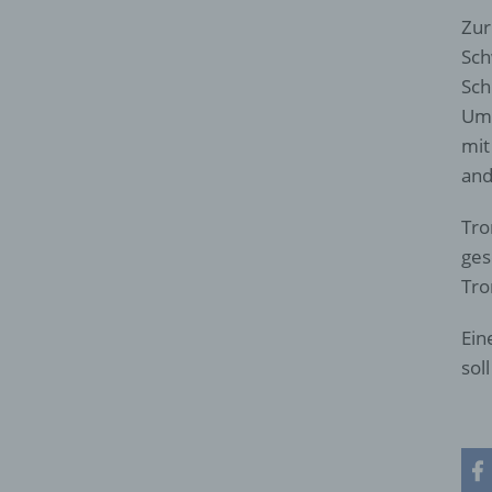
Zur
Sch
Sch
Umg
mit
and
Tro
ges
Tro
Ein
sol