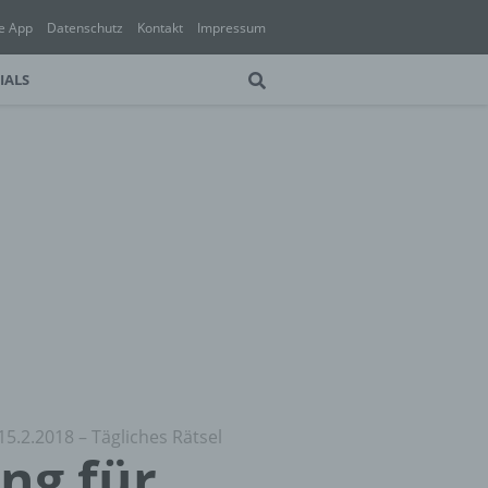
e App
Datenschutz
Kontakt
Impressum
IALS
15.2.2018 – Tägliches Rätsel
ung für