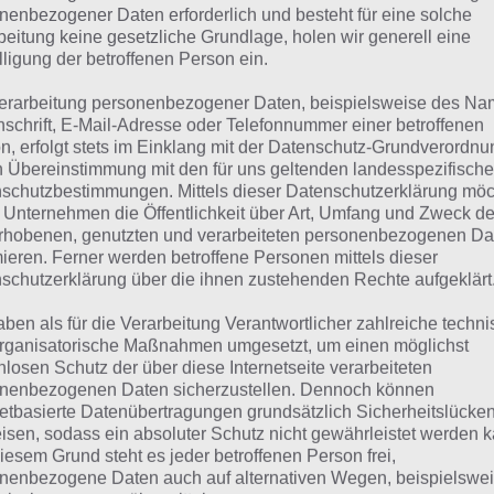
 Übersicht der
4 Bilder 1 Wort Lösungen für Südkorea im
nenbezogener Daten erforderlich und besteht für eine solche
beitung keine gesetzliche Grundlage, holen wir generell eine
lligung der betroffenen Person ein.
erarbeitung personenbezogener Daten, beispielsweise des Na
nschrift, E-Mail-Adresse oder Telefonnummer einer betroffenen
n, erfolgt stets im Einklang mit der Datenschutz-Grundverordnu
n Übereinstimmung mit den für uns geltenden landesspezifisch
schutzbestimmungen. Mittels dieser Datenschutzerklärung mö
 Unternehmen die Öffentlichkeit über Art, Umfang und Zweck de
rhobenen, genutzten und verarbeiteten personenbezogenen Da
mieren. Ferner werden betroffene Personen mittels dieser
schutzerklärung über die ihnen zustehenden Rechte aufgeklärt
aben als für die Verarbeitung Verantwortlicher zahlreiche techn
rganisatorische Maßnahmen umgesetzt, um einen möglichst
nlosen Schutz der über diese Internetseite verarbeiteten
nenbezogenen Daten sicherzustellen. Dennoch können
netbasierte Datenübertragungen grundsätzlich Sicherheitslücke
urze Begriffserklärung zu
isen, sodass ein absoluter Schutz nicht gewährleistet werden k
iesem Grund steht es jeder betroffenen Person frei,
esuchten Lösung
nenbezogene Daten auch auf alternativen Wegen, beispielswe