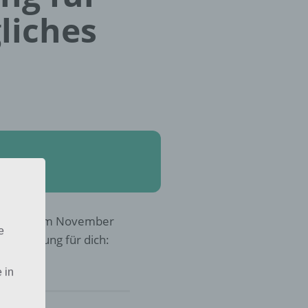
liches
h-Platsch im November
e
r die Lösung für dich:
 in