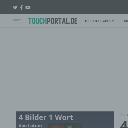
BELIEBTE APPS
N
Tou
4 Bilder 1 Wort
4
Von Lotum