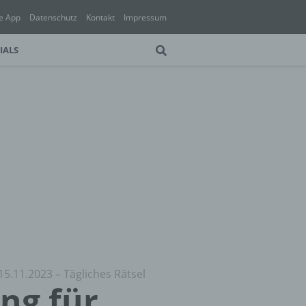
e App
Datenschutz
Kontakt
Impressum
IALS
15.11.2023 – Tägliches Rätsel
ung für