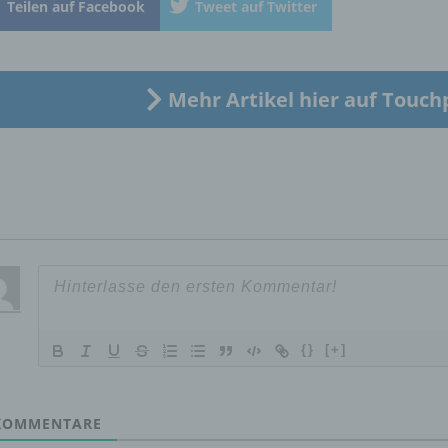
Teilen auf Facebook
Tweet auf Twitter
„betroffene Person") beziehen. Als identifizierbar wird eine natü
Person angesehen, die direkt oder indirekt, insbesondere mittel
Zuordnung zu einer Kennung wie einem Namen, zu einer
Kennnummer, zu Standortdaten, zu einer Online-Kennung oder
einem oder mehreren besonderen Merkmalen, die Ausdruck de
Mehr Artikel hier auf Touch
physischen, physiologischen, genetischen, psychischen,
wirtschaftlichen, kulturellen oder sozialen Identität dieser natür
Person sind, identifiziert werden kann.
b) betroffene Person
Betroffene Person ist jede identifizierte oder identifizierbare
natürliche Person, deren personenbezogene Daten von dem für
Verarbeitung Verantwortlichen verarbeitet werden.
{}
[+]
c) Verarbeitung
OMMENTARE
Verarbeitung ist jeder mit oder ohne Hilfe automatisierter Verfa