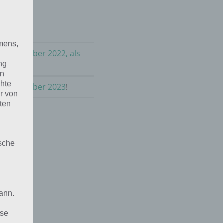
mens,
im November 2022, als
ng
en
chte
 im November 2023
!
r von
ten
.
ische
n
ann.
ise