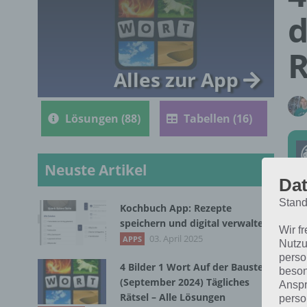
d
R
Alles zur App
Lösungen (88)
Tabellen (16)
Neuste Artikel
Dat
Stand
Kochbuch App: Rezepte
Die
speichern und digital verwalten
Wir f
202
03. April 2025
APPS
Nutzu
perso
4 Bilder 1 Wort Auf der Baustelle
beson
(September 2024) Tägliches
Anspr
Rätsel – Alle Lösungen
perso