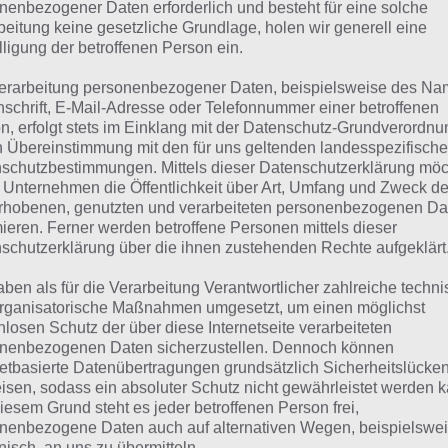
suchst eine andere Lösung?
nenbezogener Daten erforderlich und besteht für eine solche
beitung keine gesetzliche Grundlage, holen wir generell eine
lligung der betroffenen Person ein.
Tägliches BONUS Rätsel:
Zur Lösung vom 15.11.2023
erarbeitung personenbezogener Daten, beispielsweise des Na
Rätsel aus dem Jahr 2022:
Schau mal, was vor einem Jahr, 
nschrift, E-Mail-Adresse oder Telefonnummer einer betroffenen
n, erfolgt stets im Einklang mit der Datenschutz-Grundverordnu
Lösung gesucht war
n Übereinstimmung mit den für uns geltenden landesspezifisch
schutzbestimmungen. Mittels dieser Datenschutzerklärung mö
Zur Übersicht
:
4 Bilder 1 Wort Lösungen zu Plitsch-Platsch
 Unternehmen die Öffentlichkeit über Art, Umfang und Zweck de
rhobenen, genutzten und verarbeiteten personenbezogenen Da
mieren. Ferner werden betroffene Personen mittels dieser
schutzerklärung über die ihnen zustehenden Rechte aufgeklärt
aben als für die Verarbeitung Verantwortlicher zahlreiche techn
rganisatorische Maßnahmen umgesetzt, um einen möglichst
nlosen Schutz der über diese Internetseite verarbeiteten
nenbezogenen Daten sicherzustellen. Dennoch können
netbasierte Datenübertragungen grundsätzlich Sicherheitslücke
isen, sodass ein absoluter Schutz nicht gewährleistet werden k
iesem Grund steht es jeder betroffenen Person frei,
nenbezogene Daten auch auf alternativen Wegen, beispielswe
onisch, an uns zu übermitteln.