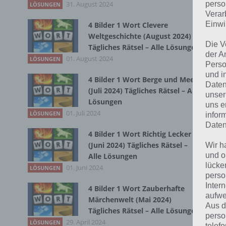
31. August 2024
Du 
perso
LÖSUNGEN
Verar
Einwi
4 Bilder 1 Wort Clevere
Weltgeschichte (August 2024)
Die V
Tägliches Rätsel – Alle Lösungen
der A
01. August 2024
LÖSUNGEN
Perso
und i
4 Bilder 1 Wort Berge und Meer
Daten
(Juli 2024) Tägliches Rätsel – Alle
unser
Lösungen
uns e
01. Juli 2024
LÖSUNGEN
infor
Daten
4 Bilder 1 Wort Richtig Lecker
(Juni 2024) Tägliches Rätsel –
Wir h
und o
Alle Lösungen
lücke
01. Juni 2024
LÖSUNGEN
perso
Inter
4 Bilder 1 Wort Zauberhafte
aufwe
Märchenwelt (Mai 2024)
Aus d
Tägliches Rätsel – Alle Lösungen
perso
29. April 2024
LÖSUNGEN
telef