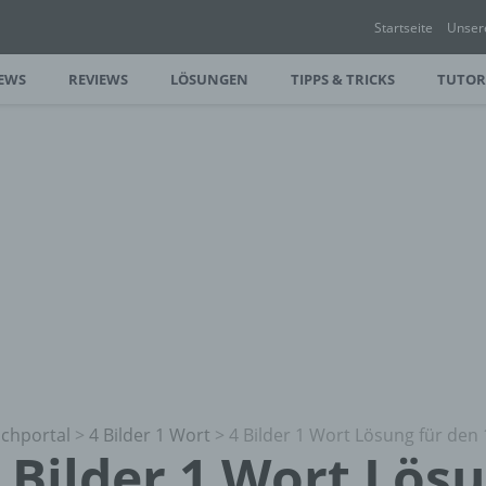
Startseite
Unser
EWS
REVIEWS
LÖSUNGEN
TIPPS & TRICKS
TUTOR
chportal
>
4 Bilder 1 Wort
>
4 Bilder 1 Wort Lösung für den 
 Bilder 1 Wort Lös