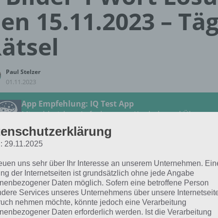
en 15.11.2023 – Täg
ätsel
Paul Stelzer
01.11.2023
App Empfehlung: IQ Test App
Mit zahlreichen Aufgaben zum Knobeln und Üben
JETZT KOSTENLOS HERUNTERLADEN
enschutzerklärung
: 29.11.2025
 Lösung für das tägliche Rätsel vom 15.11.2023 zu Plitsc
reuen uns sehr über Ihr Interesse an unserem Unternehmen. Ein
3 in 4 Bilder 1 Wort. Wenn du dort aktuell feststeckst, hie
ng der Internetseiten ist grundsätzlich ohne jede Angabe
nenbezogener Daten möglich. Sofern eine betroffene Person
dere Services unseres Unternehmens über unsere Internetseite
SUPPE
uch nehmen möchte, könnte jedoch eine Verarbeitung
nenbezogener Daten erforderlich werden. Ist die Verarbeitung