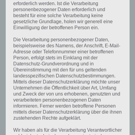
erforderlich werden. Ist die Verarbeitung
personenbezogener Daten erforderlich und
besteht für eine solche Verarbeitung keine
gesetzliche Grundlage, holen wir generell eine
Einwilligung der betroffenen Person ein.
Die Verarbeitung personenbezogener Daten,
beispielsweise des Namens, der Anschrift, E-Mail-
Adresse oder Telefonnummer einer betroffenen
Person, erfolgt stets im Einklang mit der
Datenschutz-Grundverordnung und in
Übereinstimmung mit den für uns geltenden
landesspezifischen Datenschutzbestimmungen.
Mittels dieser Datenschutzerklärung möchte unser
Unternehmen die Öffentlichkeit über Art, Umfang
und Zweck der von uns erhobenen, genutzten und
verarbeiteten personenbezogenen Daten
Kurze Begriffserklärung zur Lösung
informieren. Ferner werden betroffene Personen
Farben
mittels dieser Datenschutzerklärung über die ihnen
zustehenden Rechte aufgeklärt.
Farben ist die Lösung für das tägliche Bonus Rätsel am 15.11.2023 in
Wir haben als für die Verarbeitung Verantwortlicher
4 Bilder 1 Wort, doch welche Bedeutung hat dieses eigentlich und