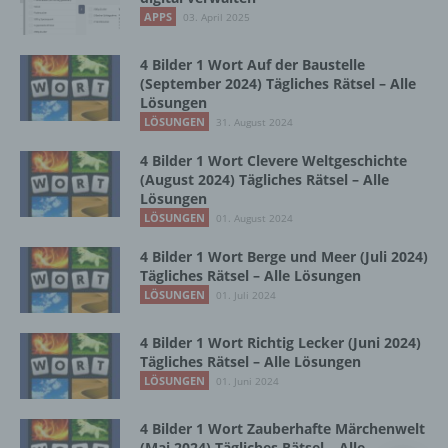
Vorgang oder jede solche Vorgangsreihe im
APPS
03. April 2025
Zusammenhang mit personenbezogenen
Daten wie das Erheben, das Erfassen, die
Organisation, das Ordnen, die Speicherung,
4 Bilder 1 Wort Auf der Baustelle
die Anpassung oder Veränderung, das
(September 2024) Tägliches Rätsel – Alle
Lösungen
Auslesen, das Abfragen, die Verwendung,
die Offenlegung durch Übermittlung,
LÖSUNGEN
31. August 2024
Verbreitung oder eine andere Form der
4 Bilder 1 Wort Clevere Weltgeschichte
Bereitstellung, den Abgleich oder die
(August 2024) Tägliches Rätsel – Alle
Verknüpfung, die Einschränkung, das
Lösungen
Löschen oder die Vernichtung.
LÖSUNGEN
01. August 2024
4 Bilder 1 Wort Berge und Meer (Juli 2024)
d) Einschränkung der Verarbeitung
Tägliches Rätsel – Alle Lösungen
LÖSUNGEN
01. Juli 2024
Einschränkung der Verarbeitung ist die
Markierung gespeicherter
4 Bilder 1 Wort Richtig Lecker (Juni 2024)
personenbezogener Daten mit dem Ziel, ihre
Tägliches Rätsel – Alle Lösungen
künftige Verarbeitung einzuschränken.
LÖSUNGEN
01. Juni 2024
4 Bilder 1 Wort Zauberhafte Märchenwelt
e) Profiling
(Mai 2024) Tägliches Rätsel – Alle