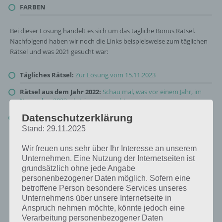
FARBEN
Bei dieser Lösung handelt es sich um das tägliche Bonus Rätsel.
Nachfolgend haben wir noch die Links beispielsweise zum täglichen
Rätsel und was 2021 gesucht war:
Tägliches Rätsel:
Zur Lösung vom 15.11.2023
Rätsel aus dem Jahr 2022:
Schau mal, was vor einem Jahr, im
November 2022, als Lösung gesucht war
Datenschutzerklärung
Zur Übersicht
:
4 Bilder 1 Wort Lösungen zu Plitsch-Platsch im
November 2023
!
Stand: 29.11.2025
Wir freuen uns sehr über Ihr Interesse an unserem
Unternehmen. Eine Nutzung der Internetseiten ist
grundsätzlich ohne jede Angabe
personenbezogener Daten möglich. Sofern eine
betroffene Person besondere Services unseres
Unternehmens über unsere Internetseite in
Anspruch nehmen möchte, könnte jedoch eine
Verarbeitung personenbezogener Daten