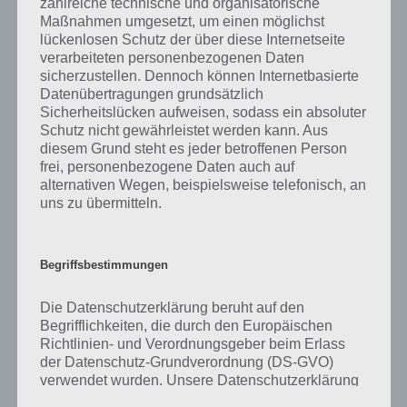
zahlreiche technische und organisatorische
was gibt es dazu zu wissen? Passt das Wort auch zu Plitsch-Platsch?
Maßnahmen umgesetzt, um einen möglichst
Zu bestimmten Lösungen präsentieren wir daher auch immer eine
lückenlosen Schutz der über diese Internetseite
kurze Begriffserklärung!
verarbeiteten personenbezogenen Daten
sicherzustellen. Dennoch können Internetbasierte
Zu Farben haben wir zunächst keine weiteren Informationen parat!
Datenübertragungen grundsätzlich
Sicherheitslücken aufweisen, sodass ein absoluter
Schutz nicht gewährleistet werden kann. Aus
diesem Grund steht es jeder betroffenen Person
frei, personenbezogene Daten auch auf
Auf WhatsApp teilen
Teilen auf Facebook
alternativen Wegen, beispielsweise telefonisch, an
uns zu übermitteln.
Tweet auf Twitter
Begriffsbestimmungen
Mehr Artikel hier auf Touchportal
Die Datenschutzerklärung beruht auf den
Begrifflichkeiten, die durch den Europäischen
Richtlinien- und Verordnungsgeber beim Erlass
der Datenschutz-Grundverordnung (DS-GVO)
verwendet wurden. Unsere Datenschutzerklärung
soll sowohl für die Öffentlichkeit als auch für