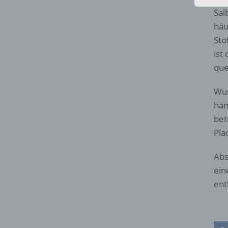
Sal
häu
Sto
ist
que
Wus
han
bet
Pla
Abs
ein
ent