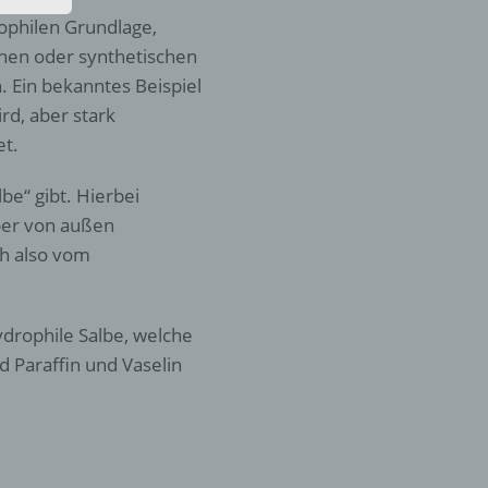
den
ophilen Grundlage,
rliche
s
chen oder synthetischen
n. Ein bekanntes Beispiel
 zu
ird, aber stark
r
et.
lichen
be“ gibt. Hierbei
ber von außen
ch also vom
ydrophile Salbe, welche
 die
 Paraffin und Vaselin
hren