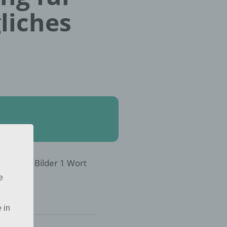
liches
017 in 4 Bilder 1 Wort
e
 in