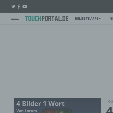
BELIEBTE APPS
N
Tou
4 Bilder 1 Wort
4
Von Lotum