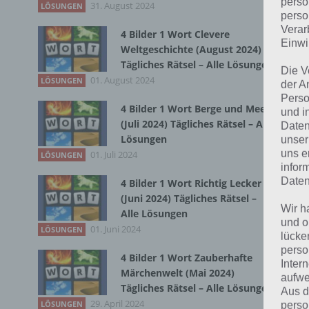
perso
31. August 2024
Zur
LÖSUNGEN
perso
Verar
4 Bilder 1 Wort Clevere
Einwi
Weltgeschichte (August 2024)
Tägliches Rätsel – Alle Lösungen
Die V
01. August 2024
LÖSUNGEN
der A
Perso
4 Bilder 1 Wort Berge und Meer
und i
(Juli 2024) Tägliches Rätsel – Alle
Daten
Lösungen
unser
uns e
01. Juli 2024
LÖSUNGEN
infor
Daten
4 Bilder 1 Wort Richtig Lecker
(Juni 2024) Tägliches Rätsel –
Wir h
Alle Lösungen
und o
01. Juni 2024
LÖSUNGEN
lücke
perso
4 Bilder 1 Wort Zauberhafte
K
Inter
Märchenwelt (Mai 2024)
aufwe
Tägliches Rätsel – Alle Lösungen
Aus d
S
29. April 2024
LÖSUNGEN
perso