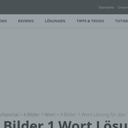
Startseite
Unser
EWS
REVIEWS
LÖSUNGEN
TIPPS & TRICKS
TUTOR
chportal
>
4 Bilder 1 Wort
>
4 Bilder 1 Wort Lösung für den 
 Bilder 1 Wort Lös