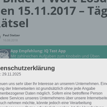
en 15.11.2017 – Täg
ätsel
Paul Stelzer
16.08.2018
App Empfehlung: IQ Test App
Mit zahlreichen Aufgaben zum Knobeln und Üben
JETZT KOSTENLOS HERUNTERLADEN
enschutzerklärung
: 29.11.2025
 Lösung für das tägliche Rätsel zu Thailand im November 2
 15.11.2017 lautet:
reuen uns sehr über Ihr Interesse an unserem Unternehmen. Ein
ng der Internetseiten ist grundsätzlich ohne jede Angabe
nenbezogener Daten möglich. Sofern eine betroffene Person
SALBE
dere Services unseres Unternehmens über unsere Internetseite
uch nehmen möchte, könnte jedoch eine Verarbeitung