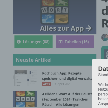
d
R
Alles zur App
Lösungen (88)
Tabellen (16)
Neuste Artikel
Dat
Kochbuch App: Rezepte
Stand
Die
speichern und digital verwalten
vom
03. April 2025
APPS
Wir f
Nutzu
4 Bilder 1 Wort Auf der Baustelle
perso
beson
(September 2024) Tägliches
Anspr
Rätsel – Alle Lösungen