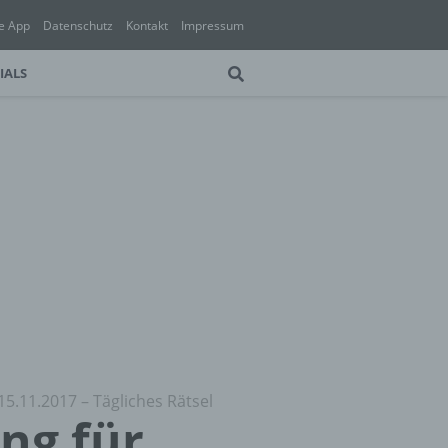
e App
Datenschutz
Kontakt
Impressum
IALS
15.11.2017 – Tägliches Rätsel
ung für