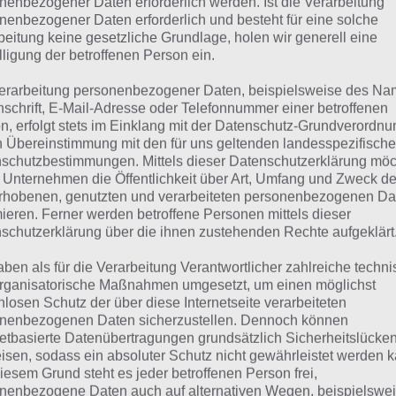
nenbezogener Daten erforderlich werden. Ist die Verarbeitung
 Übersicht der
4 Bilder 1 Wort Lösungen für Thailand im
nenbezogener Daten erforderlich und besteht für eine solche
beitung keine gesetzliche Grundlage, holen wir generell eine
lligung der betroffenen Person ein.
erarbeitung personenbezogener Daten, beispielsweise des Na
nschrift, E-Mail-Adresse oder Telefonnummer einer betroffenen
n, erfolgt stets im Einklang mit der Datenschutz-Grundverordnu
n Übereinstimmung mit den für uns geltenden landesspezifisch
schutzbestimmungen. Mittels dieser Datenschutzerklärung mö
 Unternehmen die Öffentlichkeit über Art, Umfang und Zweck de
rhobenen, genutzten und verarbeiteten personenbezogenen Da
mieren. Ferner werden betroffene Personen mittels dieser
schutzerklärung über die ihnen zustehenden Rechte aufgeklärt
aben als für die Verarbeitung Verantwortlicher zahlreiche techn
rganisatorische Maßnahmen umgesetzt, um einen möglichst
nlosen Schutz der über diese Internetseite verarbeiteten
nenbezogenen Daten sicherzustellen. Dennoch können
urze Begriffserklärung z
netbasierte Datenübertragungen grundsätzlich Sicherheitslücke
isen, sodass ein absoluter Schutz nicht gewährleistet werden k
iesem Grund steht es jeder betroffenen Person frei,
albe
nenbezogene Daten auch auf alternativen Wegen, beispielswe