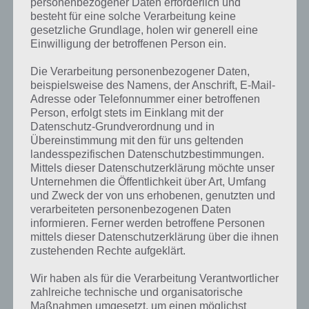
personenbezogener Daten erforderlich und
besteht für eine solche Verarbeitung keine
gesetzliche Grundlage, holen wir generell eine
Einwilligung der betroffenen Person ein.
Die Verarbeitung personenbezogener Daten,
Kurze Begriffserklärung zur Lösung
beispielsweise des Namens, der Anschrift, E-Mail-
Adresse oder Telefonnummer einer betroffenen
Monitor
Person, erfolgt stets im Einklang mit der
Datenschutz-Grundverordnung und in
Monitor ist die Lösung für das tägliche Rätsel am 14. November 2017
Übereinstimmung mit den für uns geltenden
in 4 Bilder 1 Wort, doch welche Bedeutung hat dieses eigentlich?
landesspezifischen Datenschutzbestimmungen.
Mittels dieser Datenschutzerklärung möchte unser
Der Begriff Monitor kommt eigentlich aus dem lateinischen
Unternehmen die Öffentlichkeit über Art, Umfang
„monere“ und bedeutet übersetzt soviel wie ermahnen oder
und Zweck der von uns erhobenen, genutzten und
warnen. Doch eigentlich hat es damit nichts zu tun, was wir in aller
verarbeiteten personenbezogenen Daten
Regel mit einem Monitor verbinden: Allgemein ein elektronisches
informieren. Ferner werden betroffene Personen
Anzeigegerät als Synonym zu Bildschirm. So spricht man dann auch
mittels dieser Datenschutzerklärung über die ihnen
beispielsweise vom Computermonitor. Früher bestanden diese
zustehenden Rechte aufgeklärt.
Monitore noch aus Röhren, heutzutage sind diese flach.
Wir haben als für die Verarbeitung Verantwortlicher
zahlreiche technische und organisatorische
Monitor kann auch das englische Monitoring bedeuten. Hierbei
Maßnahmen umgesetzt, um einen möglichst