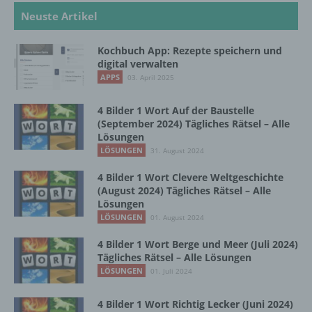
automatisierter Verfahren ausgeführte
Neuste Artikel
Vorgang oder jede solche Vorgangsreihe im
Zusammenhang mit personenbezogenen
Kochbuch App: Rezepte speichern und
Daten wie das Erheben, das Erfassen, die
digital verwalten
Organisation, das Ordnen, die Speicherung,
APPS
03. April 2025
die Anpassung oder Veränderung, das
Auslesen, das Abfragen, die Verwendung,
die Offenlegung durch Übermittlung,
4 Bilder 1 Wort Auf der Baustelle
Verbreitung oder eine andere Form der
(September 2024) Tägliches Rätsel – Alle
Bereitstellung, den Abgleich oder die
Lösungen
Verknüpfung, die Einschränkung, das
LÖSUNGEN
31. August 2024
Löschen oder die Vernichtung.
4 Bilder 1 Wort Clevere Weltgeschichte
(August 2024) Tägliches Rätsel – Alle
Lösungen
d) Einschränkung der Verarbeitung
LÖSUNGEN
01. August 2024
4 Bilder 1 Wort Berge und Meer (Juli 2024)
Einschränkung der Verarbeitung ist die
Tägliches Rätsel – Alle Lösungen
Markierung gespeicherter
LÖSUNGEN
personenbezogener Daten mit dem Ziel, ihre
01. Juli 2024
künftige Verarbeitung einzuschränken.
4 Bilder 1 Wort Richtig Lecker (Juni 2024)