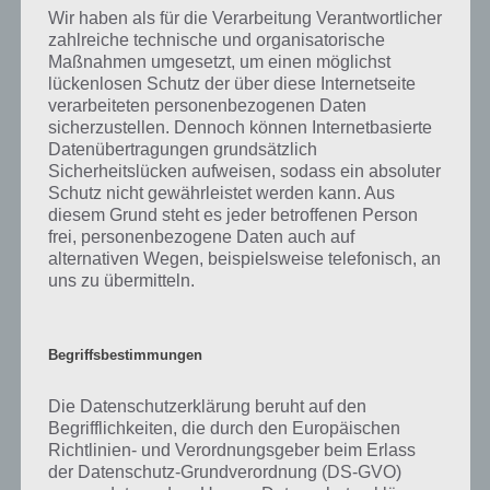
Wir haben als für die Verarbeitung Verantwortlicher
kurze Begriffserklärung!
zahlreiche technische und organisatorische
Maßnahmen umgesetzt, um einen möglichst
Wer einen eigenen Garten hat, der wird den Begriff jäten bestimmt
lückenlosen Schutz der über diese Internetseite
schonmal genutzt haben, denn hierbei handelt es sich um etwas
verarbeiteten personenbezogenen Daten
dem Boden ziehend zu entfernen und in der Regel ist damit das
sicherzustellen. Dennoch können Internetbasierte
Unkraut gemeint. Wer also etwas von Unkraut befreit, der jätet.
Datenübertragungen grundsätzlich
Sicherheitslücken aufweisen, sodass ein absoluter
Schutz nicht gewährleistet werden kann. Aus
Wichtig beim jäten ist, dass die Pflanze mitsamt Wurzel aus dem
diesem Grund steht es jeder betroffenen Person
Boden entfernt wird. Dabei kann die Hand oder ein Werkzeug
frei, personenbezogene Daten auch auf
genutzt werden. Unkraut definiert sich dadurch, dass es unliebsame
alternativen Wegen, beispielsweise telefonisch, an
Pflanzen sind, die man nicht in seinem Beet haben möchte, in der
uns zu übermitteln.
Regel schaut dieses nicht gut aus oder hat keinen Nutzen. Jäten,
damals noch als jeten, ist ein Wort, welches es bereits seit dem 10.
Jahrhundert gibt. Wo genau es aber herkommt, ist unklar.
Begriffsbestimmungen
Während jäten auch einen optischen Grund hat, ist es auch wichtig
für das angebaute Gemüse wie beispielsweise Möhren, denn diese
Die Datenschutzerklärung beruht auf den
sollen nicht in Konkurrenz zum Unkraut stehen. Schließlich möchte
Begrifflichkeiten, die durch den Europäischen
auch jeder Hobbygärtner einen sauberen Garten. Und das ist auch
Richtlinien- und Verordnungsgeber beim Erlass
wichtig, denn sonst geht Licht, Wasser und Nährstoffe in das
der Datenschutz-Grundverordnung (DS-GVO)