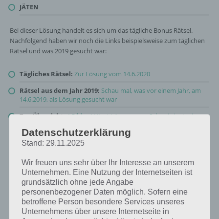
JÄTEN
Bei dieser Lösung handelt es sich um das tägliche Bonus Rätsel.
Nachfolgend haben wir noch die Links beispielsweise zum täglichen
Rätsel und was 2019 gesucht war:
Tägliches Rätsel:
Zur Lösung vom 14.6.2020
Rätsel aus dem Jahr 2019:
Schau mal, was vor einem Jahr, am
14.6.2019, als Lösung gesucht war
Zur Übersicht
:
4 Bilder 1 Wort Lösungen zu Schweiz im Juni
2020
!
Datenschutzerklärung
Stand: 29.11.2025
Wir freuen uns sehr über Ihr Interesse an unserem
Unternehmen. Eine Nutzung der Internetseiten ist
grundsätzlich ohne jede Angabe
personenbezogener Daten möglich. Sofern eine
betroffene Person besondere Services unseres
Unternehmens über unsere Internetseite in