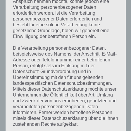
Anspruch nehmen möchte, könnte jedoch eine
Verarbeitung personenbezogener Daten
erforderlich werden. Ist die Verarbeitung
personenbezogener Daten erforderlich und
besteht für eine solche Verarbeitung keine
gesetzliche Grundlage, holen wir generell eine
Einwilligung der betroffenen Person ein.
Die Verarbeitung personenbezogener Daten,
beispielsweise des Namens, der Anschrift, E-Mail-
Adresse oder Telefonnummer einer betroffenen
Person, erfolgt stets im Einklang mit der
Datenschutz-Grundverordnung und in
Übereinstimmung mit den für uns geltenden
landesspezifischen Datenschutzbestimmungen.
Mittels dieser Datenschutzerklärung möchte unser
Unternehmen die Öffentlichkeit über Art, Umfang
Kurze Begriffserklärung zur Lösung Jäten
und Zweck der von uns erhobenen, genutzten und
verarbeiteten personenbezogenen Daten
Jäten ist die Lösung für das tägliche Bonus Rätsel am 14.6.2020 in 4
informieren. Ferner werden betroffene Personen
mittels dieser Datenschutzerklärung über die ihnen
Bilder 1 Wort, doch welche Bedeutung hat dieses eigentlich und was
zustehenden Rechte aufgeklärt.
gibt es dazu zu wissen? Passt das Wort auch zu Schweiz? Zu
bestimmten Lösungen präsentieren wir daher auch immer eine