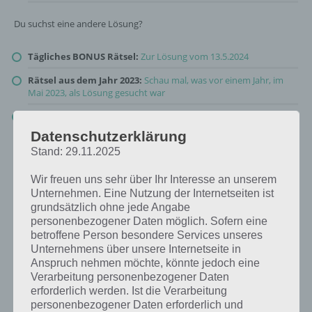
Du suchst eine andere Lösung?
Tägliches BONUS Rätsel:
Zur Lösung vom 13.5.2024
Rätsel aus dem Jahr 2023:
Schau mal, was vor einem Jahr, im
Mai 2023, als Lösung gesucht war
Zur Übersicht
:
4 Bilder 1 Wort Lösungen zu Zauberhafte
Märchenwelt im Mai 2024
!
Datenschutzerklärung
Stand: 29.11.2025
Wir freuen uns sehr über Ihr Interesse an unserem
Unternehmen. Eine Nutzung der Internetseiten ist
grundsätzlich ohne jede Angabe
personenbezogener Daten möglich. Sofern eine
betroffene Person besondere Services unseres
Unternehmens über unsere Internetseite in
Anspruch nehmen möchte, könnte jedoch eine
Verarbeitung personenbezogener Daten
erforderlich werden. Ist die Verarbeitung
personenbezogener Daten erforderlich und