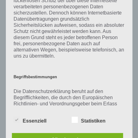
lückenlosen Schutz der über diese Internetseite
Zu Turm haben wir zunächst keine weiteren Informationen parat!
verarbeiteten personenbezogenen Daten
sicherzustellen. Dennoch können Internetbasierte
Datenübertragungen grundsätzlich
Sicherheitslücken aufweisen, sodass ein absoluter
Auf WhatsApp teilen
Teilen auf Facebook
Schutz nicht gewährleistet werden kann. Aus
diesem Grund steht es jeder betroffenen Person
frei, personenbezogene Daten auch auf
Tweet auf Twitter
alternativen Wegen, beispielsweise telefonisch, an
uns zu übermitteln.
Mehr Artikel hier auf Touchportal
Begriffsbestimmungen
Die Datenschutzerklärung beruht auf den
Begrifflichkeiten, die durch den Europäischen
Richtlinien- und Verordnungsgeber beim Erlass
der Datenschutz-Grundverordnung (DS-GVO)
verwendet wurden. Unsere Datenschutzerklärung
Essenziell
Statistiken
soll sowohl für die Öffentlichkeit als auch für
unsere Kunden und Geschäftspartner einfach
lesbar und verständlich sein. Um dies zu