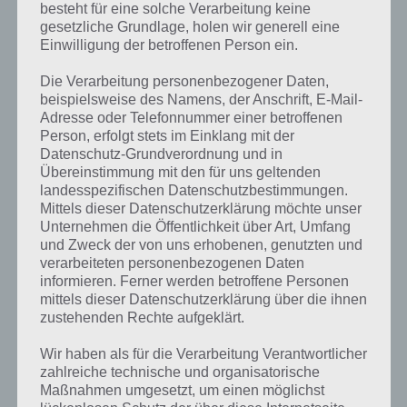
besteht für eine solche Verarbeitung keine
gesetzliche Grundlage, holen wir generell eine
Einwilligung der betroffenen Person ein.
Die Verarbeitung personenbezogener Daten,
beispielsweise des Namens, der Anschrift, E-Mail-
Adresse oder Telefonnummer einer betroffenen
Person, erfolgt stets im Einklang mit der
Datenschutz-Grundverordnung und in
Übereinstimmung mit den für uns geltenden
landesspezifischen Datenschutzbestimmungen.
Mittels dieser Datenschutzerklärung möchte unser
Unternehmen die Öffentlichkeit über Art, Umfang
Kurze Begriffserklärung zur Lösung Turm
und Zweck der von uns erhobenen, genutzten und
verarbeiteten personenbezogenen Daten
informieren. Ferner werden betroffene Personen
Turm ist die Lösung für das tägliche Rätsel am 13.5.2024 in 4 Bilder 1
mittels dieser Datenschutzerklärung über die ihnen
Wort, doch welche Bedeutung hat dieses eigentlich und was gibt es
zustehenden Rechte aufgeklärt.
dazu zu wissen? Passt das Wort auch zu Zauberhafte Märchenwelt?
Zu bestimmten Lösungen präsentieren wir daher auch immer eine
Wir haben als für die Verarbeitung Verantwortlicher
kurze Begriffserklärung!
zahlreiche technische und organisatorische
Maßnahmen umgesetzt, um einen möglichst