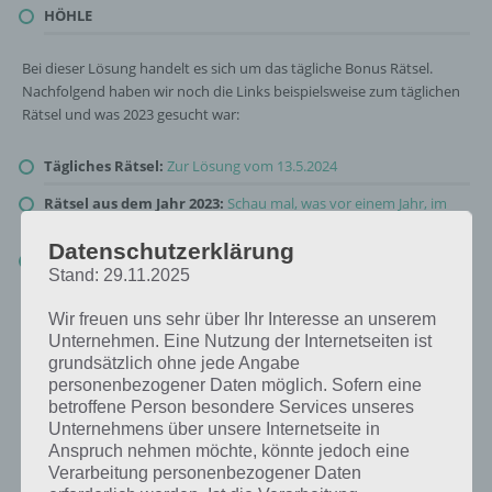
HÖHLE
Bei dieser Lösung handelt es sich um das tägliche Bonus Rätsel.
Nachfolgend haben wir noch die Links beispielsweise zum täglichen
Rätsel und was 2023 gesucht war:
Tägliches Rätsel:
Zur Lösung vom 13.5.2024
Rätsel aus dem Jahr 2023:
Schau mal, was vor einem Jahr, im
Mai 2023, als Lösung gesucht war
Datenschutzerklärung
Zur Übersicht
:
4 Bilder 1 Wort Lösungen zu Zauberhafte
Stand: 29.11.2025
Märchenwelt im Mai 2024
!
Wir freuen uns sehr über Ihr Interesse an unserem
Unternehmen. Eine Nutzung der Internetseiten ist
grundsätzlich ohne jede Angabe
personenbezogener Daten möglich. Sofern eine
betroffene Person besondere Services unseres
Unternehmens über unsere Internetseite in
Anspruch nehmen möchte, könnte jedoch eine
Verarbeitung personenbezogener Daten