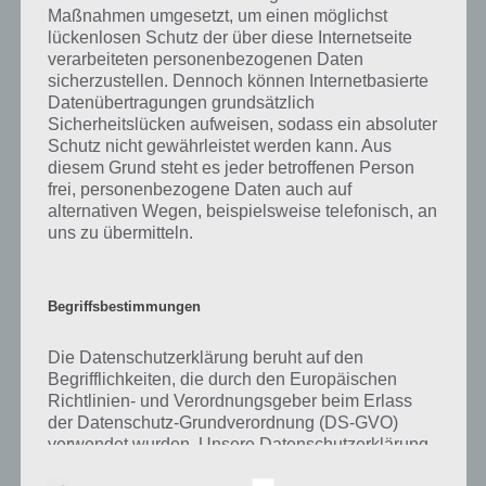
gibt es dazu zu wissen? Passt das Wort auch zu Zauberhafte
Maßnahmen umgesetzt, um einen möglichst
Märchenwelt? Zu bestimmten Lösungen präsentieren wir daher
lückenlosen Schutz der über diese Internetseite
auch immer eine kurze Begriffserklärung!
verarbeiteten personenbezogenen Daten
sicherzustellen. Dennoch können Internetbasierte
Datenübertragungen grundsätzlich
Zu Höhle haben wir zunächst keine weiteren Informationen parat!
Sicherheitslücken aufweisen, sodass ein absoluter
Schutz nicht gewährleistet werden kann. Aus
diesem Grund steht es jeder betroffenen Person
frei, personenbezogene Daten auch auf
Auf WhatsApp teilen
Teilen auf Facebook
alternativen Wegen, beispielsweise telefonisch, an
uns zu übermitteln.
Tweet auf Twitter
Begriffsbestimmungen
Mehr Artikel hier auf Touchportal
Die Datenschutzerklärung beruht auf den
Begrifflichkeiten, die durch den Europäischen
Richtlinien- und Verordnungsgeber beim Erlass
der Datenschutz-Grundverordnung (DS-GVO)
verwendet wurden. Unsere Datenschutzerklärung
soll sowohl für die Öffentlichkeit als auch für