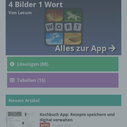
4 Bilder 1 Wort
Ausdruck der physischen, physiologischen,
genetischen, psychischen, wirtschaftlichen,
Von Lotum
kulturellen oder sozialen Identität dieser
natürlichen Person sind, identifiziert werden
kann.
Alles zur App
b) betroffene Person
Betroffene Person ist jede identifizierte oder
Lösungen (88)
identifizierbare natürliche Person, deren
personenbezogene Daten von dem für die
Verarbeitung Verantwortlichen verarbeitet
Tabellen (16)
werden.
Neuste Artikel
c) Verarbeitung
Verarbeitung ist jeder mit oder ohne Hilfe
Kochbuch App: Rezepte speichern und
digital verwalten
automatisierter Verfahren ausgeführte
Vorgang oder jede solche Vorgangsreihe im
APPS
03. April 2025