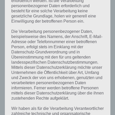
erforderlich werden. Ist die Verarbeitung
personenbezogener Daten erforderlich und
besteht für eine solche Verarbeitung keine
gesetzliche Grundlage, holen wir generell eine
Einwilligung der betroffenen Person ein.
Die Verarbeitung personenbezogener Daten,
beispielsweise des Namens, der Anschrift, E-Mail-
Adresse oder Telefonnummer einer betroffenen
Person, erfolgt stets im Einklang mit der
Datenschutz-Grundverordnung und in
Übereinstimmung mit den für uns geltenden
landesspezifischen Datenschutzbestimmungen.
Mittels dieser Datenschutzerklärung möchte unser
Unternehmen die Öffentlichkeit über Art, Umfang
und Zweck der von uns erhobenen, genutzten und
verarbeiteten personenbezogenen Daten
Kurze Begriffserklärung zur Lösung
informieren. Ferner werden betroffene Personen
Höhle
mittels dieser Datenschutzerklärung über die ihnen
zustehenden Rechte aufgeklärt.
Höhle ist die Lösung für das tägliche Bonus Rätsel am 13.5.2024 in 4
Wir haben als für die Verarbeitung Verantwortlicher
Bilder 1 Wort, doch welche Bedeutung hat dieses eigentlich und was
zahlreiche technische und organisatorische