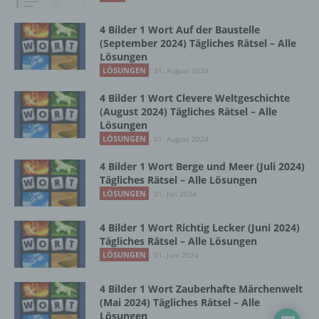
Zusammenhang mit personenbezogenen
Daten wie das Erheben, das Erfassen, die
4 Bilder 1 Wort Auf der Baustelle
Organisation, das Ordnen, die Speicherung,
(September 2024) Tägliches Rätsel – Alle
die Anpassung oder Veränderung, das
Lösungen
Auslesen, das Abfragen, die Verwendung,
LÖSUNGEN
31. August 2024
die Offenlegung durch Übermittlung,
Verbreitung oder eine andere Form der
4 Bilder 1 Wort Clevere Weltgeschichte
Bereitstellung, den Abgleich oder die
(August 2024) Tägliches Rätsel – Alle
Verknüpfung, die Einschränkung, das
Lösungen
Löschen oder die Vernichtung.
LÖSUNGEN
01. August 2024
4 Bilder 1 Wort Berge und Meer (Juli 2024)
Tägliches Rätsel – Alle Lösungen
d) Einschränkung der Verarbeitung
LÖSUNGEN
01. Juli 2024
Einschränkung der Verarbeitung ist die
4 Bilder 1 Wort Richtig Lecker (Juni 2024)
Markierung gespeicherter
Tägliches Rätsel – Alle Lösungen
personenbezogener Daten mit dem Ziel, ihre
LÖSUNGEN
01. Juni 2024
künftige Verarbeitung einzuschränken.
4 Bilder 1 Wort Zauberhafte Märchenwelt
(Mai 2024) Tägliches Rätsel – Alle
e) Profiling
Lösungen