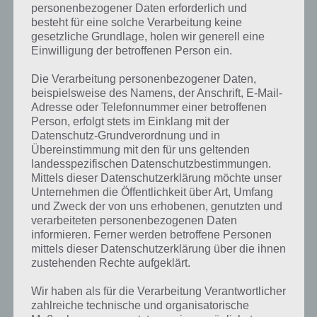
personenbezogener Daten erforderlich und
besteht für eine solche Verarbeitung keine
gesetzliche Grundlage, holen wir generell eine
Einwilligung der betroffenen Person ein.
Die Verarbeitung personenbezogener Daten,
Kurze Begriffserklärung zur Lösung
beispielsweise des Namens, der Anschrift, E-Mail-
Spukhaus
Adresse oder Telefonnummer einer betroffenen
Person, erfolgt stets im Einklang mit der
Datenschutz-Grundverordnung und in
Spukhaus ist die Lösung für das tägliche Rätsel am 13, Oktober 2017
Übereinstimmung mit den für uns geltenden
in 4 Bilder 1 Wort. Das Spukhaus passt daher natürlich perfekt zu
landesspezifischen Datenschutzbestimmungen.
Halloween, doch welche Bedeutung hat dieses eigentlich?
Mittels dieser Datenschutzerklärung möchte unser
Unternehmen die Öffentlichkeit über Art, Umfang
Da wird es denn schonmal spannend, denn hättest du gewusst, dass
und Zweck der von uns erhobenen, genutzten und
es das Spukhaus nichtmal im Duden gibt? Das hat auch mich
verarbeiteten personenbezogenen Daten
überrascht, denn von Spukhäusern hört man immer mal wieder,
informieren. Ferner werden betroffene Personen
Spukschlösser als verwandte Wortforum ebenfalls. Also bröseln wir
mittels dieser Datenschutzerklärung über die ihnen
das Spukhaus mal in seine Bestandteile auf.
zustehenden Rechte aufgeklärt.
Wir haben als für die Verarbeitung Verantwortlicher
So besteht das Wort zum einen aus Spuk. Was ist Spuk? Hierbei
zahlreiche technische und organisatorische
handelt es sich um einen unerklärlichen Vorgang. Dieser kann auch