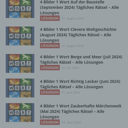
Zusammenhang mit personenbezogenen
4 Bilder 1 Wort Auf der Baustelle
Daten wie das Erheben, das Erfassen, die
(September 2024) Tägliches Rätsel – Alle
Organisation, das Ordnen, die Speicherung,
Lösungen
die Anpassung oder Veränderung, das
LÖSUNGEN
31. August 2024
Auslesen, das Abfragen, die Verwendung,
4 Bilder 1 Wort Clevere Weltgeschichte
die Offenlegung durch Übermittlung,
(August 2024) Tägliches Rätsel – Alle
Verbreitung oder eine andere Form der
Lösungen
Bereitstellung, den Abgleich oder die
LÖSUNGEN
01. August 2024
Verknüpfung, die Einschränkung, das
Löschen oder die Vernichtung.
4 Bilder 1 Wort Berge und Meer (Juli 2024)
Tägliches Rätsel – Alle Lösungen
LÖSUNGEN
01. Juli 2024
d) Einschränkung der Verarbeitung
4 Bilder 1 Wort Richtig Lecker (Juni 2024)
Einschränkung der Verarbeitung ist die
Tägliches Rätsel – Alle Lösungen
Markierung gespeicherter
LÖSUNGEN
01. Juni 2024
personenbezogener Daten mit dem Ziel, ihre
künftige Verarbeitung einzuschränken.
4 Bilder 1 Wort Zauberhafte Märchenwelt
(Mai 2024) Tägliches Rätsel – Alle
Lösungen
e) Profiling
LÖSUNGEN
29. April 2024