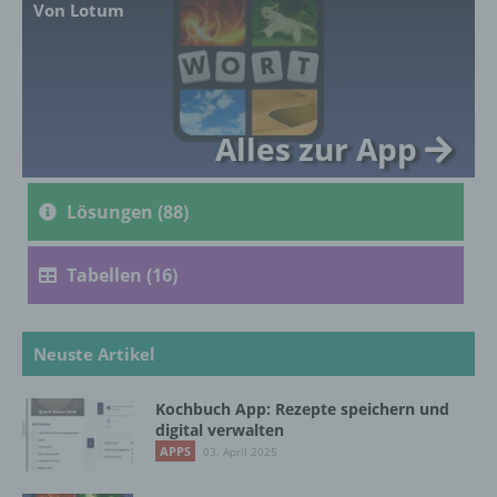
Von Lotum
genetischen, psychischen, wirtschaftlichen,
kulturellen oder sozialen Identität dieser
natürlichen Person sind, identifiziert werden
kann.
Alles zur App
b) betroffene Person
Lösungen (88)
Betroffene Person ist jede identifizierte oder
identifizierbare natürliche Person, deren
personenbezogene Daten von dem für die
Tabellen (16)
Verarbeitung Verantwortlichen verarbeitet
werden.
Neuste Artikel
c) Verarbeitung
Kochbuch App: Rezepte speichern und
digital verwalten
Verarbeitung ist jeder mit oder ohne Hilfe
APPS
03. April 2025
automatisierter Verfahren ausgeführte
Vorgang oder jede solche Vorgangsreihe im