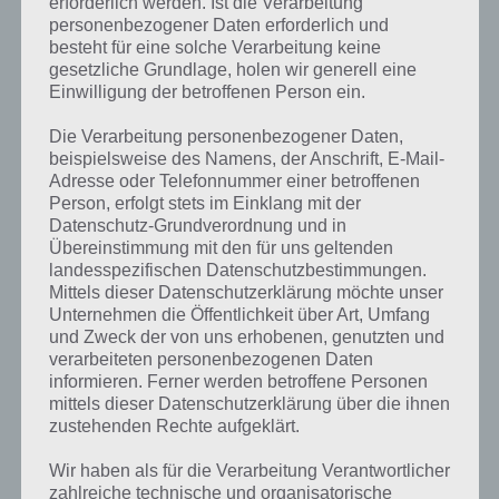
erforderlich werden. Ist die Verarbeitung
personenbezogener Daten erforderlich und
besteht für eine solche Verarbeitung keine
gesetzliche Grundlage, holen wir generell eine
Einwilligung der betroffenen Person ein.
Die Verarbeitung personenbezogener Daten,
beispielsweise des Namens, der Anschrift, E-Mail-
Adresse oder Telefonnummer einer betroffenen
Person, erfolgt stets im Einklang mit der
Datenschutz-Grundverordnung und in
Übereinstimmung mit den für uns geltenden
landesspezifischen Datenschutzbestimmungen.
Mittels dieser Datenschutzerklärung möchte unser
Unternehmen die Öffentlichkeit über Art, Umfang
und Zweck der von uns erhobenen, genutzten und
verarbeiteten personenbezogenen Daten
Kurze Begriffserklärung zur Lösung
informieren. Ferner werden betroffene Personen
mittels dieser Datenschutzerklärung über die ihnen
Geschäft
zustehenden Rechte aufgeklärt.
Geschäft ist die Lösung für das tägliche Bonus Rätsel am 13.1.2020 in
Wir haben als für die Verarbeitung Verantwortlicher
4 Bilder 1 Wort, doch welche Bedeutung hat dieses eigentlich und
zahlreiche technische und organisatorische