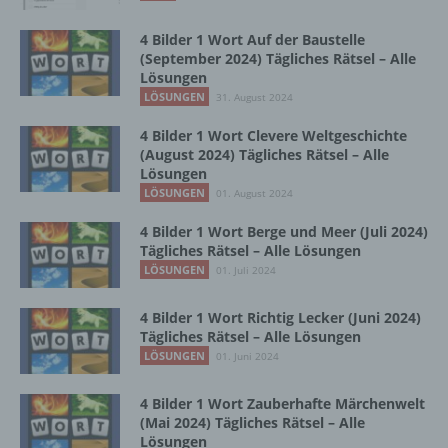
Zusammenhang mit personenbezogenen
Daten wie das Erheben, das Erfassen, die
4 Bilder 1 Wort Auf der Baustelle
Organisation, das Ordnen, die Speicherung,
(September 2024) Tägliches Rätsel – Alle
die Anpassung oder Veränderung, das
Lösungen
Auslesen, das Abfragen, die Verwendung,
LÖSUNGEN
31. August 2024
die Offenlegung durch Übermittlung,
Verbreitung oder eine andere Form der
4 Bilder 1 Wort Clevere Weltgeschichte
Bereitstellung, den Abgleich oder die
(August 2024) Tägliches Rätsel – Alle
Lösungen
Verknüpfung, die Einschränkung, das
Löschen oder die Vernichtung.
LÖSUNGEN
01. August 2024
4 Bilder 1 Wort Berge und Meer (Juli 2024)
Tägliches Rätsel – Alle Lösungen
d) Einschränkung der Verarbeitung
LÖSUNGEN
01. Juli 2024
Einschränkung der Verarbeitung ist die
4 Bilder 1 Wort Richtig Lecker (Juni 2024)
Markierung gespeicherter
Tägliches Rätsel – Alle Lösungen
personenbezogener Daten mit dem Ziel, ihre
LÖSUNGEN
01. Juni 2024
künftige Verarbeitung einzuschränken.
4 Bilder 1 Wort Zauberhafte Märchenwelt
(Mai 2024) Tägliches Rätsel – Alle
e) Profiling
Lösungen