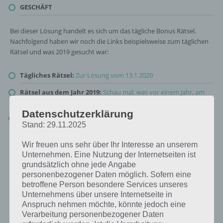
GESCHÄFT
Bei dieser Lösung handelt es sich um das tägliche Bonus Rätsel.
Nachfolgend haben wir noch die Links beispielsweise zum täglichen
Rätsel und was 2019 gesucht war:
Tägliches Rätsel:
Zur Lösung vom 13.1.2020
Rätsel aus dem Jahr 2019:
Schau mal, was vor einem Jahr, am
13.1.2019, als Lösung gesucht war
Datenschutzerklärung
Zur Übersicht
:
4 Bilder 1 Wort Lösungen zu Norwegen im Januar
Stand: 29.11.2025
2020
!
Wir freuen uns sehr über Ihr Interesse an unserem
Unternehmen. Eine Nutzung der Internetseiten ist
grundsätzlich ohne jede Angabe
personenbezogener Daten möglich. Sofern eine
betroffene Person besondere Services unseres
Unternehmens über unsere Internetseite in
Anspruch nehmen möchte, könnte jedoch eine
Verarbeitung personenbezogener Daten