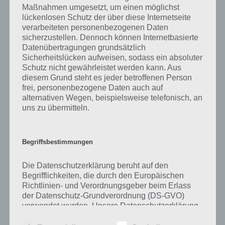
was gibt es dazu zu wissen? Passt das Wort auch zu Norwegen? Zu
Maßnahmen umgesetzt, um einen möglichst
bestimmten Lösungen präsentieren wir daher auch immer eine
lückenlosen Schutz der über diese Internetseite
kurze Begriffserklärung!
verarbeiteten personenbezogenen Daten
sicherzustellen. Dennoch können Internetbasierte
Datenübertragungen grundsätzlich
Bei einem Geschäft handelt es sich beispielsweise um Unternehmen,
Sicherheitslücken aufweisen, sodass ein absoluter
die zu einem bestimmten Zweck gegründet worden ist. Um ein
Schutz nicht gewährleistet werden kann. Aus
Geschäft möglichst erfolgreich zu gestalten, entwickeln in erster Linie
diesem Grund steht es jeder betroffenen Person
Unternehmen verschiedene Strategien und orientieren sich hierbei
frei, personenbezogene Daten auch auf
in ihrem jeweiligen Geschäftsmodell. Dabei spielt die Entwicklung
alternativen Wegen, beispielsweise telefonisch, an
bzw. Weiterentwicklung des Kerngeschäfts eines Unternehmens eine
uns zu übermitteln.
fundamental wichtige Rolle, um die Einflussfaktoren auf künftige
Geschäfte ggf. neu auszurichten oder eine neue
Verhandlungsgrundlage hierfür zu schaffen.
Begriffsbestimmungen
Im Kern geht es bei einem Geschäft um ein Tauschgeschäft zwischen
Die Datenschutzerklärung beruht auf den
zwei oder mehreren Parteien. Es ist allerdings nicht zwingend
Begrifflichkeiten, die durch den Europäischen
erforderlich, dass ein Geschäft umgehend für eine Gewinn- oder
Richtlinien- und Verordnungsgeber beim Erlass
Nutzenmaximierung sorgt. Hierbei handelt es sich um die
der Datenschutz-Grundverordnung (DS-GVO)
untergeordnete Kategorie der sogenannten Verlustgeschäfte. Diese
verwendet wurden. Unsere Datenschutzerklärung
verursache zu Beginn einen Verlust, welche sich jedoch mittel- bis
soll sowohl für die Öffentlichkeit als auch für
langfristig in ein Einkommen wandelt.