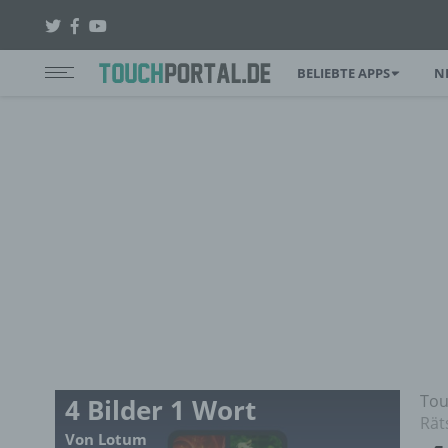
BELIEBTE APPS
N
Tou
4 Bilder 1 Wort
Rät
Von Lotum