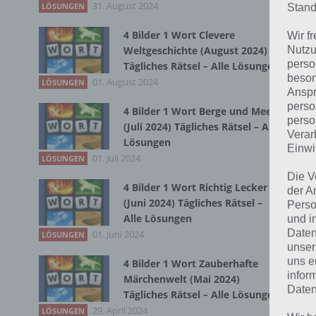
31. August 2024
LÖSUNGEN
Stand
Bei
4 Bilder 1 Wort Clevere
Wir f
wir
Nutzu
Weltgeschichte (August 2024)
perso
Tägliches Rätsel – Alle Lösungen
beson
T
01. August 2024
LÖSUNGEN
Anspr
perso
4 Bilder 1 Wort Berge und Meer
perso
(Juli 2024) Tägliches Rätsel – Alle
Verar
Lösungen
Einwi
01. Juli 2024
LÖSUNGEN
Die V
4 Bilder 1 Wort Richtig Lecker
der A
(Juni 2024) Tägliches Rätsel –
Perso
Alle Lösungen
und i
Daten
01. Juni 2024
LÖSUNGEN
unser
uns e
4 Bilder 1 Wort Zauberhafte
infor
Märchenwelt (Mai 2024)
Daten
Tägliches Rätsel – Alle Lösungen
29. April 2024
LÖSUNGEN