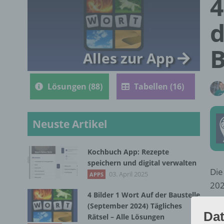
4
d
B
Alles zur App
Lösungen (88)
Tabellen (16)
Neuste Artikel
Kochbuch App: Rezepte
speichern und digital verwalten
Die
03. April 2025
APPS
202
4 Bilder 1 Wort Auf der Baustelle
(September 2024) Tägliches
Dat
Rätsel – Alle Lösungen