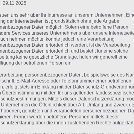
: 29.11.2025
 dieser Lösung handelt es sich um das tägliche Bonus Rät
reuen uns sehr über Ihr Interesse an unserem Unternehmen. Ein
 noch die Links beispielsweise zum täglichen Rätsel und w
ng der Internetseiten ist grundsätzlich ohne jede Angabe
nenbezogener Daten möglich. Sofern eine betroffene Person
dere Services unseres Unternehmens über unsere Internetseite
ägliches Rätsel:
Zur Lösung vom 12.10.2020
uch nehmen möchte, könnte jedoch eine Verarbeitung
nenbezogener Daten erforderlich werden. Ist die Verarbeitung
Rätsel aus dem Jahr 2019:
Schau mal, was vor einem Jahr, a
nenbezogener Daten erforderlich und besteht für eine solche
gesucht war
beitung keine gesetzliche Grundlage, holen wir generell eine
lligung der betroffenen Person ein.
Zur Übersicht
:
4 Bilder 1 Wort Lösungen zu Halloween im O
erarbeitung personenbezogener Daten, beispielsweise des Na
nschrift, E-Mail-Adresse oder Telefonnummer einer betroffenen
n, erfolgt stets im Einklang mit der Datenschutz-Grundverordnu
n Übereinstimmung mit den für uns geltenden landesspezifisch
schutzbestimmungen. Mittels dieser Datenschutzerklärung mö
 Unternehmen die Öffentlichkeit über Art, Umfang und Zweck de
rhobenen, genutzten und verarbeiteten personenbezogenen Da
mieren. Ferner werden betroffene Personen mittels dieser
schutzerklärung über die ihnen zustehenden Rechte aufgeklärt