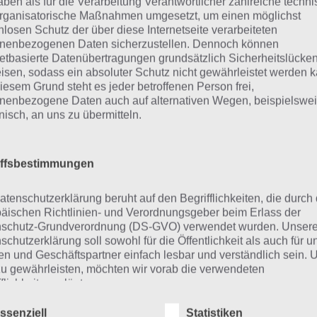
aben als für die Verarbeitung Verantwortlicher zahlreiche techn
rganisatorische Maßnahmen umgesetzt, um einen möglichst
nlosen Schutz der über diese Internetseite verarbeiteten
nenbezogenen Daten sicherzustellen. Dennoch können
netbasierte Datenübertragungen grundsätzlich Sicherheitslücke
isen, sodass ein absoluter Schutz nicht gewährleistet werden k
iesem Grund steht es jeder betroffenen Person frei,
urze Begriffserklärung z
nenbezogene Daten auch auf alternativen Wegen, beispielswe
onisch, an uns zu übermitteln.
erbst
iffsbestimmungen
bst ist die Lösung für das tägliche Bonus Rätsel am 12.10.
atenschutzerklärung beruht auf den Begrifflichkeiten, die durch
h welche Bedeutung hat dieses eigentlich und was gibt es
äischen Richtlinien- und Verordnungsgeber beim Erlass der
 Wort auch zu Halloween? Zu bestimmten Lösungen präse
schutz-Grundverordnung (DS-GVO) verwendet wurden. Unser
schutzerklärung soll sowohl für die Öffentlichkeit als auch für u
er eine kurze Begriffserklärung!
n und Geschäftspartner einfach lesbar und verständlich sein.
zu gewährleisten, möchten wir vorab die verwendeten
 Herbst ist eine der vier Jahreszeiten und bildet den 
flichkeiten erläutern.
ter. Er ist vor allem für seine bunten Farben, das Fallen d
erwenden in dieser Datenschutzerklärung unter anderem die
ssenziell
Statistiken
che Ernte bekannt. Die Tage werden kürzer und die Tempe