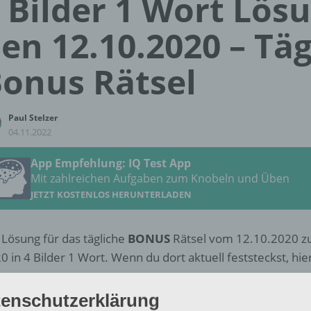
 Bilder 1 Wort Lös
en 12.10.2020 – Täg
onus Rätsel
Paul Stelzer
04.11.2022
App Empfehlung: IQ Test App
Mit zahlreichen Aufgaben zum Knobeln und Üben
JETZT KOSTENLOS HERUNTERLADEN
 Lösung für das tägliche
BONUS
Rätsel vom 12.10.2020 z
0 in 4 Bilder 1 Wort. Wenn du dort aktuell feststeckst, hie
HERBST
enschutzerklärung