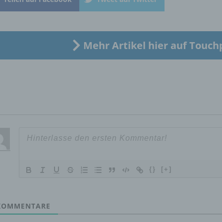
natürliche Person, deren personenbezogene Daten von dem für
Verarbeitung Verantwortlichen verarbeitet werden.
Mehr Artikel hier auf Touch
c) Verarbeitung
Verarbeitung ist jeder mit oder ohne Hilfe automatisierter Verfa
ausgeführte Vorgang oder jede solche Vorgangsreihe im
Zusammenhang mit personenbezogenen Daten wie das Erheb
das Erfassen, die Organisation, das Ordnen, die Speicherung, 
Anpassung oder Veränderung, das Auslesen, das Abfragen, die
Verwendung, die Offenlegung durch Übermittlung, Verbreitung 
eine andere Form der Bereitstellung, den Abgleich oder die
Verknüpfung, die Einschränkung, das Löschen oder die Vernich
{}
[+]
d) Einschränkung der Verarbeitung
Einschränkung der Verarbeitung ist die Markierung gespeichert
OMMENTARE
personenbezogener Daten mit dem Ziel, ihre künftige Verarbeit
einzuschränken.