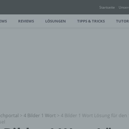
Startseite
Unser
EWS
REVIEWS
LÖSUNGEN
TIPPS & TRICKS
TUTOR
chportal
>
4 Bilder 1 Wort
>
4 Bilder 1 Wort Lösung für den
sel