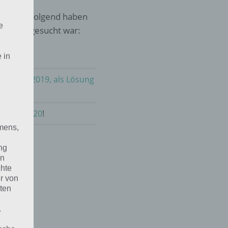
sel. Nachfolgend haben
e
as 2019 gesucht war:
 in
m 12.10.2019, als Lösung
ktober 2020
!
mens,
ng
en
chte
r von
ten
.