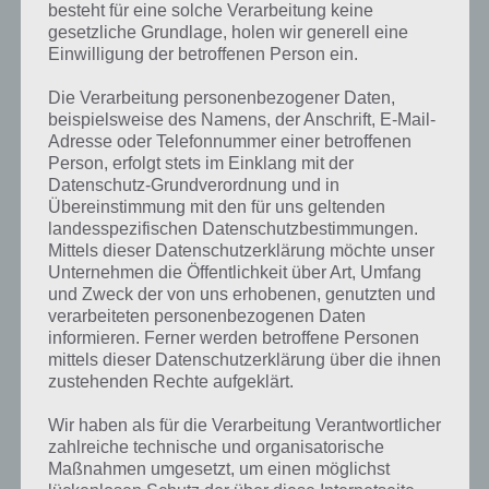
besteht für eine solche Verarbeitung keine
gesetzliche Grundlage, holen wir generell eine
Einwilligung der betroffenen Person ein.
Die Verarbeitung personenbezogener Daten,
beispielsweise des Namens, der Anschrift, E-Mail-
Adresse oder Telefonnummer einer betroffenen
Person, erfolgt stets im Einklang mit der
Datenschutz-Grundverordnung und in
Übereinstimmung mit den für uns geltenden
landesspezifischen Datenschutzbestimmungen.
Mittels dieser Datenschutzerklärung möchte unser
Unternehmen die Öffentlichkeit über Art, Umfang
Kurze Begriffserklärung zur Lösung Ringe
und Zweck der von uns erhobenen, genutzten und
verarbeiteten personenbezogenen Daten
informieren. Ferner werden betroffene Personen
Ringe ist die Lösung für das tägliche Rätsel am 11.9.2023 in 4 Bilder 1
mittels dieser Datenschutzerklärung über die ihnen
Wort, doch welche Bedeutung hat dieses eigentlich und was gibt es
zustehenden Rechte aufgeklärt.
dazu zu wissen? Passt das Wort auch zu Total im Trend? Zu
bestimmten Lösungen präsentieren wir daher auch immer eine
Wir haben als für die Verarbeitung Verantwortlicher
kurze Begriffserklärung!
zahlreiche technische und organisatorische
Maßnahmen umgesetzt, um einen möglichst