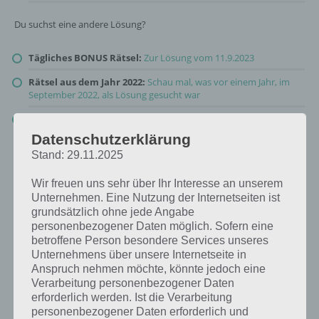
Du suchst eine andere Lösung?
Tägliches BONUS Rätsel:
Zur Lösung vom 11.9.2023
Rätsel aus dem Jahr 2022:
Schau mal, was vor einem Jahr, im
September 2022, als Lösung gesucht war
Zur Übersicht
:
4 Bilder 1 Wort Lösungen zu Total im Trend im
September 2023
!
Datenschutzerklärung
Stand: 29.11.2025
Wir freuen uns sehr über Ihr Interesse an unserem
Unternehmen. Eine Nutzung der Internetseiten ist
grundsätzlich ohne jede Angabe
personenbezogener Daten möglich. Sofern eine
betroffene Person besondere Services unseres
Unternehmens über unsere Internetseite in
Anspruch nehmen möchte, könnte jedoch eine
Verarbeitung personenbezogener Daten
erforderlich werden. Ist die Verarbeitung
personenbezogener Daten erforderlich und