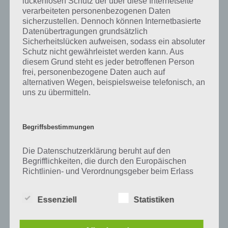
lückenlosen Schutz der über diese Internetseite
Zu Ringe haben wir zunächst keine weiteren Informationen parat!
verarbeiteten personenbezogenen Daten
sicherzustellen. Dennoch können Internetbasierte
Datenübertragungen grundsätzlich
Sicherheitslücken aufweisen, sodass ein absoluter
Auf WhatsApp teilen
Teilen auf Facebook
Schutz nicht gewährleistet werden kann. Aus
diesem Grund steht es jeder betroffenen Person
frei, personenbezogene Daten auch auf
Tweet auf Twitter
alternativen Wegen, beispielsweise telefonisch, an
uns zu übermitteln.
Mehr Artikel hier auf Touchportal
Begriffsbestimmungen
Die Datenschutzerklärung beruht auf den
Begrifflichkeiten, die durch den Europäischen
Richtlinien- und Verordnungsgeber beim Erlass
der Datenschutz-Grundverordnung (DS-GVO)
verwendet wurden. Unsere Datenschutzerklärung
Essenziell
Statistiken
soll sowohl für die Öffentlichkeit als auch für
unsere Kunden und Geschäftspartner einfach
lesbar und verständlich sein. Um dies zu