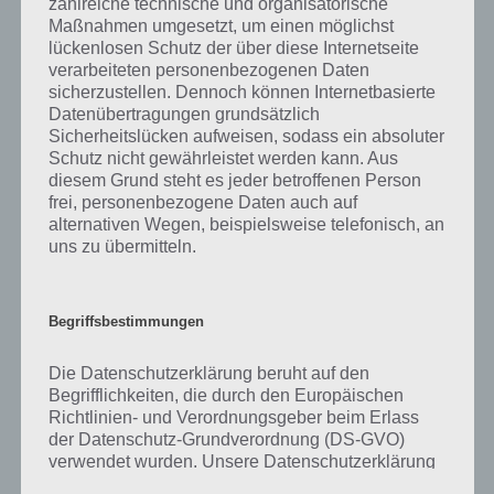
zahlreiche technische und organisatorische
gibt es dazu zu wissen? Passt das Wort auch zu Total im Trend? Zu
Maßnahmen umgesetzt, um einen möglichst
bestimmten Lösungen präsentieren wir daher auch immer eine
lückenlosen Schutz der über diese Internetseite
kurze Begriffserklärung!
verarbeiteten personenbezogenen Daten
sicherzustellen. Dennoch können Internetbasierte
Zu Federn haben wir zunächst keine weiteren Informationen parat!
Datenübertragungen grundsätzlich
Sicherheitslücken aufweisen, sodass ein absoluter
Schutz nicht gewährleistet werden kann. Aus
diesem Grund steht es jeder betroffenen Person
frei, personenbezogene Daten auch auf
Auf WhatsApp teilen
Teilen auf Facebook
alternativen Wegen, beispielsweise telefonisch, an
uns zu übermitteln.
Tweet auf Twitter
Begriffsbestimmungen
Mehr Artikel hier auf Touchportal
Die Datenschutzerklärung beruht auf den
Begrifflichkeiten, die durch den Europäischen
Richtlinien- und Verordnungsgeber beim Erlass
der Datenschutz-Grundverordnung (DS-GVO)
verwendet wurden. Unsere Datenschutzerklärung
soll sowohl für die Öffentlichkeit als auch für