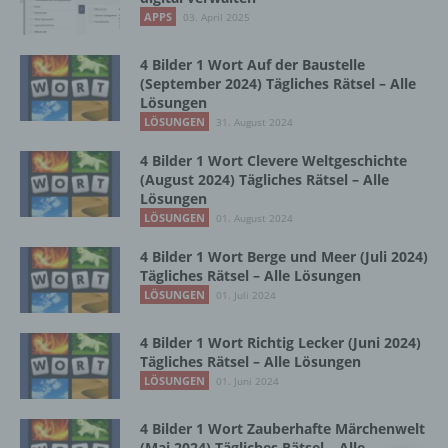
Vorgang oder jede solche Vorgangsreihe im
APPS
03. April 2025
Zusammenhang mit personenbezogenen
Daten wie das Erheben, das Erfassen, die
Organisation, das Ordnen, die Speicherung,
4 Bilder 1 Wort Auf der Baustelle
die Anpassung oder Veränderung, das
(September 2024) Tägliches Rätsel – Alle
Lösungen
Auslesen, das Abfragen, die Verwendung,
die Offenlegung durch Übermittlung,
LÖSUNGEN
31. August 2024
Verbreitung oder eine andere Form der
4 Bilder 1 Wort Clevere Weltgeschichte
Bereitstellung, den Abgleich oder die
(August 2024) Tägliches Rätsel – Alle
Verknüpfung, die Einschränkung, das
Lösungen
Löschen oder die Vernichtung.
LÖSUNGEN
01. August 2024
4 Bilder 1 Wort Berge und Meer (Juli 2024)
d) Einschränkung der Verarbeitung
Tägliches Rätsel – Alle Lösungen
LÖSUNGEN
01. Juli 2024
Einschränkung der Verarbeitung ist die
Markierung gespeicherter
4 Bilder 1 Wort Richtig Lecker (Juni 2024)
personenbezogener Daten mit dem Ziel, ihre
Tägliches Rätsel – Alle Lösungen
künftige Verarbeitung einzuschränken.
LÖSUNGEN
01. Juni 2024
4 Bilder 1 Wort Zauberhafte Märchenwelt
e) Profiling
(Mai 2024) Tägliches Rätsel – Alle