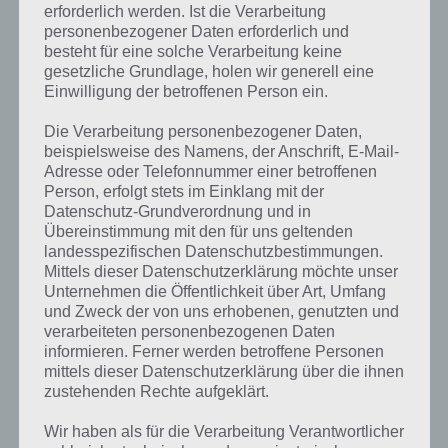
erforderlich werden. Ist die Verarbeitung
personenbezogener Daten erforderlich und
besteht für eine solche Verarbeitung keine
gesetzliche Grundlage, holen wir generell eine
Einwilligung der betroffenen Person ein.
Die Verarbeitung personenbezogener Daten,
beispielsweise des Namens, der Anschrift, E-Mail-
Adresse oder Telefonnummer einer betroffenen
Person, erfolgt stets im Einklang mit der
Datenschutz-Grundverordnung und in
Übereinstimmung mit den für uns geltenden
landesspezifischen Datenschutzbestimmungen.
Mittels dieser Datenschutzerklärung möchte unser
Unternehmen die Öffentlichkeit über Art, Umfang
und Zweck der von uns erhobenen, genutzten und
verarbeiteten personenbezogenen Daten
Kurze Begriffserklärung zur Lösung
informieren. Ferner werden betroffene Personen
Federn
mittels dieser Datenschutzerklärung über die ihnen
zustehenden Rechte aufgeklärt.
Federn ist die Lösung für das tägliche Bonus Rätsel am 11.9.2023 in 4
Wir haben als für die Verarbeitung Verantwortlicher
Bilder 1 Wort, doch welche Bedeutung hat dieses eigentlich und was