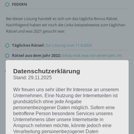
FEDERN
Bei dieser Lösung handelt es sich um das tägliche Bonus Rätsel.
Nachfolgend haben wir noch die Links beispielsweise zum täglichen
Rätsel und was 2021 gesucht war:
Tägliches Rätsel:
Zur Lösung vom 11.9.2023
Rätsel aus dem Jahr 2022:
Schau mal, was vor einem Jahr, im
September 2022, als Lösung gesucht war
Datenschutzerklärung
Zur Übersicht
:
4 Bilder 1 Wort Lösungen zu Total im Trend im
September 2023
!
Stand: 29.11.2025
Wir freuen uns sehr über Ihr Interesse an unserem
Unternehmen. Eine Nutzung der Internetseiten ist
grundsätzlich ohne jede Angabe
personenbezogener Daten möglich. Sofern eine
betroffene Person besondere Services unseres
Unternehmens über unsere Internetseite in
Anspruch nehmen möchte, könnte jedoch eine
Verarbeitung personenbezogener Daten