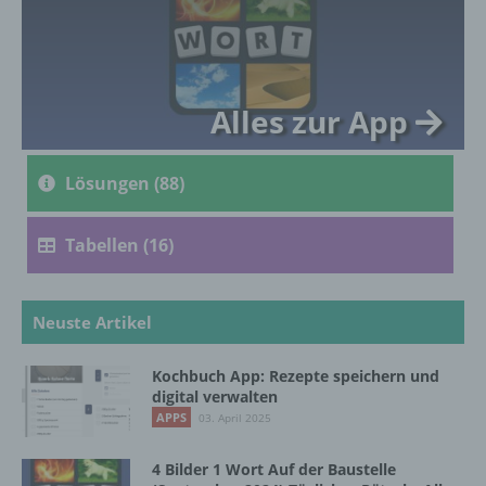
genetischen, psychischen, wirtschaftlichen,
kulturellen oder sozialen Identität dieser
natürlichen Person sind, identifiziert werden
kann.
Alles zur App
b) betroffene Person
Lösungen (88)
Betroffene Person ist jede identifizierte oder
identifizierbare natürliche Person, deren
Tabellen (16)
personenbezogene Daten von dem für die
Verarbeitung Verantwortlichen verarbeitet
werden.
Neuste Artikel
c) Verarbeitung
Kochbuch App: Rezepte speichern und
digital verwalten
Verarbeitung ist jeder mit oder ohne Hilfe
APPS
03. April 2025
automatisierter Verfahren ausgeführte
Vorgang oder jede solche Vorgangsreihe im
4 Bilder 1 Wort Auf der Baustelle
Zusammenhang mit personenbezogenen