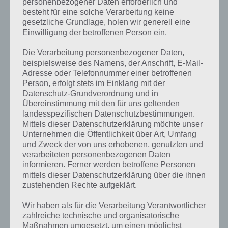
personenbezogener Daten erforderlich und
besteht für eine solche Verarbeitung keine
gesetzliche Grundlage, holen wir generell eine
Einwilligung der betroffenen Person ein.
Kurze Begriffserklärung zur Lösung
Die Verarbeitung personenbezogener Daten,
beispielsweise des Namens, der Anschrift, E-Mail-
Knochen
Adresse oder Telefonnummer einer betroffenen
Person, erfolgt stets im Einklang mit der
Knochen ist die Lösung für das tägliche Rätsel am 11.6.2017 in 4
Datenschutz-Grundverordnung und in
Bilder 1 Wort, doch welche Bedeutung hat dieses eigentlich?
Übereinstimmung mit den für uns geltenden
landesspezifischen Datenschutzbestimmungen.
Sprechen wir von Knochen, dann ist hiermit das Organ des Skeletts
Mittels dieser Datenschutzerklärung möchte unser
von Wirbeltieren gemeint. Dazu gleich noch mehr. Zudem gibt es
Unternehmen die Öffentlichkeit über Art, Umfang
auch noch das Knochengewebe. Dieses schwammartig aufgebaut
und Zweck der von uns erhobenen, genutzten und
und besteht aus feinen Knochenbälkchen. Hierin wiederum befindet
verarbeiteten personenbezogenen Daten
sich das Knochenmark, welches für die Neubildung von Zellen
informieren. Ferner werden betroffene Personen
verantwortlich ist.
mittels dieser Datenschutzerklärung über die ihnen
zustehenden Rechte aufgeklärt.
Knochen sind enorm wichtig, denn sie ermöglichen das
Körpergewicht zu tragen und sind wechselnden Kräften ausgesetzt.
Wir haben als für die Verarbeitung Verantwortlicher
Die Knochen sind dabei durch Muskeln, Gelenke, Sehnen und
zahlreiche technische und organisatorische
Bändern miteinander verbunden. Knochen sind außerdem gut
Maßnahmen umgesetzt, um einen möglichst