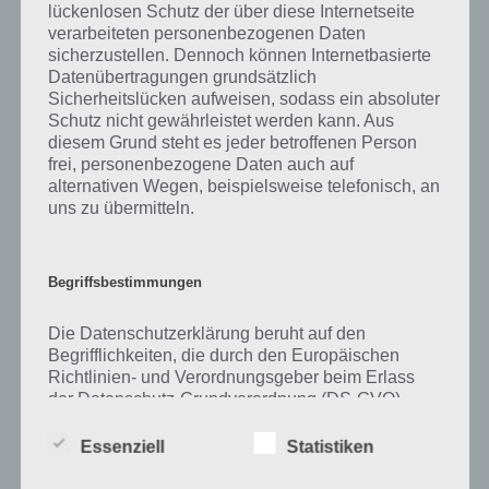
lückenlosen Schutz der über diese Internetseite
verarbeiteten personenbezogenen Daten
Zu Skaten haben wir zunächst keine weiteren Informationen parat!
sicherzustellen. Dennoch können Internetbasierte
Datenübertragungen grundsätzlich
Sicherheitslücken aufweisen, sodass ein absoluter
Schutz nicht gewährleistet werden kann. Aus
Auf WhatsApp teilen
Teilen auf Facebook
diesem Grund steht es jeder betroffenen Person
frei, personenbezogene Daten auch auf
Tweet auf Twitter
alternativen Wegen, beispielsweise telefonisch, an
uns zu übermitteln.
Mehr Artikel hier auf Touchportal
Begriffsbestimmungen
Die Datenschutzerklärung beruht auf den
Begrifflichkeiten, die durch den Europäischen
Richtlinien- und Verordnungsgeber beim Erlass
der Datenschutz-Grundverordnung (DS-GVO)
verwendet wurden. Unsere Datenschutzerklärung
soll sowohl für die Öffentlichkeit als auch für
Essenziell
Statistiken
unsere Kunden und Geschäftspartner einfach
lesbar und verständlich sein. Um dies zu