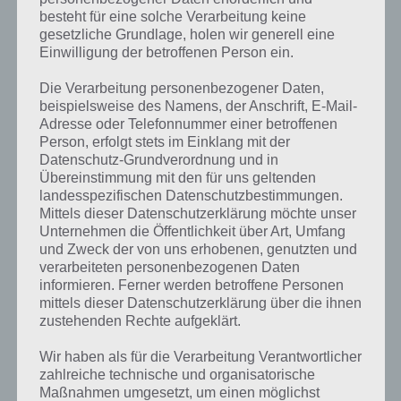
besteht für eine solche Verarbeitung keine
gesetzliche Grundlage, holen wir generell eine
Einwilligung der betroffenen Person ein.
Die Verarbeitung personenbezogener Daten,
beispielsweise des Namens, der Anschrift, E-Mail-
Adresse oder Telefonnummer einer betroffenen
Person, erfolgt stets im Einklang mit der
Datenschutz-Grundverordnung und in
Übereinstimmung mit den für uns geltenden
landesspezifischen Datenschutzbestimmungen.
Mittels dieser Datenschutzerklärung möchte unser
Unternehmen die Öffentlichkeit über Art, Umfang
Kurze Begriffserklärung zur Lösung
und Zweck der von uns erhobenen, genutzten und
Skaten
verarbeiteten personenbezogenen Daten
informieren. Ferner werden betroffene Personen
mittels dieser Datenschutzerklärung über die ihnen
Skaten ist die Lösung für das tägliche Rätsel am 11.5.2023 in 4 Bilder
zustehenden Rechte aufgeklärt.
1 Wort, doch welche Bedeutung hat dieses eigentlich und was gibt es
dazu zu wissen? Passt das Wort auch zu Alles in Bewegung? Zu
Wir haben als für die Verarbeitung Verantwortlicher
bestimmten Lösungen präsentieren wir daher auch immer eine
zahlreiche technische und organisatorische
kurze Begriffserklärung!
Maßnahmen umgesetzt, um einen möglichst