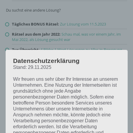
Du suchst eine andere Lösung?
Tägliches BONUS Rätsel:
Zur Lösung vom 11.5.2023
Rätsel aus dem Jahr 2022:
Schau mal, was vor einem Jahr, im
Mai 2022, als Lösung gesucht war
Zur Übersicht
:
4 Bilder 1 Wort Lösungen zu Alles in Bewegung
im Mai 2023
!
Datenschutzerklärung
Stand: 29.11.2025
Wir freuen uns sehr über Ihr Interesse an unserem
Unternehmen. Eine Nutzung der Internetseiten ist
grundsätzlich ohne jede Angabe
personenbezogener Daten möglich. Sofern eine
betroffene Person besondere Services unseres
Unternehmens über unsere Internetseite in
Anspruch nehmen möchte, könnte jedoch eine
Verarbeitung personenbezogener Daten
erforderlich werden. Ist die Verarbeitung
personenbezogener Daten erforderlich und