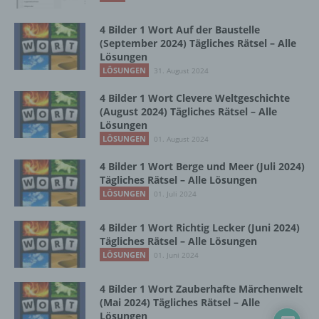
Zusammenhang mit personenbezogenen
Daten wie das Erheben, das Erfassen, die
4 Bilder 1 Wort Auf der Baustelle
Organisation, das Ordnen, die Speicherung,
(September 2024) Tägliches Rätsel – Alle
die Anpassung oder Veränderung, das
Lösungen
Auslesen, das Abfragen, die Verwendung,
LÖSUNGEN
31. August 2024
die Offenlegung durch Übermittlung,
Verbreitung oder eine andere Form der
4 Bilder 1 Wort Clevere Weltgeschichte
Bereitstellung, den Abgleich oder die
(August 2024) Tägliches Rätsel – Alle
Verknüpfung, die Einschränkung, das
Lösungen
Löschen oder die Vernichtung.
LÖSUNGEN
01. August 2024
4 Bilder 1 Wort Berge und Meer (Juli 2024)
Tägliches Rätsel – Alle Lösungen
d) Einschränkung der Verarbeitung
LÖSUNGEN
01. Juli 2024
Einschränkung der Verarbeitung ist die
4 Bilder 1 Wort Richtig Lecker (Juni 2024)
Markierung gespeicherter
Tägliches Rätsel – Alle Lösungen
personenbezogener Daten mit dem Ziel, ihre
LÖSUNGEN
01. Juni 2024
künftige Verarbeitung einzuschränken.
4 Bilder 1 Wort Zauberhafte Märchenwelt
(Mai 2024) Tägliches Rätsel – Alle
e) Profiling
Lösungen