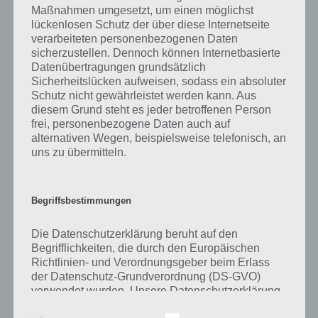
gibt es dazu zu wissen? Passt das Wort auch zu Alles in Bewegung?
Maßnahmen umgesetzt, um einen möglichst
Zu bestimmten Lösungen präsentieren wir daher auch immer eine
lückenlosen Schutz der über diese Internetseite
kurze Begriffserklärung!
verarbeiteten personenbezogenen Daten
sicherzustellen. Dennoch können Internetbasierte
Datenübertragungen grundsätzlich
Zu Rollen haben wir zunächst keine weiteren Informationen parat!
Sicherheitslücken aufweisen, sodass ein absoluter
Schutz nicht gewährleistet werden kann. Aus
diesem Grund steht es jeder betroffenen Person
frei, personenbezogene Daten auch auf
Auf WhatsApp teilen
Teilen auf Facebook
alternativen Wegen, beispielsweise telefonisch, an
uns zu übermitteln.
Tweet auf Twitter
Begriffsbestimmungen
Mehr Artikel hier auf Touchportal
Die Datenschutzerklärung beruht auf den
Begrifflichkeiten, die durch den Europäischen
Richtlinien- und Verordnungsgeber beim Erlass
der Datenschutz-Grundverordnung (DS-GVO)
verwendet wurden. Unsere Datenschutzerklärung
soll sowohl für die Öffentlichkeit als auch für