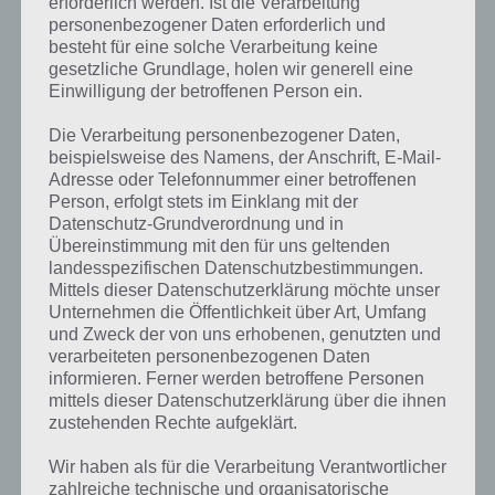
erforderlich werden. Ist die Verarbeitung
personenbezogener Daten erforderlich und
besteht für eine solche Verarbeitung keine
gesetzliche Grundlage, holen wir generell eine
Einwilligung der betroffenen Person ein.
Die Verarbeitung personenbezogener Daten,
beispielsweise des Namens, der Anschrift, E-Mail-
Adresse oder Telefonnummer einer betroffenen
Person, erfolgt stets im Einklang mit der
Datenschutz-Grundverordnung und in
Übereinstimmung mit den für uns geltenden
landesspezifischen Datenschutzbestimmungen.
Mittels dieser Datenschutzerklärung möchte unser
Unternehmen die Öffentlichkeit über Art, Umfang
und Zweck der von uns erhobenen, genutzten und
verarbeiteten personenbezogenen Daten
Kurze Begriffserklärung zur Lösung
informieren. Ferner werden betroffene Personen
Rollen
mittels dieser Datenschutzerklärung über die ihnen
zustehenden Rechte aufgeklärt.
Rollen ist die Lösung für das tägliche Bonus Rätsel am 11.5.2023 in 4
Wir haben als für die Verarbeitung Verantwortlicher
Bilder 1 Wort, doch welche Bedeutung hat dieses eigentlich und was
zahlreiche technische und organisatorische