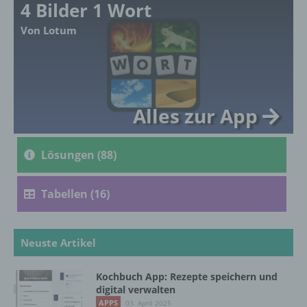
4 Bilder 1 Wort
Ausdruck der physischen, physiologischen,
genetischen, psychischen, wirtschaftlichen,
Von Lotum
kulturellen oder sozialen Identität dieser
natürlichen Person sind, identifiziert werden
kann.
Alles zur App
b) betroffene Person
Betroffene Person ist jede identifizierte oder
Lösungen (88)
identifizierbare natürliche Person, deren
personenbezogene Daten von dem für die
Verarbeitung Verantwortlichen verarbeitet
Tabellen (16)
werden.
Neuste Artikel
c) Verarbeitung
Verarbeitung ist jeder mit oder ohne Hilfe
Kochbuch App: Rezepte speichern und
digital verwalten
automatisierter Verfahren ausgeführte
Vorgang oder jede solche Vorgangsreihe im
APPS
03. April 2025